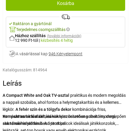
Kosárba
Raktáron a gyártónál
Terjedelmes csomgszállítás
Házhoz szállítás
(további információk)
12 990 Ft-tól
|
kézbesítés
4 hétig
A vásárlással kap
946 Kényelempont
Katalógusszám:
814964
Leírás
A Compact White and Oak TV-asztal
praktikus és modern megoldás
a nappali szobába, ahol fontos a helymegtakarítás és a kellemes
légkör.
A fehér szín és a tölgyfa dekor
kombinációja friss,
természetes hatást kelt, és könnyen összehangolható modern,
Kompakt sarok kialakításának
köszönhetően a szekrény meglepően
skandináv és időtlen belső terekkel.
sok tárolóhelyet
kínál. A nyitott polcok ideálisak játékkonzolok,
lejátszók, set-top boxok vagy egyéb elektronikai eszközök