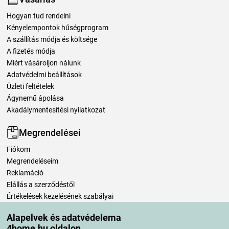
Hogyan tud rendelni
Kényelempontok hűségprogram
A szállítás módja és költsége
A fizetés módja
Miért vásároljon nálunk
Adatvédelmi beállítások
Üzleti feltételek
Ágynemű ápolása
Akadálymentesítési nyilatkozat
Megrendelései
Fiókom
Megrendeléseim
Reklamáció
Elállás a szerződéstől
Értékelések kezelésének szabályai
Alapelvek és adatvédelema
Szállítási módok
4home.hu oldalon