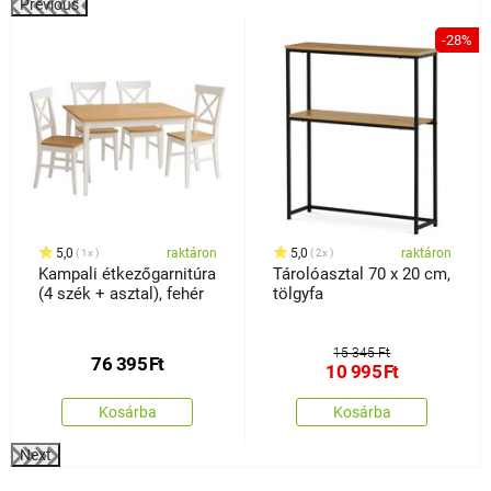
Previous
%
-28%
5,0
raktáron
5,0
raktáron
1x
2x
Kampali étkezőgarnitúra
Tárolóasztal 70 x 20 cm,
(4 szék + asztal), fehér
tölgyfa
15 345 Ft
76 395
Ft
10 995
Ft
Kosárba
Kosárba
Next