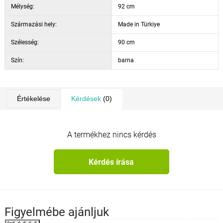
Mélység:
92 cm
Származási hely:
Made in Türkiye
Szélesség:
90 cm
Szín:
barna
Értékelése
Kérdések
(0)
A termékhez nincs kérdés
Kérdés írása
Figyelmébe ajánljuk