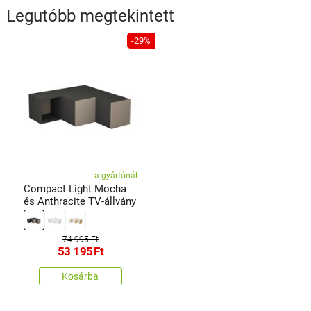
Legutóbb megtekintett
-29%
a gyártónál
Compact Light Mocha
és Anthracite TV-állvány
74 995 Ft
53 195
Ft
Kosárba