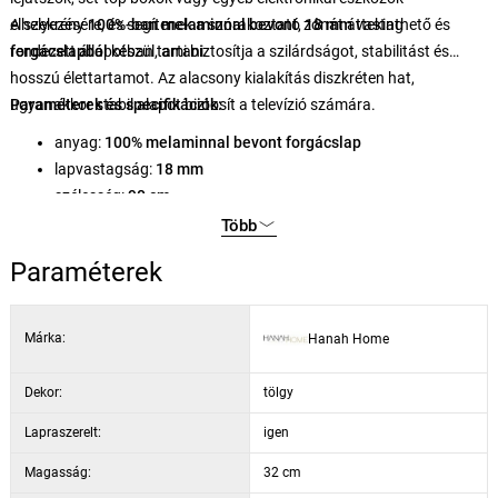
elhelyezésére, és segítenek a szórakoztató zónát áttekinthető és
A szekrény
100%-ban melaminnal bevont
,
18 mm
vastag
rendezett állapotban tartani.
forgácslapból
készül, ami biztosítja a szilárdságot, stabilitást és
hosszú élettartamot. Az alacsony kialakítás diszkréten hat,
ugyanakkor stabil alapot biztosít a televízió számára.
Paraméterek és specifikációk:
anyag:
100% melaminnal bevont forgácslap
lapvastagság:
18 mm
szélesség:
90 cm
magasság:
32 cm
Több
mélység:
92 cm
Paraméterek
szín:
fehér / tölgy
Márka:
Hanah Home
Dekor:
tölgy
Lapraszerelt:
igen
Magasság:
32 cm