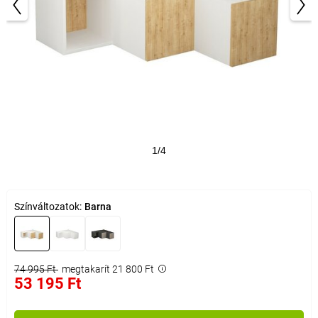
1/4
Színváltozatok:
Barna
74 995 Ft
megtakarít 21 800 Ft
53 195 Ft