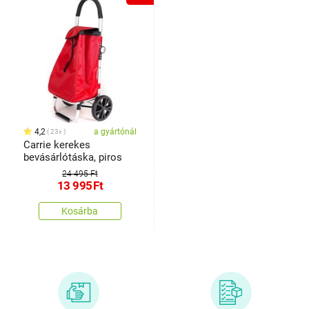
4,2
a gyártónál
23x
Carrie kerekes
bevásárlótáska, piros
24 495 Ft
13 995
Ft
Kosárba