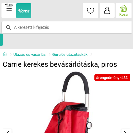
Menu
Kosár
Utazás és vásárlás
Gurulós utazótáskák
Carrie kerekes bevásárlótáska, piros
árengedmény -43%