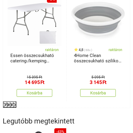
raktáron
4,8
raktáron
68x
Essen összecsukható
4Home Clean
catering-/kemping
összecsukható szilikon
asztal
mosogató
15 395 Ft
5 095 Ft
14 695
Ft
3 145
Ft
Kosárba
Kosárba
Next
Legutóbb megtekintett
-43%