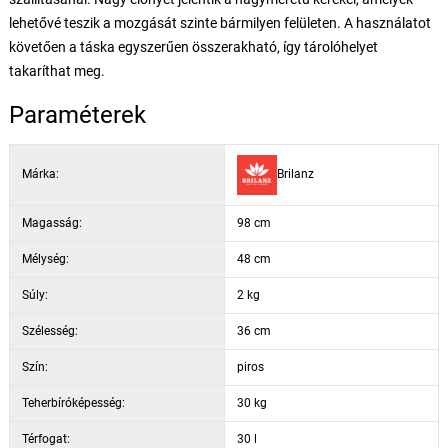
lehetővé teszik a mozgását szinte bármilyen felületen. A használatot
követően a táska egyszerűen összerakható, így tárolóhelyet
takaríthat meg.
Paraméterek
Márka:
Brilanz
Magasság:
98 cm
Mélység:
48 cm
Súly:
2 kg
Szélesség:
36 cm
Szín:
piros
Teherbíróképesség:
30 kg
Térfogat:
30 l