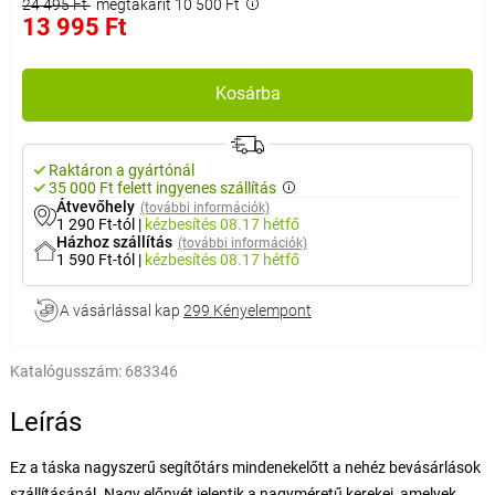
24 495 Ft
megtakarít 10 500 Ft
13 995 Ft
Kosárba
Raktáron a gyártónál
35 000 Ft felett ingyenes szállítás
Átvevőhely
(további információk)
1 290 Ft-tól
|
kézbesítés
08.17 hétfő
Házhoz szállítás
(további információk)
1 590 Ft-tól
|
kézbesítés
08.17 hétfő
A vásárlással kap
299 Kényelempont
Katalógusszám:
683346
Leírás
Ez a táska nagyszerű segítőtárs mindenekelőtt a nehéz bevásárlások
szállításánál. Nagy előnyét jelentik a nagyméretű kerekei, amelyek