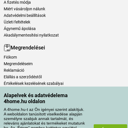
A fizetés módja
Miért vásároljon nálunk
Adatvédelmi beállítások
Üzleti feltételek
Ágynemű ápolása
Akadálymentesítési nyilatkozat
Megrendelései
Fiókom
Megrendeléseim
Reklamáció
Elállás a szerződéstől
Értékelések kezelésének szabályai
Alapelvek és adatvédelema
Szállítási módok
4home.hu oldalon
A 4home.hu-t az Ön igényei szerint alakítjuk.
A weboldalon tanúsított viselkedése alapján
Fizetési módok
személyre szabjuk annak tartalmát, és
releváns ajánlatokat és termékeket mutatunk
be. Az „Értem” gombra kattintva egyúttal