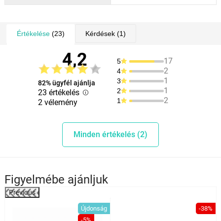
Értékelése
(23)
Kérdések
(1)
4,2
17
5
2
4
1
3
82% ügyfél ajánlja
1
2
23 értékelés
2
1
2 vélemény
Minden értékelés (2)
Figyelmébe ajánljuk
Previous
Újdonság
-38%
-5%