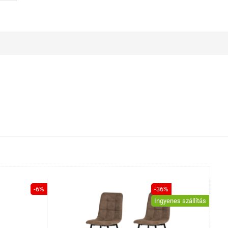
-6%
-36%
Ingyenes szállítás