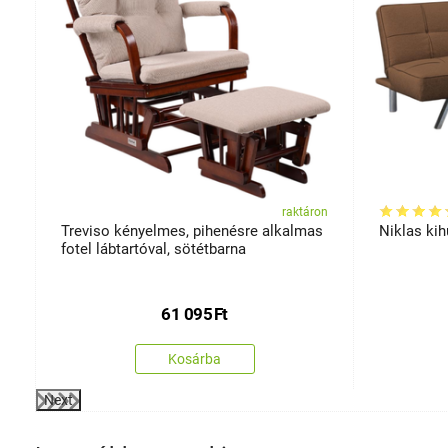
on
raktáron
Treviso kényelmes, pihenésre alkalmas
Niklas ki
fotel lábtartóval, sötétbarna
61 095
Ft
Kosárba
Next