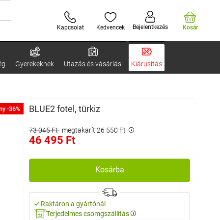
Bejelentkezés
Kapcsolat
Kedvencek
Kosár
ég
Gyerekeknek
Utazás és vásárlás
Kiárusítás
BLUE2 fotel, türkiz
ny -36%
73 045 Ft
megtakarít 26 550 Ft
46 495 Ft
Kosárba
Raktáron a gyártónál
Terjedelmes csomgszállítás