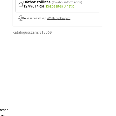
Házhoz szállítás
(további információk)
12 990 Ft-tól
|
kézbesítés
3 hétig
A vásárlással kap
789 Kényelempont
Katalógusszám:
813069
tesen