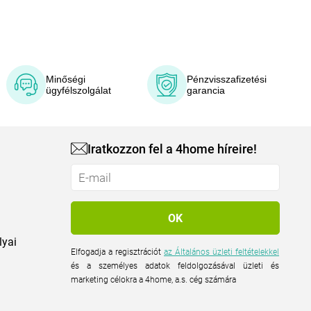
Minőségi
Pénzvisszafizetési
ügyfélszolgálat
garancia
Iratkozzon fel a 4home híreire!
lyai
Elfogadja a regisztrációt
az Általános üzleti feltételekkel
és a személyes adatok feldolgozásával üzleti és
marketing célokra a 4home, a.s. cég számára