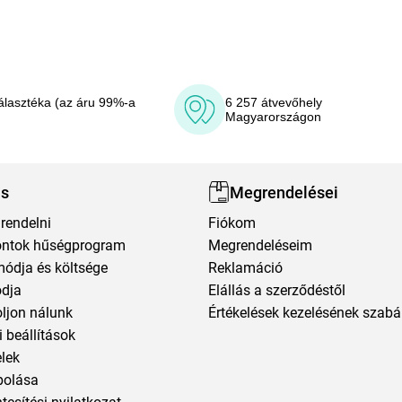
álasztéka (az áru 99%-a
6 257 átvevőhely
Magyarországon
ás
Megrendelései
rendelni
Fiókom
ntok hűségprogram
Megrendeléseim
módja és költsége
Reklamáció
ódja
Elállás a szerződéstől
oljon nálunk
Értékelések kezelésének szabá
 beállítások
elek
polása