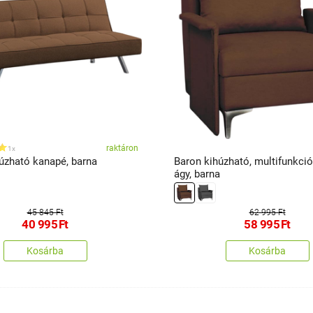
raktáron
1x
húzható kanapé, barna
Baron kihúzható, multifunkció
ágy, barna
45 845 Ft
62 995 Ft
40 995
Ft
58 995
Ft
Kosárba
Kosárba