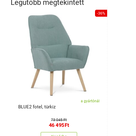
Legutóbb megtekintett
-36%
a gyártónál
BLUE2 fotel, türkiz
73 045 Ft
46 495
Ft