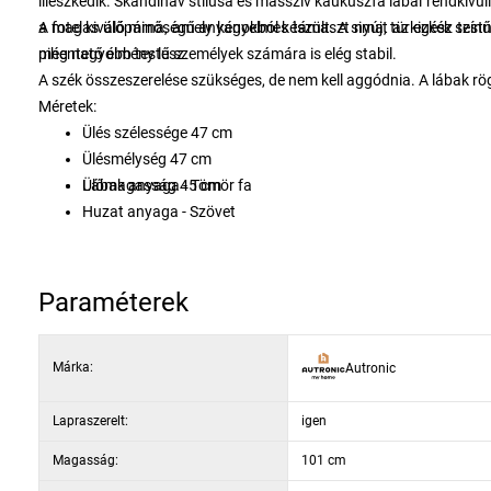
illeszkedik. Skandináv stílusa és masszív kaukuszfa lábai rendkívü
a magas ülőpárna, amely kényelmes támaszt nyújt az egész testn
A fotel kiváló minőségű anyagokból készült. A sima, türkizkék szín
pihentető élmény lesz.
még nagyobb testű személyek számára is elég stabil.
A szék összeszerelése szükséges, de nem kell aggódnia. A lábak rö
Méretek:
Ülés szélessége
47 cm
Ülésmélység
47 cm
Ülőmagasság
Lábak anyaga -
45 cm
Tömör fa
Huzat anyaga -
Szövet
Paraméterek
Márka:
Autronic
Lapraszerelt:
igen
Magasság:
101 cm