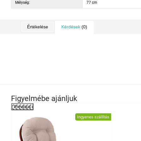
Mélység:
77 cm
Értékelése
Kérdések
(0)
Figyelmébe ajánljuk
Previous
-21%
Ingyenes szállítás