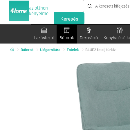
az otthon
kényelme
Lakástextil
Bútorok
Dekoráció
Konyha és étk
Bútorok
Ülőgarnitúra
Fotelek
BLUE2 fotel, türkiz