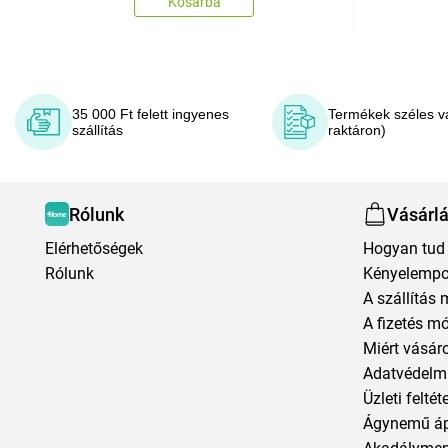
Kosárba
35 000 Ft felett ingyenes
Termékek széles v
szállítás
raktáron)
Rólunk
Vásárl
Elérhetőségek
Hogyan tud 
Rólunk
Kényelempo
A szállítás 
A fizetés m
Miért vásár
Adatvédelmi
Üzleti feltét
Ágynemű á