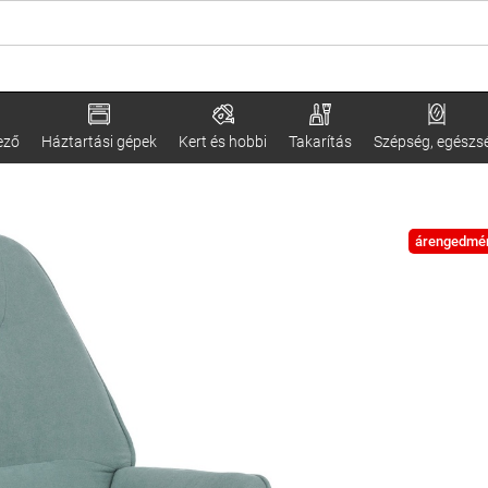
ező
Háztartási gépek
Kert és hobbi
Takarítás
Szépség, egészs
árengedmé