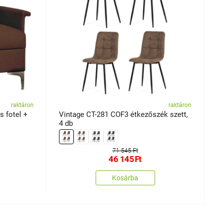
raktáron
raktáron
s fotel +
Vintage CT-281 COF3 étkezőszék szett,
T
4 db
71 545 Ft
46 145
Ft
Kosárba