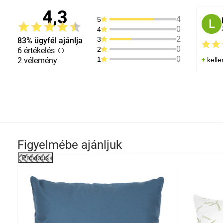
4,3
4
5
L
0
4
2
3
83% ügyfél ajánlja
0
2
6 értékelés
0
1
2 vélemény
kelle
Figyelmébe ajánljuk
Previous