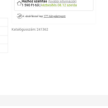
Házhoz szállítás
(további információk)
1 590 Ft-tól
|
kézbesítés
08.12 szerda
A vásárlással kap
177 Kényelempont
Katalógusszám:
241362