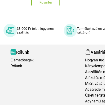
Kosárba
35 000 Ft felett ingyenes
Termékek széles v
szállítás
raktáron)
Rólunk
Vásárl
Elérhetőségek
Hogyan tud 
Rólunk
Kényelempo
A szállítás 
A fizetés m
Miért vásár
Adatvédelmi
Üzleti feltét
Ágynemű á