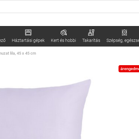
ező
Háztartási gépek
Kert és hobbi
Takarítás
Szépség, egészs
uzat lila, 45 x 45 cm
árengedm