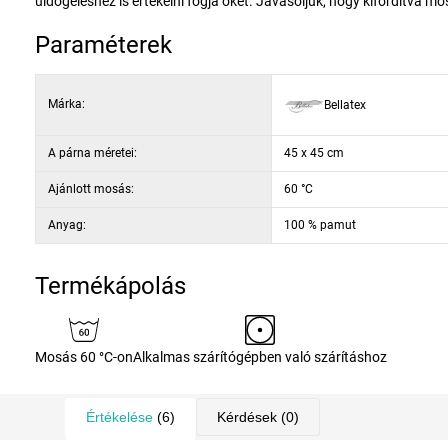
üldögéléshez is értékelni fogja őket. Javasoljuk, hogy kifordítva mos
Paraméterek
Márka:
Bellatex
A párna méretei:
45 x 45 cm
Ajánlott mosás:
60 °C
Anyag:
100 % pamut
Termékápolás
Mosás 60 °C-on
Alkalmas szárítógépben való szárításhoz
Értékelése
(6)
Kérdések
(0)