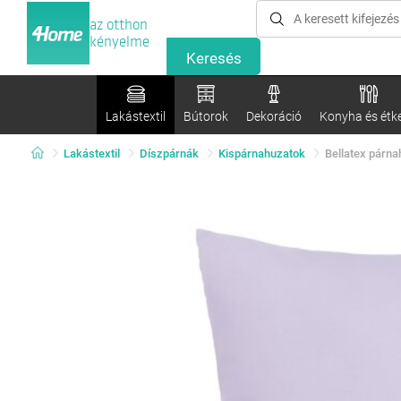
az otthon
kényelme
Lakástextil
Bútorok
Dekoráció
Konyha és étk
Lakástextil
Díszpárnák
Kispárnahuzatok
Bellatex párnah