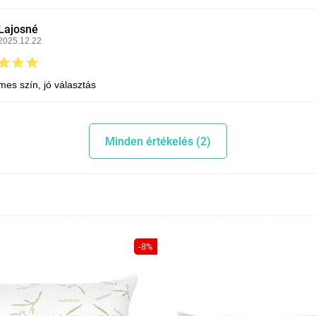
Lajosné
2025.12.22
mes szín, jó választás
Minden értékelés (2)
-8%