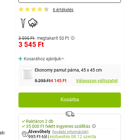
6 értékelés
3 595 Ft
megtakarít 50 Ft
3 545 Ft
Kosarához ajánljuk
Ekonomy pamut párna, 45 x 45 cm
5 295 Ft
4 145 Ft
Válasszon változatot
Kosárba
Raktáron 2 db
35 000 Ft felett ingyenes szállítás
Átvevőhely
(további információk)
sti
995 Ft-tól
|
kézbesítés
08.12 szerda