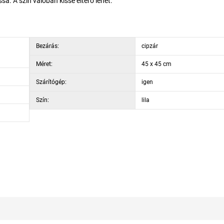
sa. A szín valóban kissé eltérő lehet.
Bezárás:
cipzár
Méret:
45 x 45 cm
Szárítógép:
igen
Szín:
lila