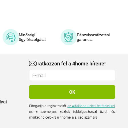
Minőségi
Pénzvisszafizetési
ügyfélszolgálat
garancia
Iratkozzon fel a 4home híreire!
lyai
Elfogadja a regisztrációt
az Általános üzleti feltételekkel
és a személyes adatok feldolgozásával üzleti és
marketing célokra a 4home, a.s. cég számára