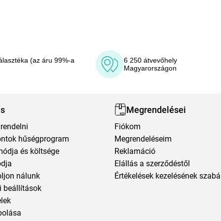
álasztéka (az áru 99%-a
6 250 átvevőhely
Magyarországon
ás
Megrendelései
rendelni
Fiókom
ntok hűségprogram
Megrendeléseim
módja és költsége
Reklamáció
ódja
Elállás a szerződéstől
oljon nálunk
Értékelések kezelésének szabá
 beállítások
elek
polása