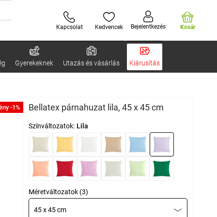
Bejelentkezés
Kapcsolat
Kedvencek
Kosár
ég
Gyerekeknek
Utazás és vásárlás
Kiárusítás
Bellatex párnahuzat lila, 45 x 45 cm
ény -1%
Színváltozatok:
Lila
Méretváltozatok (3)
45 x 45 cm