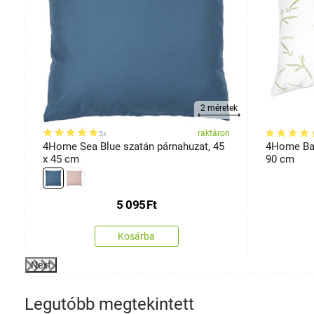
2 méretek
on
raktáron
5x
4Home Sea Blue szatán párnahuzat, 45
4Home Bam
x 45 cm
90 cm
5 095
Ft
Kosárba
Next
Legutóbb megtekintett