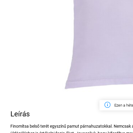
Ezen a hét
Leírás
Finomítsa belső terét egyszínű pamut párnahuzatokkal. Nemcsak ág