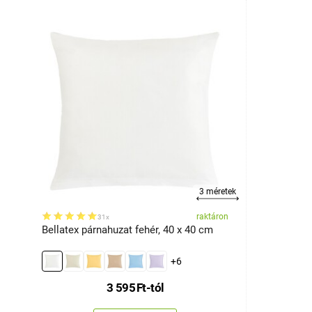
3 méretek
raktáron
31x
Bellatex párnahuzat fehér, 40 x 40 cm
+6
3 595
Ft
-tól