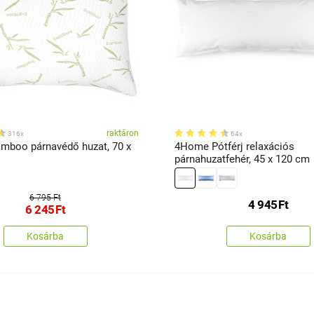
raktáron
316x
64x
boo párnavédő huzat, 70 x
4Home Pótférj relaxációs
párnahuzatfehér, 45 x 120 cm
6 795 Ft
4 945
Ft
6 245
Ft
Kosárba
Kosárba