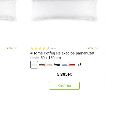
raktáron
raktáron
261x
4Home Pótférj Relaxációs párnahuzat
4
fehér, 50 x 150 cm
p
+3
5 395
Ft
Kosárba