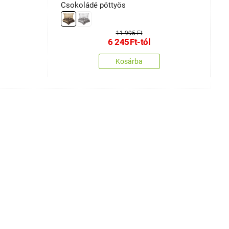
Csokoládé pöttyös
11 995 Ft
6 245
Ft
-tól
Kosárba