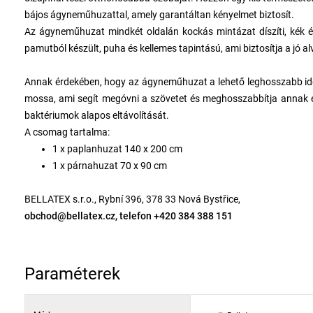
bájos ágyneműhuzattal, amely garantáltan kényelmet biztosít.
Az ágyneműhuzat mindkét oldalán kockás mintázat díszíti, kék 
pamutból készült, puha és kellemes tapintású, ami biztosítja a jó a
Annak érdekében, hogy az ágyneműhuzat a lehető leghosszabb ideig
mossa, ami segít megóvni a szövetet és meghosszabbítja annak él
baktériumok alapos eltávolítását.
A csomag tartalma:
1 x paplanhuzat 140 x 200 cm
1 x párnahuzat 70 x 90 cm
BELLATEX s.r.o., Rybní 396, 378 33 Nová Bystřice,
obchod@bellatex.cz, telefon +420 384 388 151
Paraméterek