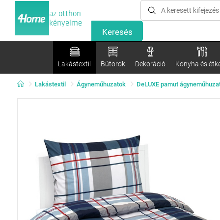
az otthon
kényelme
Lakástextil
Bútorok
Dekoráció
Konyha és étk
Lakástextil
Ágyneműhuzatok
DeLUXE pamut ágyneműhuza