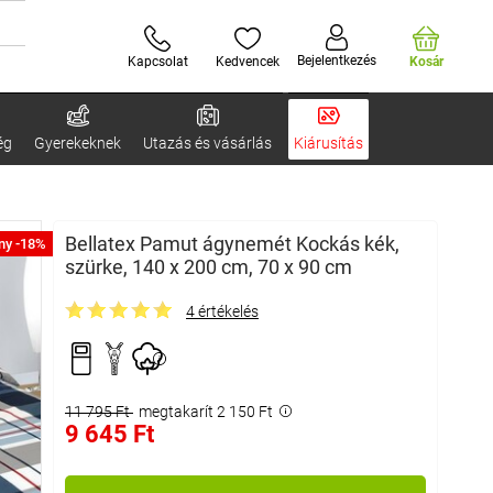
Bejelentkezés
Kapcsolat
Kedvencek
Kosár
ég
Gyerekeknek
Utazás és vásárlás
Kiárusítás
Bellatex Pamut ágynemét Kockás kék,
ny -18%
szürke, 140 x 200 cm, 70 x 90 cm
4 értékelés
11 795 Ft
megtakarít 2 150 Ft
9 645 Ft