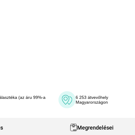
álasztéka (az áru 99%-a
6 253 átvevőhely
Magyarországon
ás
Megrendelései