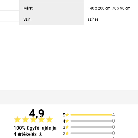
Méret:
140 x 200 cm, 70 x 90 cm
Szín:
színes
4,9
4
5
0
4
0
3
100% ügyfél ajánlja
0
2
4 értékelés