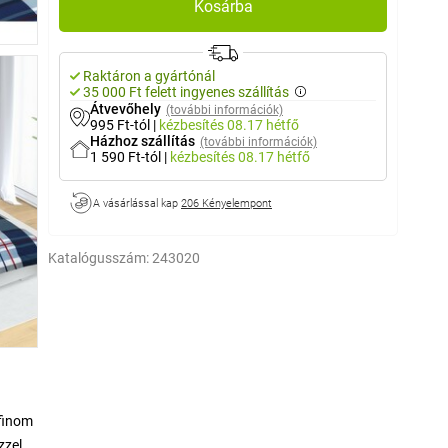
Kosárba
Raktáron a gyártónál
35 000 Ft felett ingyenes szállítás
Átvevőhely
(további információk)
995 Ft-tól
|
kézbesítés
08.17 hétfő
Házhoz szállítás
(további információk)
1 590 Ft-tól
|
kézbesítés
08.17 hétfő
A vásárlással kap
206 Kényelempont
Katalógusszám:
243020
finom
zzel a