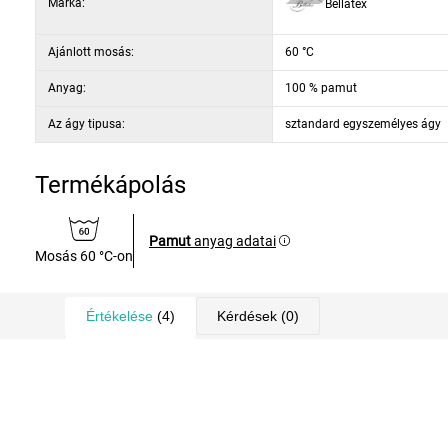
Márka:
Bellatex
Ajánlott mosás:
60 °C
Anyag:
100 % pamut
Az ágy tipusa:
sztandard egyszemélyes ágy
Termékápolás
Pamut
anyag adatai
Mosás 60 °C-on
Értékelése
(4)
Kérdések
(0)