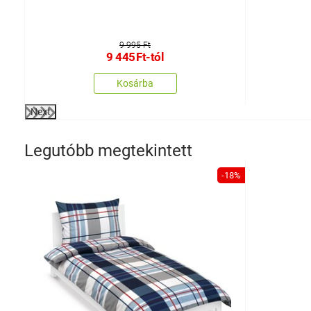
9 995 Ft
9 445
Ft
-tól
Kosárba
Next
Legutóbb megtekintett
-18%