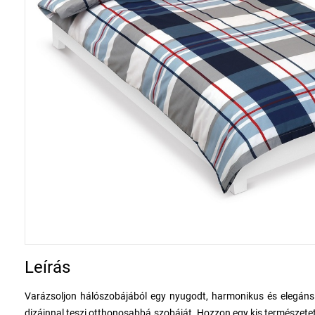
Leírás
Varázsoljon hálószobájából egy nyugodt, harmonikus és elegán
dizájnnal teszi otthonosabbá szobáját. Hozzon egy kis természetet