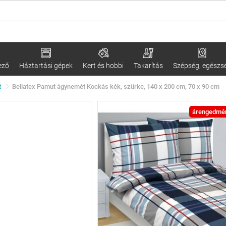
ező
Háztartási gépek
Kert és hobbi
Takarítás
Szépség, egészs
t
Bellatex Pamut ágynemét Kockás kék, szürke, 140 x 200 cm, 70 x 90 cm
árengedmé