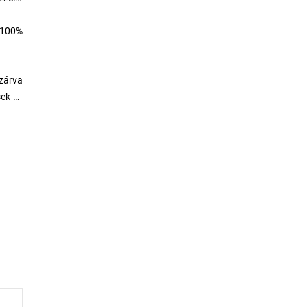
 100%
 zárva
sek és