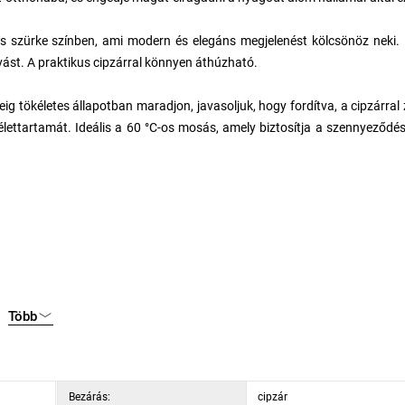
és szürke színben, ami modern és elegáns megjelenést kölcsönöz neki.
lvást. A praktikus cipzárral könnyen áthúzható.
 tökéletes állapotban maradjon, javasoljuk, hogy fordítva, a cipzárral
ettartamát. Ideális a 60 °C-os mosás, amely biztosítja a szennyeződé
Több
Bezárás:
cipzár