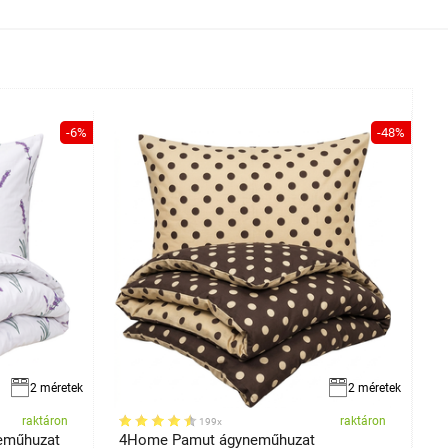
-6%
-48%
2 méretek
2 méretek
raktáron
raktáron
199x
eműhuzat
4Home Pamut ágyneműhuzat
4