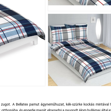
s zugot. A Bellatex pamut ágyneműhuzat, kék-szürke kockás mintával 
 otthonába, és engedje magát elragadni a nyugodt álom hullámai által e