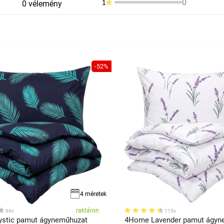
0
1
0 vélemény
-52%
4 méretek
raktáron
66x
115x
stic pamut ágyneműhuzat
4Home Lavender pamut ágyn