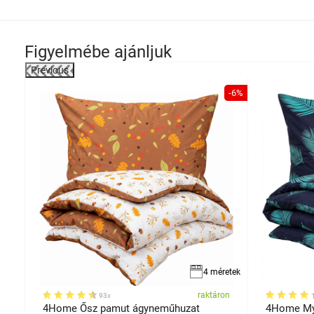
Figyelmébe ajánljuk
Previous
-24%
-6%
retek
4 méretek
on
raktáron
93x
t
4Home Ősz pamut ágyneműhuzat
4Home My