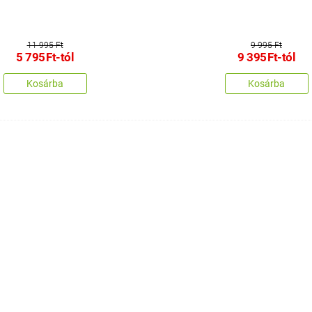
11 995 Ft
9 995 Ft
5 795
Ft
-tól
9 395
Ft
-tól
Kosárba
Kosárba