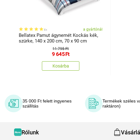
a gyártónál
4x
Bellatex Pamut ágynemét Kockás kék,
szürke, 140 x 200 cm, 70 x 90 cm
11 795 Ft
9 645
Ft
Kosárba
35 000 Ft felett ingyenes
Termékek széles v
szállítás
raktáron)
Rólunk
Vásárl