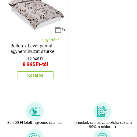
2x
a gyártónál
Bellatex Levél pamut
ágyneműhuzat szürke
12 945 Ft
8 995
Ft
-tól
Kosárba
35 000 Ft felett ingyenes szállítás
Termékek széles választéka (az áru
99%-a raktáron)