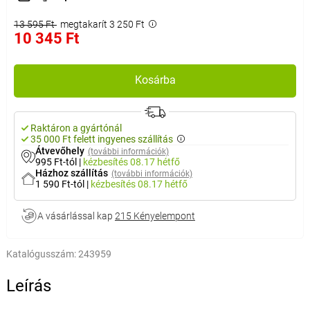
13 595 Ft
megtakarít 3 250 Ft
10 345 Ft
Kosárba
Raktáron a gyártónál
35 000 Ft felett ingyenes szállítás
Átvevőhely
(további információk)
995 Ft-tól
|
kézbesítés
08.17 hétfő
Házhoz szállítás
(további információk)
1 590 Ft-tól
|
kézbesítés
08.17 hétfő
A vásárlással kap
215 Kényelempont
Katalógusszám:
243959
Leírás