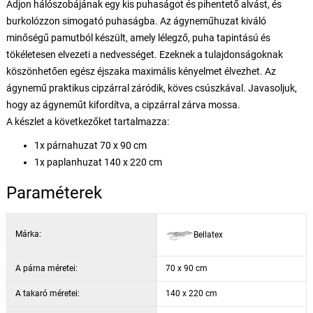
Adjon hálószobájának egy kis puhaságot és pihentető alvást, és
burkolózzon simogató puhaságba. Az ágyneműhuzat kiváló
minőségű pamutból készült, amely lélegző, puha tapintású és
tökéletesen elvezeti a nedvességet. Ezeknek a tulajdonságoknak
köszönhetően egész éjszaka maximális kényelmet élvezhet. Az
ágynemű praktikus cipzárral záródik, köves csúszkával. Javasoljuk,
hogy az ágyneműt kifordítva, a cipzárral zárva mossa.
A készlet a következőket tartalmazza:
1x párnahuzat 70 x 90 cm
1x paplanhuzat 140 x 220 cm
Paraméterek
Márka:
Bellatex
A párna méretei:
70 x 90 cm
A takaró méretei:
140 x 220 cm