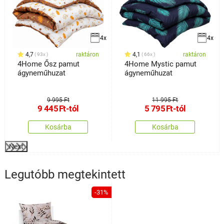
4x
4x
4,7
raktáron
4,1
raktáron
93x
66x
4Home Ősz pamut
4Home Mystic pamut
ágyneműhuzat
ágyneműhuzat
9 995 Ft
11 995 Ft
9 445
Ft
-tól
5 795
Ft
-tól
Kosárba
Kosárba
Next
Legutóbb megtekintett
-31%