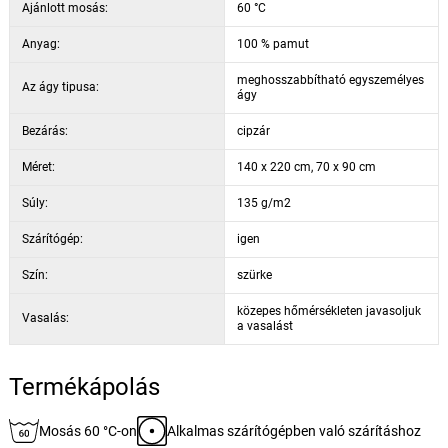
Ajánlott mosás:
60 °C
Anyag:
100 % pamut
meghosszabbítható egyszemélyes
Az ágy tipusa:
ágy
Bezárás:
cipzár
Méret:
140 x 220 cm, 70 x 90 cm
Súly:
135 g/m2
Szárítógép:
igen
Szín:
szürke
közepes hőmérsékleten javasoljuk
Vasalás:
a vasalást
Termékápolás
Mosás 60 °C-on
Alkalmas szárítógépben való szárításhoz