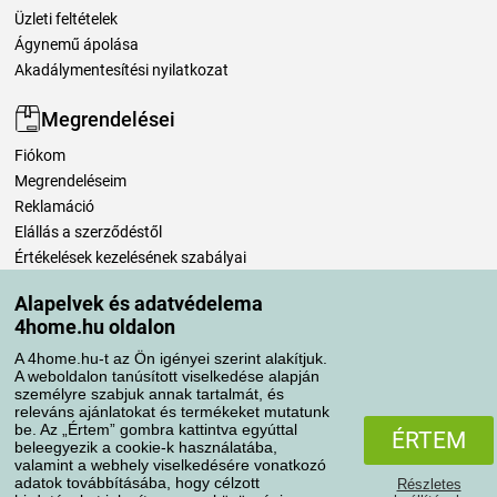
Üzleti feltételek
Ágynemű ápolása
Akadálymentesítési nyilatkozat
Megrendelései
Fiókom
Megrendeléseim
Reklamáció
Elállás a szerződéstől
Értékelések kezelésének szabályai
Alapelvek és adatvédelema
Szállítási módok
4home.hu oldalon
A 4home.hu-t az Ön igényei szerint alakítjuk.
A weboldalon tanúsított viselkedése alapján
Fizetési módok
személyre szabjuk annak tartalmát, és
releváns ajánlatokat és termékeket mutatunk
be. Az „Értem” gombra kattintva egyúttal
ÉRTEM
beleegyezik a cookie-k használatába,
valamint a webhely viselkedésére vonatkozó
adatok továbbításába, hogy célzott
Részletes