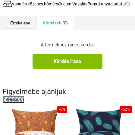
Vasalás közepes hőmérsékleten Vasalás
Pamut
anyag adatai
Értékelése
Kérdések
(0)
A termékhez nincs kérdés
Kérdés írása
Figyelmébe ajánljuk
Previous
%
-6%
-52%