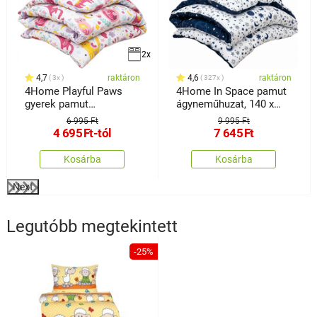
2x
4,7
raktáron
4,6
raktáron
3x
327x
4Home Playful Paws
4Home In Space pamut
gyerek pamut
ágyneműhuzat, 140 x
ágyneműhuzat
200 cm, 70 x 90 cm
6 995 Ft
9 995 Ft
4 695
Ft
-tól
7 645
Ft
Kosárba
Kosárba
Next
Legutóbb megtekintett
-25%