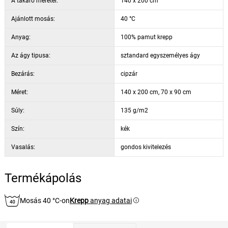
A takaró méretei:
140 x 200 cm
Ajánlott mosás:
40 °C
Anyag:
100% pamut krepp
Az ágy tipusa:
sztandard egyszemélyes ágy
Bezárás:
cipzár
Méret:
140 x 200 cm, 70 x 90 cm
Súly:
135 g/m2
Szín:
kék
Vasalás:
gondos kivitelezés
Termékápolás
Mosás 40 °C-on
Krepp
anyag adatai