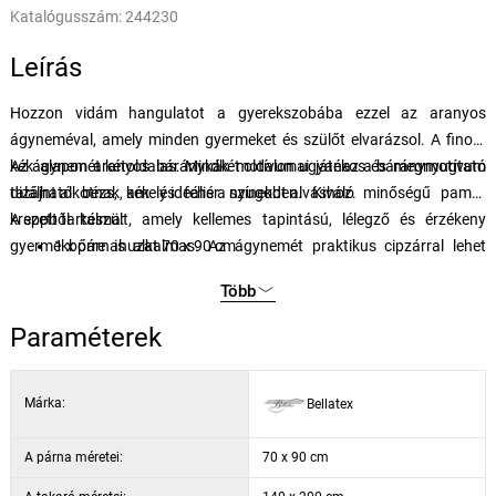
Katalógusszám:
244230
Leírás
Hozzon vidám hangulatot a gyerekszobába ezzel az aranyos
ágyneméval, amely minden gyermeket és szülőt elvarázsol. A finom
kék alapon aranyos báránykák motívumai játékos és megnyugtató
Az ágynemét kétoldalas. Mindkét oldalon ugyanaz a báránymotívum
dizájnt alkotnak, amely ideális a nyugodt alváshoz.
található bézs, kék és fehér színekben. Kiváló minőségű pamut
kreppből készült, amely kellemes tapintású, lélegző és érzékeny
A szett tartalma:
gyermekbőrre is alkalmas. Az ágynemét praktikus cipzárral lehet
1 x párnahuzat 70 x 90 cm
bezárni, ami megkönnyíti az átöltözést, és egyben biztonságos és
1 db paplanhuzat 140 x 200 cm
Több
kényelmes használatot biztosít.
Paraméterek
Márka:
Bellatex
A párna méretei:
70 x 90 cm