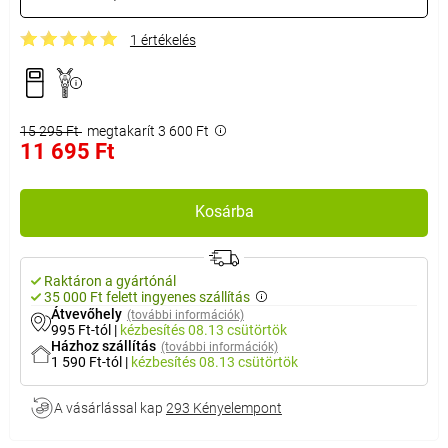
1 értékelés
15 295 Ft
megtakarít 3 600 Ft
11 695 Ft
Kosárba
Raktáron a gyártónál
35 000 Ft felett ingyenes szállítás
Átvevőhely
(további információk)
995 Ft-tól
|
kézbesítés
08.13 csütörtök
Házhoz szállítás
(további információk)
1 590 Ft-tól
|
kézbesítés
08.13 csütörtök
A vásárlással kap
293 Kényelempont