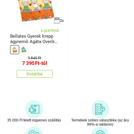
2x
a gyártónál
Bellatex Gyerek krepp
ágynemő Agáta Ovečka
sárga
9 845 Ft
7 395
Ft
-tól
Kosárba
35 000 Ft felett ingyenes szállítás
Termékek széles választéka (az áru
99%-a raktáron)