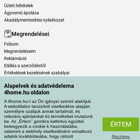
Üzleti feltételek
Ágynemű ápolása
Akadálymentesítési nyilatkozat
Megrendelései
Fiókom
Megrendeléseim
Reklamáció
Elállás a szerződéstől
Értékelések kezelésének szabályai
Alapelvek és adatvédelema
Szállítási módok
4home.hu oldalon
A 4home.hu-t az Ön igényei szerint alakítjuk.
A weboldalon tanúsított viselkedése alapján
Fizetési módok
személyre szabjuk annak tartalmát, és
releváns ajánlatokat és termékeket mutatunk
be. Az „Értem” gombra kattintva egyúttal
ÉRTEM
beleegyezik a cookie-k használatába,
valamint a webhely viselkedésére vonatkozó
adatok továbbításába, hogy célzott
Részletes