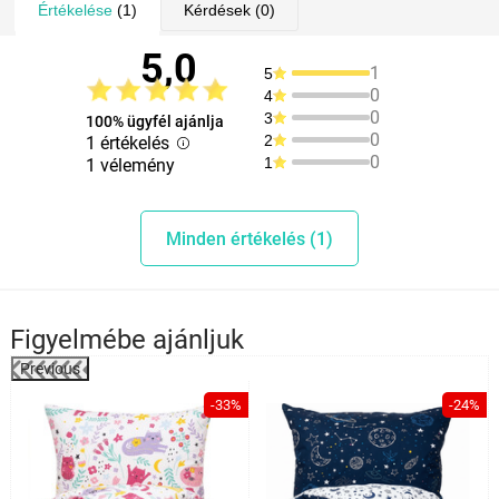
Értékelése
(1)
Kérdések
(0)
5,0
1
5
0
4
0
3
100% ügyfél ajánlja
0
2
1 értékelés
0
1
1 vélemény
Minden értékelés (1)
Figyelmébe ajánljuk
Previous
%
-33%
-24%