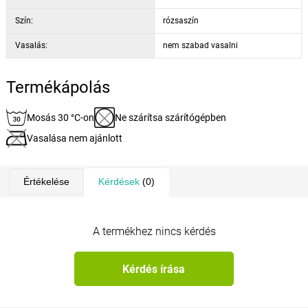
Szín:
rózsaszín
Vasalás:
nem szabad vasalni
Termékápolás
Mosás 30 °C-on
Ne szárítsa szárítógépben
Vasalása nem ajánlott
Értékelése
Kérdések
(0)
A termékhez nincs kérdés
Kérdés írása