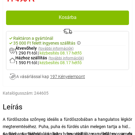
Kosárba
Raktáron a gyártónál
35 000 Ft felett ingyenes szállítás
Átvevőhely
(további információk)
1 290 Ft-tól
|
kézbesítés
08.17 hétfő
Házhoz szállítás
(további információk)
1 590 Ft-tól
|
kézbesítés
08.17 hétfő
A vásárlással kap
197 Kényelempont
Katalógusszám:
244605
Leírás
A fürdőszoba szőnyeg ideális a fürdőszobában a hangulatos légkör
megteremtéséhez. Puha, puha és fürdés után melegen tartja a hideg
padlón.
A karbantartáshoz ajánljuk, hogy öblítőszer nélkül mossa és
A hátoldalán latex bevonattal van ellátva, amely