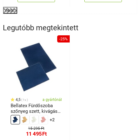
Next
Legutóbb megtekintett
-25%
4,5
a gyártónál
1x
Bellatex Fürdőszoba
szőnyeg szett, kivágás
nélkül BANYGOLD
+2
sötétkék, 60 x 100, 60 x
50 cm
15 295 Ft
11 495
Ft