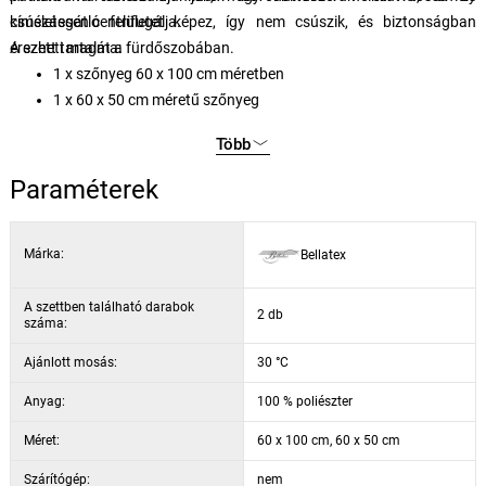
csúszásgátló felületet képez, így nem csúszik, és biztonságban
kíméletesen centrifugálja.
érezheti magát a fürdőszobában.
A szett tartalma:
1 x szőnyeg 60 x 100 cm méretben
1 x 60 x 50 cm méretű szőnyeg
Több
Paraméterek
Márka:
Bellatex
A szettben található darabok
2 db
száma:
Ajánlott mosás:
30 °C
Anyag:
100 % poliészter
Méret:
60 x 100 cm, 60 x 50 cm
Szárítógép:
nem