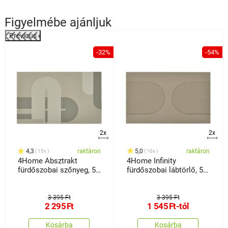
Figyelmébe ajánljuk
Previous
-32%
-54%
2x
2x
4,3
raktáron
5,0
raktáron
15x
10x
4Home Absztrakt
4Home Infinity
fürdőszobai szőnyeg, 50
fürdőszobai lábtörlő, 50
x 80 cm
x 80 cm
3 395 Ft
3 395 Ft
2 295
Ft
1 545
Ft
-tól
Kosárba
Kosárba