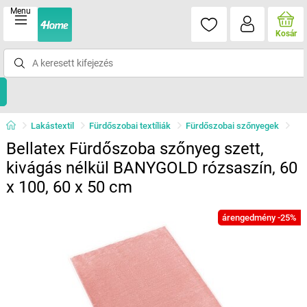
Menu
Kosár
Lakástextil
Fürdőszobai textíliák
Fürdőszobai szőnyegek
Bellatex Fürdőszoba szőnyeg szett,
kivágás nélkül BANYGOLD rózsaszín, 60
x 100, 60 x 50 cm
árengedmény -25%