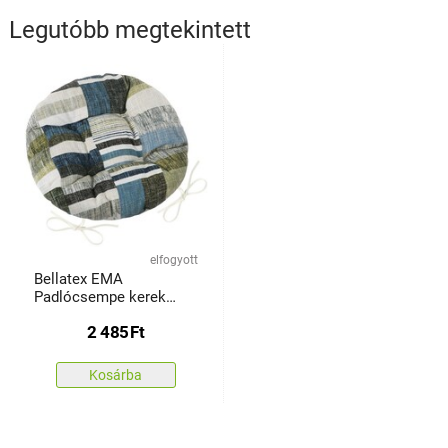
Legutóbb megtekintett
elfogyott
Bellatex EMA
Padlócsempe kerek
átvarrott székpárna
2 485
Ft
kékesszürke, 40 cm
Kosárba