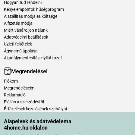
Hogyan tud rendelni
Kényelempontok hűségprogram
A szállítás módja és költsége
A fizetés módja
Miért vásároljon nálunk
Adatvédelmi beállítások
Üzleti feltételek
Ágynemű ápolása
Akadálymentesítési nyilatkozat
Megrendelései
Fiókom
Megrendeléseim
Reklamáció
Elállás a szerződéstől
Értékelések kezelésének szabályai
Alapelvek és adatvédelema
Szállítási módok
4home.hu oldalon