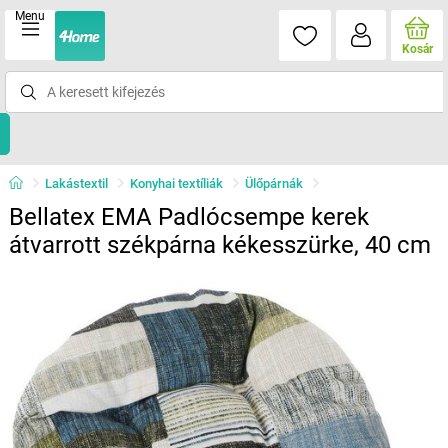
Menu
Kosár
Lakástextil
Konyhai textíliák
Ülőpárnák
Bellatex EMA Padlócsempe kerek
átvarrott székpárna kékesszürke, 40 cm