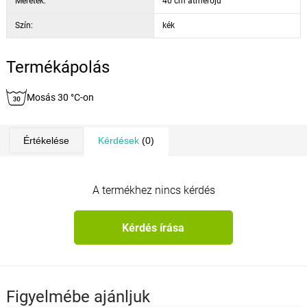
Méretek:
40 cm átmérőjű
Szín:
kék
Termékápolás
Mosás 30 °C-on
Értékelése
Kérdések
(0)
A termékhez nincs kérdés
Kérdés írása
Figyelmébe ajánljuk