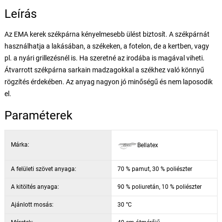
Leírás
Az EMA kerek székpárna kényelmesebb ülést biztosít. A székpárnát
használhatja a lakásában, a székeken, a fotelon, de a kertben, vagy
pl. a nyári grillezésnél is. Ha szeretné az irodába is magával viheti.
Átvarrott székpárna sarkain madzagokkal a székhez való könnyű
rögzítés érdekében. Az anyag nagyon jó minőségű és nem laposodik
el.
Paraméterek
Márka:
Bellatex
A felületi szövet anyaga:
70 % pamut, 30 % poliészter
A kitöltés anyaga:
90 % poliuretán, 10 % poliészter
Ajánlott mosás:
30 °C