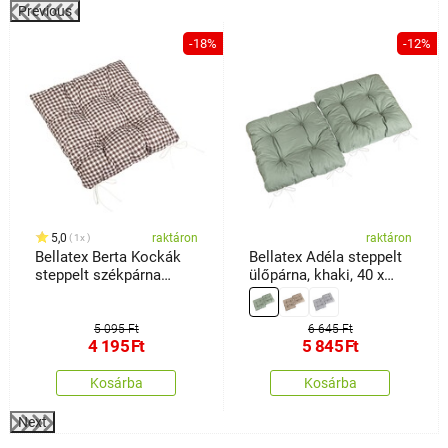
Previous
%
-18%
-12%
5,0
raktáron
raktáron
1x
Bellatex Berta Kockák
Bellatex Adéla steppelt
steppelt székpárna
ülőpárna, khaki, 40 x
barna , 40 x 40 cm
40cm, 2 db-os szett
5 095 Ft
6 645 Ft
4 195
Ft
5 845
Ft
Kosárba
Kosárba
Next