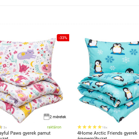
-33%
2 méretek
raktáron
3x
16x
yful Paws gyerek pamut
4Home Arctic Friends gyerek
uzat
ágyneműhuzat