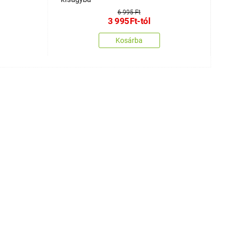
6 995 Ft
3 995
Ft
-tól
Kosárba