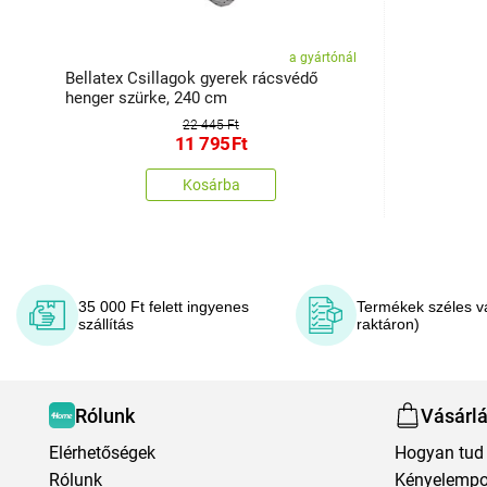
a gyártónál
Bellatex Csillagok gyerek rácsvédő
henger szürke, 240 cm
22 445 Ft
11 795
Ft
Kosárba
35 000 Ft felett ingyenes
Termékek széles v
szállítás
raktáron)
Rólunk
Vásárl
Elérhetőségek
Hogyan tud 
Rólunk
Kényelempo