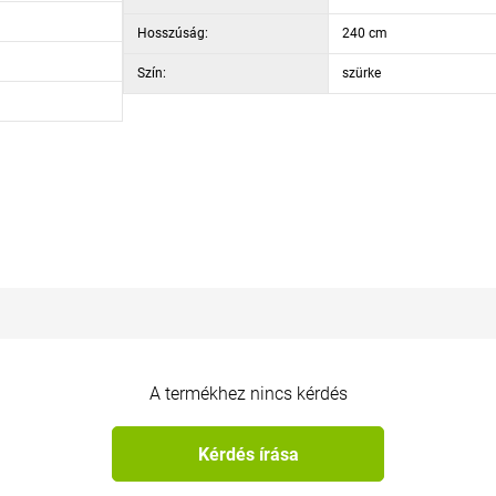
Hosszúság:
240 cm
Szín:
szürke
A termékhez nincs kérdés
Kérdés írása