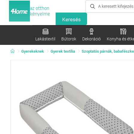
az otthon
kényelme
Lakástextil
Bútorok
Dekoráció
Konyha és étk
Gyerekeknek
Gyerek textília
Szoptatós párnák, babafészke