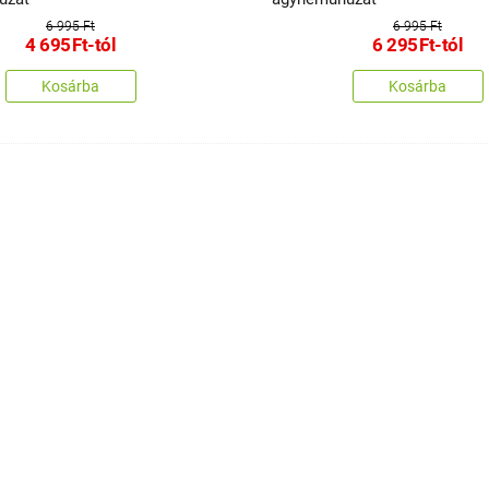
6 995 Ft
6 995 Ft
4 695
Ft
-tól
6 295
Ft
-tól
Kosárba
Kosárba