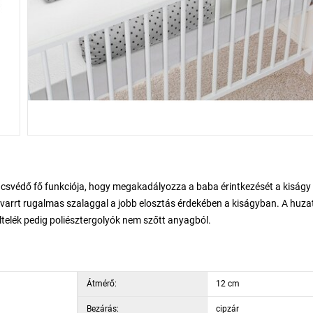
csvédő fő funkciója, hogy megakadályozza a baba érintkezését a kiságy
evarrt rugalmas szalaggal a jobb elosztás érdekében a kiságyban. A huza
ltelék pedig poliésztergolyók nem szőtt anyagból.
Átmérő:
12 cm
Bezárás:
cipzár