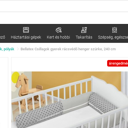
ező
Háztartási gépek
Kert és hobbi
Takarítás
Szépség, egészs
k, pólyák
Bellatex Csillagok gyerek rácsvédő henger szürke, 240 cm
árengedmé