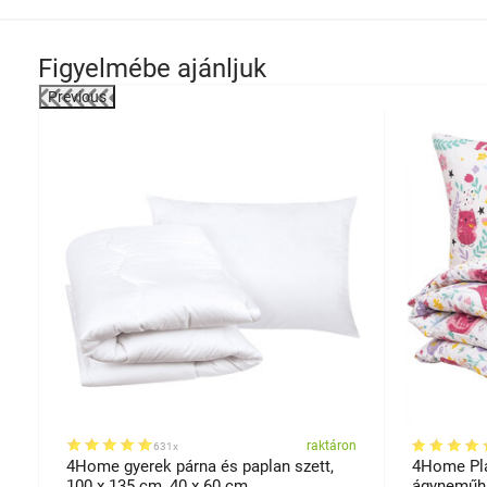
Figyelmébe ajánljuk
Previous
-72%
on
raktáron
631x
m
4Home gyerek párna és paplan szett,
4Home Pla
100 x 135 cm, 40 x 60 cm
ágyneműh