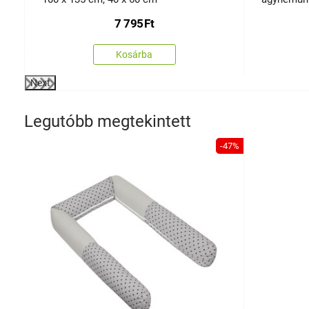
7 795
Ft
Kosárba
Next
Legutóbb megtekintett
-47%