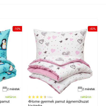
-10%
-43%
2 méretek
2 méretek
raktáron
raktáron
104x
 pamut
4Home gyermek pamut ágyneműhuzat
4
kiságyba
k