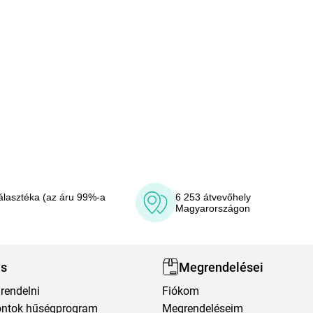
álasztéka (az áru 99%-a
6 253 átvevőhely
Magyarországon
ás
Megrendelései
rendelni
Fiókom
ntok hűségprogram
Megrendeléseim