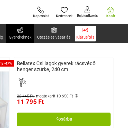
Bejelentkezés
Kapcsolat
Kedvencek
Kosár
ég
Gyerekeknek
Utazás és vásárlás
Kiárusítás
Bellatex Csillagok gyerek rácsvédő
ny -47%
henger szürke, 240 cm
22 445 Ft
megtakarít 10 650 Ft
11 795 Ft
Kosárba