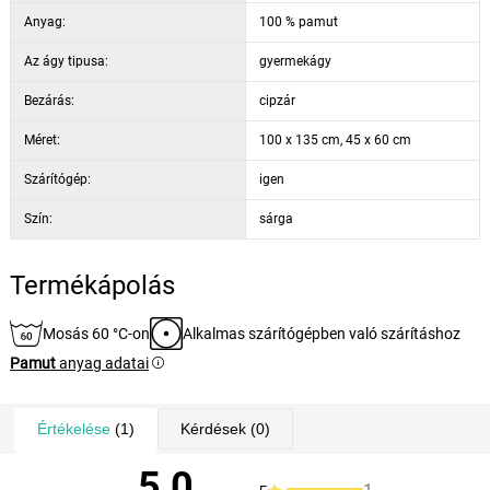
Anyag:
100 % pamut
Az ágy tipusa:
gyermekágy
Bezárás:
cipzár
Méret:
100 x 135 cm, 45 x 60 cm
Szárítógép:
igen
Szín:
sárga
Termékápolás
Mosás 60 °C-on
Alkalmas szárítógépben való szárításhoz
Pamut
anyag adatai
Értékelése
(1)
Kérdések
(0)
5,0