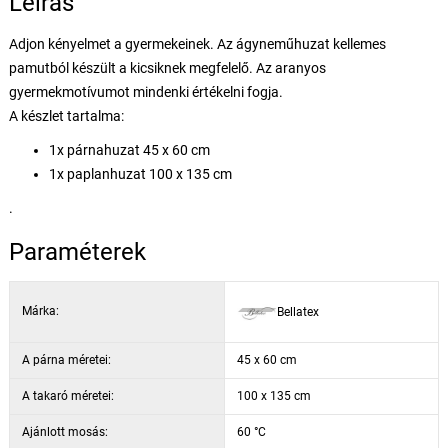
Leírás
Adjon kényelmet a gyermekeinek. Az ágyneműhuzat kellemes
pamutból készült a kicsiknek megfelelő. Az aranyos
gyermekmotívumot mindenki értékelni fogja.
A készlet tartalma:
1x párnahuzat 45 x 60 cm
1x paplanhuzat 100 x 135 cm
.
Paraméterek
Márka:
Bellatex
A párna méretei:
45 x 60 cm
A takaró méretei:
100 x 135 cm
Ajánlott mosás:
60 °C