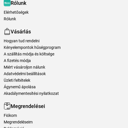
Rólunk
Elérhetőségek
Rólunk
Vásárlás
Hogyan tud rendelni
Kényelempontok hűségprogram
A szállítás módja és költsége
A fizetés módja
Miért vásároljon nálunk
Adatvédelmi beállítások
Üzleti feltételek
Ágynemű ápolása
Akadálymentesítési nyilatkozat
Megrendelései
Fiókom
Megrendeléseim