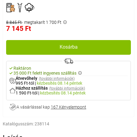
8 845 Ft
megtakarít 1 700 Ft
7 145 Ft
Kosárba
Raktáron
35 000 Ft felett ingyenes szállítás
Átvevőhely
(további információk)
995 Ft-tól
|
kézbesítés
08.14 péntek
Házhoz szállítás
(további információk)
1 590 Ft-tól
|
kézbesítés
08.14 péntek
A vásárlással kap
167 Kényelempont
Katalógusszám:
238114