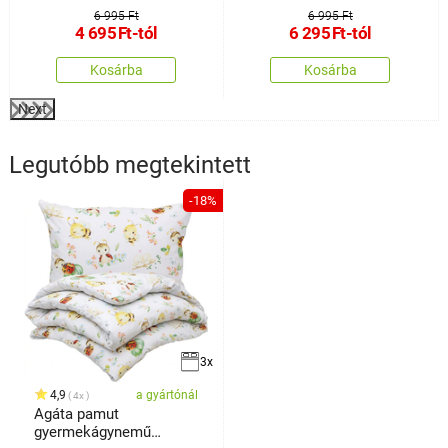
ágyneműhuzat
ágyneműhuzat
6 995 Ft
6 995 Ft
4 695
Ft
-tól
6 295
Ft
-tól
Kosárba
Kosárba
Next
Legutóbb megtekintett
-18%
3x
4,9
a gyártónál
4x
Agáta pamut
gyermekágynemű