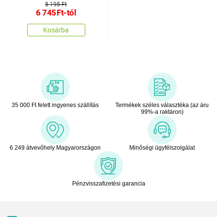
kiságyba
8 195 Ft
6 745
Ft
-tól
Kosárba
35 000 Ft felett ingyenes szállítás
Termékek széles választéka (az áru
99%-a raktáron)
6 249 átvevőhely Magyarországon
Minőségi ügyfélszolgálat
Pénzvisszafizetési garancia