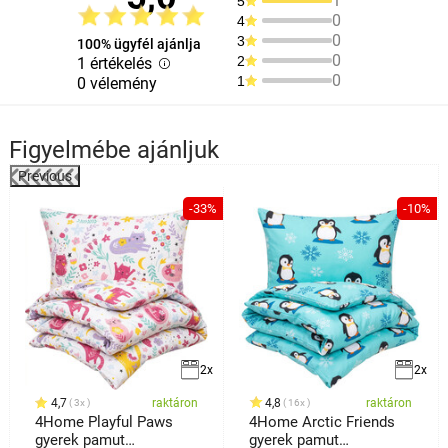
1
5
0
4
0
3
100% ügyfél ajánlja
0
2
1 értékelés
0
1
0 vélemény
Figyelmébe ajánljuk
Previous
%
-33%
-10%
2x
2x
4,7
raktáron
4,8
raktáron
3x
16x
4Home Playful Paws
4Home Arctic Friends
gyerek pamut
gyerek pamut