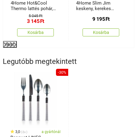
4Home Hot&Cool
4Home Slim Jim
Thermo lattés pohár,
keskeny, kerekes
350 ml, 2 db
tárolóállvány
5 045 Ft
9 195
Ft
3 145
Ft
Kosárba
Kosárba
Next
Legutóbb megtekintett
-30%
3,0
a gyártónál
2x