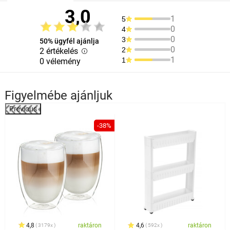
3,0
1
5
0
4
0
3
50% ügyfél ajánlja
0
2
2 értékelés
1
1
0 vélemény
Figyelmébe ajánljuk
Previous
%
-38%
4,8
raktáron
4,6
raktáron
3179x
592x