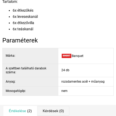
Tartalom:
6x étkezőkés
6x leveseskanál
6x étkezővilla
6x teáskanál
Paraméterek
Márka:
Banquet
A szettben található darabok
24 db
száma:
Anyag:
rozsdamentes acél + műanyag
Mosogatógép:
nem
Értékelése
(2)
Kérdések
(0)