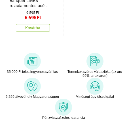
Banquet LINES
rozsdamentes acél
evőeszközkészlet
9 595 Ft
műanyag nyéllel, 24 db
6 695
Ft
Kosárba
35 000 Ft felett ingyenes szállítás
Termékek széles választéka (az áru
99%-a raktáron)
6 259 átvevőhely Magyarországon
Minőségi ügyfélszolgálat
Pénzvisszafizetési garancia