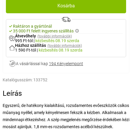
Kosárba
Raktáron a gyártónál
35 000 Ft felett ingyenes szállítás
Átvevőhely
(további információk)
995 Ft-tól
|
kézbesítés
08.19 szerda
Házhoz szállítás
(további információk)
1 590 Ft-tól
|
kézbesítés
08.19 szerda
A vásárlással kap
194 Kényelempont
Katalógusszám:
133752
Leírás
Egyszerű, de hatékony kialakítású, rozsdamentes evőeszközök csíkos
műanyag nyéllel, amely kényelmesen fekszik a kézben. Alkalmasak a
mindennapi étkezéshez. A szép megjelenés megőrzése érdekében kézi
mosást ajánljuk. 1,8 mm-es rozsdamentes acélból készülnek.