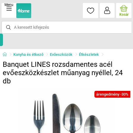
Menu
Kosár
Konyha és étkező
Evőeszközök
Étkészletek
Banquet LINES rozsdamentes acél
evőeszközkészlet műanyag nyéllel, 24
db
árengedmény -30%