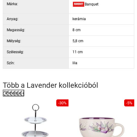
Márka:
Banquet
Anyag:
kerámia
Magasság:
8 cm
Mélység:
5,8 cm
Szélesség:
11 cm
Szín:
lila
Több a
Lavender
kollekcióból
Previous
%
-30%
-5%