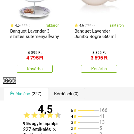
4,5
raktáron
4,6
raktáron
182x
283x
Banquet Lavender 3
Banquet Lavender
szintes süteményállvány
Jumbo Bögre 660 ml
6 895 Ft
3 895 Ft
4 795
Ft
3 695
Ft
Kosárba
Kosárba
Next
Értékelése
(227)
Kérdések
(0)
4,5
166
5
41
4
13
3
95% ügyfél ajánlja
5
2
227 értékelés