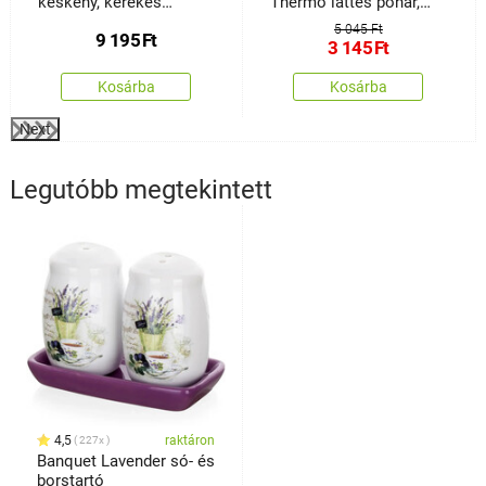
keskeny, kerekes
Thermo lattés pohár,
tárolóállvány
350 ml, 2 db
5 045 Ft
9 195
Ft
3 145
Ft
Kosárba
Kosárba
Next
Legutóbb megtekintett
4,5
raktáron
227x
Banquet Lavender só- és
borstartó