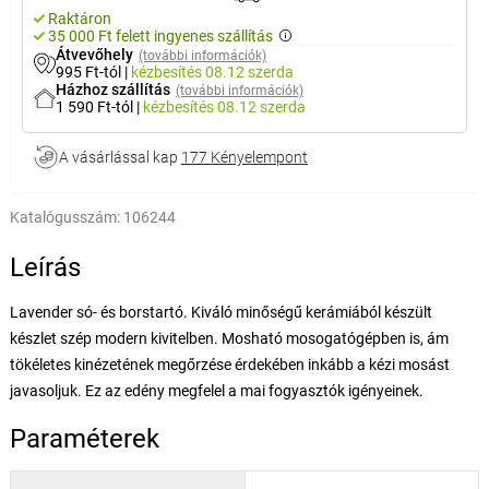
Raktáron
35 000 Ft felett ingyenes szállítás
Átvevőhely
(további információk)
995 Ft-tól
|
kézbesítés
08.12 szerda
Házhoz szállítás
(további információk)
1 590 Ft-tól
|
kézbesítés
08.12 szerda
A vásárlással kap
177 Kényelempont
Katalógusszám:
106244
Leírás
Lavender só- és borstartó. Kiváló minőségű kerámiából készült
készlet szép modern kivitelben. Mosható mosogatógépben is, ám
tökéletes kinézetének megőrzése érdekében inkább a kézi mosást
javasoljuk. Ez az edény megfelel a mai fogyasztók igényeinek.
Paraméterek