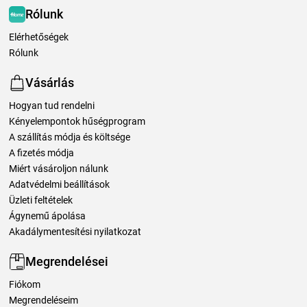
Rólunk
Elérhetőségek
Rólunk
Vásárlás
Hogyan tud rendelni
Kényelempontok hűségprogram
A szállítás módja és költsége
A fizetés módja
Miért vásároljon nálunk
Adatvédelmi beállítások
Üzleti feltételek
Ágynemű ápolása
Akadálymentesítési nyilatkozat
Megrendelései
Fiókom
Megrendeléseim