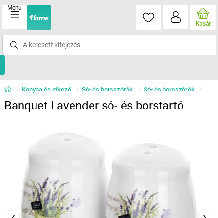
Menu
Kosár
Konyha és étkező
Só- és borsszórók
Só- és borsszórók
Banquet Lavender só- és borstartó