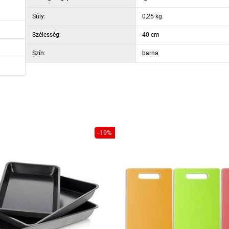
Súly:
0,25 kg
Szélesség:
40 cm
Szín:
barna
-19%