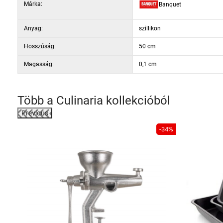
Márka:
Banquet
Anyag:
szillikon
Hosszúság:
50 cm
Magasság:
0,1 cm
Több a
Culinaria
kollekcióból
Previous
-19%
-34%