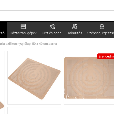
ező
Háztartási gépek
Kert és hobbi
Takarítás
Szépség, egészs
ria szilikon nyújtólap, 50 x 40 cm,barna
árengedm