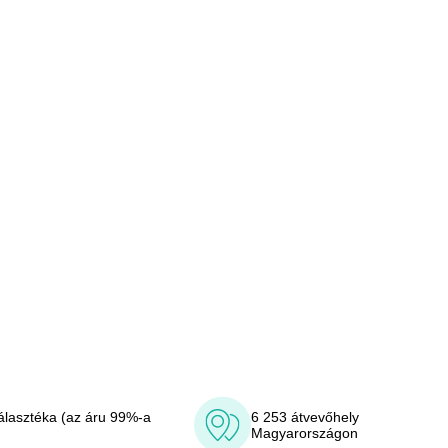
álasztéka (az áru 99%-a
6 253 átvevőhely
Magyarországon