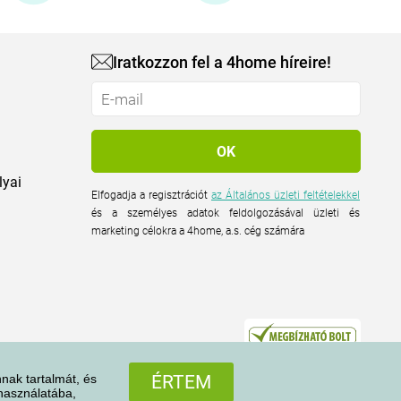
Iratkozzon fel a 4home híreire!
lyai
Elfogadja a regisztrációt
az Általános üzleti feltételekkel
és a személyes adatok feldolgozásával üzleti és
marketing célokra a 4home, a.s. cég számára
nak tartalmát, és
ÉRTEM
 használatába,