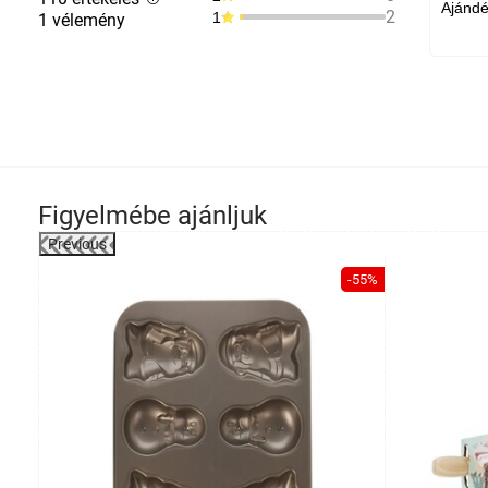
Ajánd
2
1
1 vélemény
Figyelmébe ajánljuk
Previous
-15%
-55%