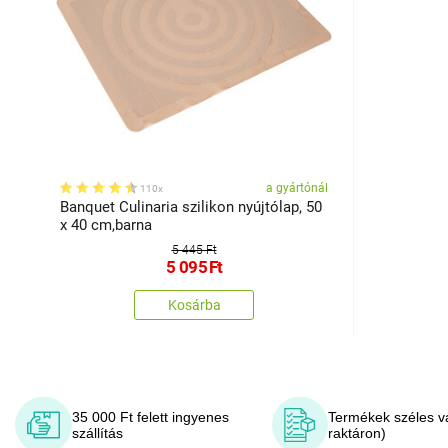
a gyártónál
110x
Banquet Culinaria szilikon nyújtólap, 50
x 40 cm,barna
5 445 Ft
5 095
Ft
Kosárba
35 000 Ft felett ingyenes
Termékek széles v
szállítás
raktáron)