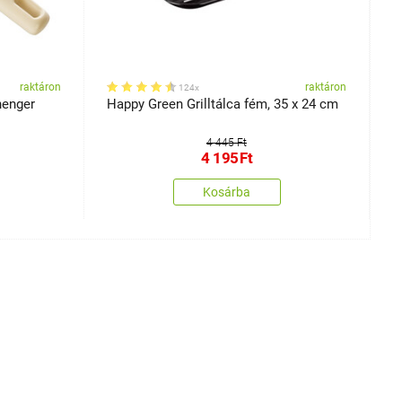
raktáron
raktáron
124x
henger
Happy Green Grilltálca fém, 35 x 24 cm
L
s
4 445 Ft
4 195
Ft
Kosárba