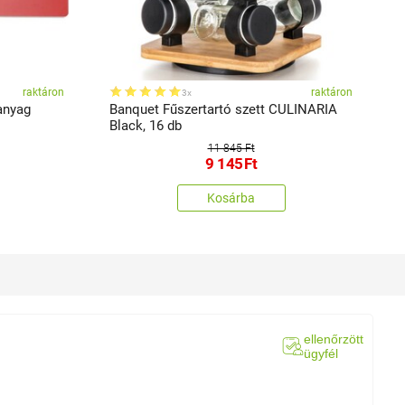
raktáron
raktáron
3x
anyag
Banquet Fűszertartó szett CULINARIA
B
Black, 16 db
11 845 Ft
9 145
Ft
Kosárba
ellenőrzött
ügyfél