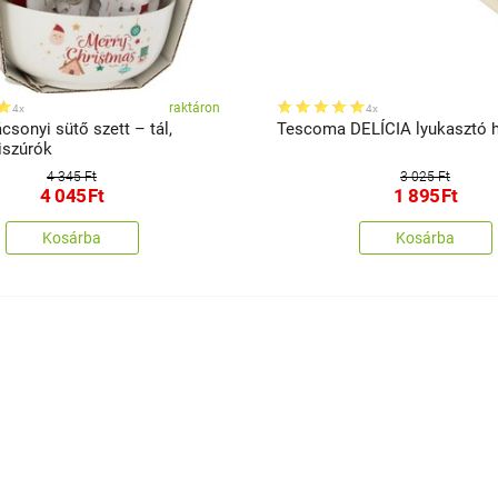
raktáron
4x
4x
csonyi sütő szett – tál,
Tescoma DELÍCIA lyukasztó 
iszúrók
4 345 Ft
3 025 Ft
4 045
Ft
1 895
Ft
Kosárba
Kosárba