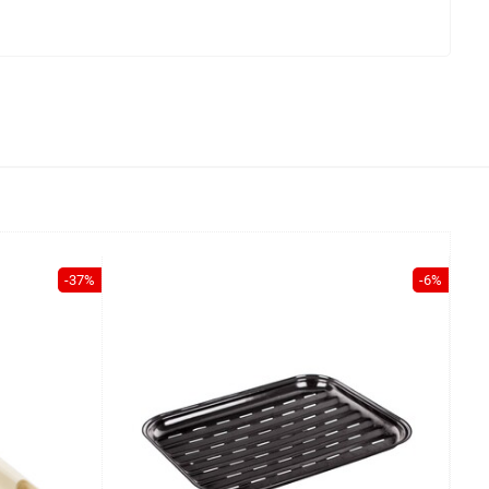
-37%
-6%