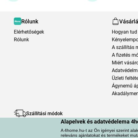
Rólunk
Vásárl
Elérhetőségek
Hogyan tud 
Rólunk
Kényelempo
A szállítás 
A fizetés m
Miért vásár
Adatvédelmi
Üzleti feltét
Ágynemű á
Akadályment
Szállítási módok
Alapelvek és adatvédelema 4h
A 4home.hu-t az Ön igényei szerint alak
releváns ajánlatokat és termékeket mut