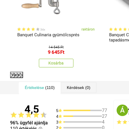
ál
raktáron
34x
Banquet Culinaria gyümölcsprés
Banquet C
tapadásmen
14 545 Ft
9 645
Ft
Kosárba
Next
Értékelése
(110)
Kérdések
(0)
4,5
Á
77
5
27
4
4
3
96% ügyfél ajánlja
0
2
110 értékelés