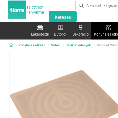
az otthon
kényelme
Lakástextil
Bútorok
Dekoráció
Konyha és étk
Konyha és étkező
Sütés
Szilikon edények
Banquet Culina