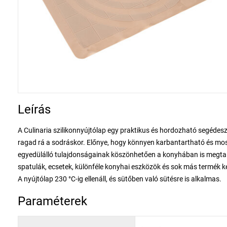
Leírás
A Culinaria szilikonnyújtólap egy praktikus és hordozható segédesz
ragad rá a sodráskor. Előnye, hogy könnyen karbantartható és m
egyedülálló tulajdonságainak köszönhetően a konyhában is megtalál
spatulák, ecsetek, különféle konyhai eszközök és sok más termék ké
A nyújtólap 230 °C-ig ellenáll, és sütőben való sütésre is alkalmas.
Paraméterek