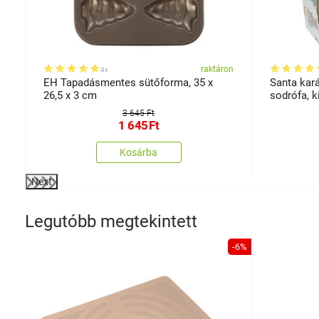
on
raktáron
4x
EH Tapadásmentes sütőforma, 35 x
Santa kará
x
26,5 x 3 cm
sodrófa, k
3 645 Ft
1 645
Ft
Kosárba
Next
Legutóbb megtekintett
-6%