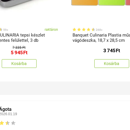
raktáron
59x
268x
ULINARIA tepsi készlet
Banquet Culinaria Plastia mű
tes felülettel, 3 db
vágódeszka, 18,7 x 28,5 cm
7 335 Ft
3 745
Ft
5 945
Ft
Kosárba
Kosárba
Ágota
2026.01.19