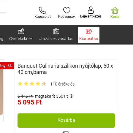
Bejelentkezés
Kapcsolat
Kedvencek
Kosár
ég
Gyerekeknek
Utazás és vásárlás
Kiárusítás
Banquet Culinaria szilikon nyújtólap, 50 x
ény -6%
40 cm,barna
110 értékelés
5 445 Ft
megtakarít 350 Ft
5 095 Ft
Kosárba