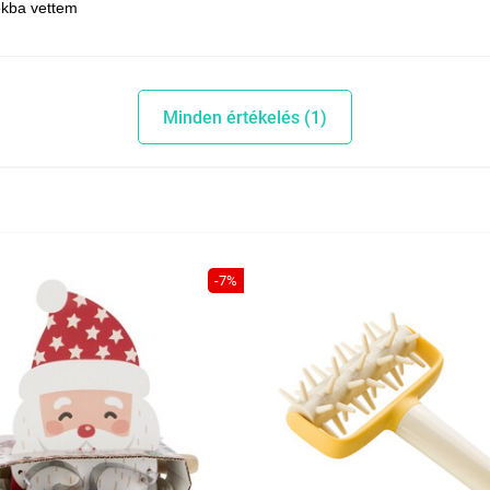
ékba vettem
Minden értékelés (1)
-7%