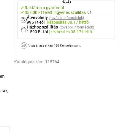
Raktáron a gyártónál
35 000 Ft felett ingyenes szállítás
Átvevőhely
(további információk)
995 Ft-tól
|
kézbesítés
08.17 hétfő
Házhoz szállítás
(további információk)
1 590 Ft-tól
|
kézbesítés
08.17 hétfő
A vásárlással kap
186 Kényelempont
Katalógusszám:
115764
nem
ófák,