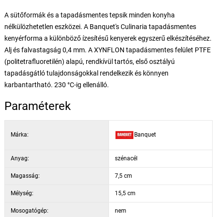
A sütőformák és a tapadásmentes tepsik minden konyha
nélkülözhetetlen eszközei. A Banquet's Culinaria tapadásmentes
kenyérforma a különböző ízesítésű kenyerek egyszerű elkészítéséhez.
Alj és falvastagság 0,4 mm. A XYNFLON tapadásmentes felület PTFE
(politetrafluoretilén) alapú, rendkívül tartós, első osztályú
tapadásgátló tulajdonságokkal rendelkezik és könnyen
karbantartható. 230 °C-ig ellenálló.
Paraméterek
Márka:
Banquet
Anyag:
szénacél
Magasság:
7,5 cm
Mélység:
15,5 cm
Mosogatógép:
nem