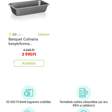
5,0
raktáron
4x
Banquet Culinaria
kenyérforma
tapadásmentes
4 245 Ft
felülettel, 30.5 x 15.5 x
3 995
Ft
7.5 cm
Kosárba
35 000 Ft felett ingyenes szállítás
Termékek széles választéka (az áru
99%-a raktáron)