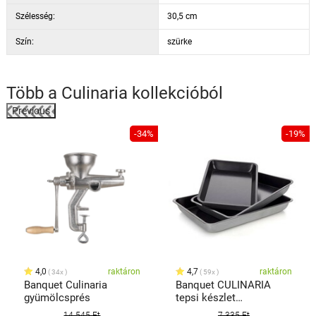
Szélesség:
30,5 cm
Szín:
szürke
Több a
Culinaria
kollekcióból
Previous
%
-34%
-19%
4,0
raktáron
4,7
raktáron
34x
59x
Banquet Culinaria
Banquet CULINARIA
gyümölcsprés
tepsi készlet
tapadásmentes
14 545 Ft
7 335 Ft