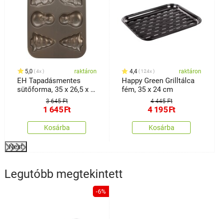
5,0
raktáron
4,4
raktáron
4x
124x
EH Tapadásmentes
Happy Green Grilltálca
sütőforma, 35 x 26,5 x 3
fém, 35 x 24 cm
cm
3 645 Ft
4 445 Ft
1 645
Ft
4 195
Ft
Kosárba
Kosárba
Next
Legutóbb megtekintett
-6%