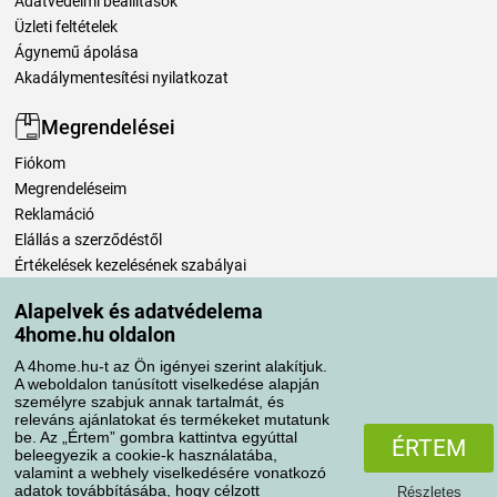
Adatvédelmi beállítások
Üzleti feltételek
Ágynemű ápolása
Akadálymentesítési nyilatkozat
Megrendelései
Fiókom
Megrendeléseim
Reklamáció
Elállás a szerződéstől
Értékelések kezelésének szabályai
Alapelvek és adatvédelema
Szállítási módok
4home.hu oldalon
A 4home.hu-t az Ön igényei szerint alakítjuk.
A weboldalon tanúsított viselkedése alapján
Fizetési módok
személyre szabjuk annak tartalmát, és
releváns ajánlatokat és termékeket mutatunk
be. Az „Értem” gombra kattintva egyúttal
ÉRTEM
beleegyezik a cookie-k használatába,
valamint a webhely viselkedésére vonatkozó
adatok továbbításába, hogy célzott
Részletes