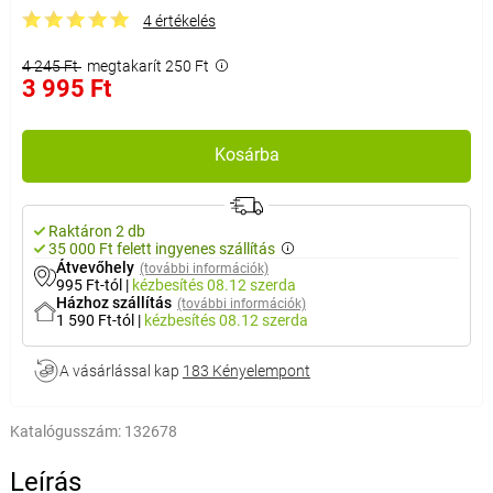
4 értékelés
4 245 Ft
megtakarít 250 Ft
3 995 Ft
Kosárba
Raktáron 2 db
35 000 Ft felett ingyenes szállítás
Átvevőhely
(további információk)
995 Ft-tól
|
kézbesítés
08.12 szerda
Házhoz szállítás
(további információk)
1 590 Ft-tól
|
kézbesítés
08.12 szerda
A vásárlással kap
183 Kényelempont
Katalógusszám:
132678
Leírás