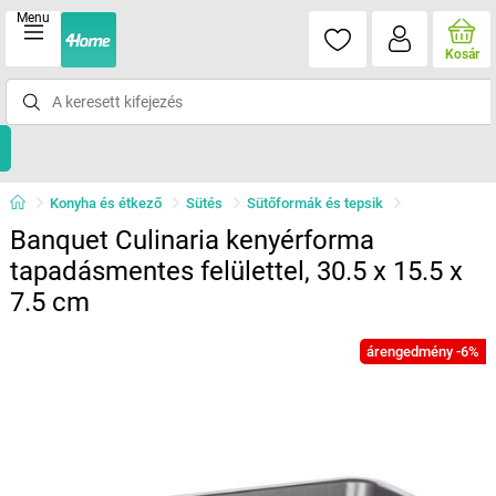
Menu
Kosár
Konyha és étkező
Sütés
Sütőformák és tepsik
Banquet Culinaria kenyérforma
tapadásmentes felülettel, 30.5 x 15.5 x
7.5 cm
árengedmény -6%