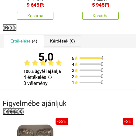
felülettel, 3 db
9 645
Ft
5 945
Ft
Kosárba
Kosárba
Next
Értékelése
(4)
Kérdések
(0)
5,0
4
5
0
4
0
3
100% ügyfél ajánlja
0
2
4 értékelés
0
1
0 vélemény
Figyelmébe ajánljuk
Previous
%
-55%
-6%