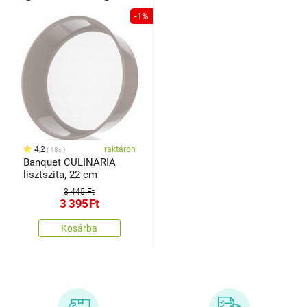
-1%
4,2
raktáron
18x
Banquet CULINARIA
lisztszita, 22 cm
3 445 Ft
3 395
Ft
Kosárba