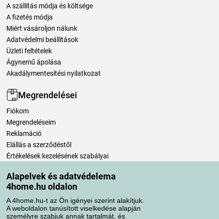
A szállítás módja és költsége
A fizetés módja
Miért vásároljon nálunk
Adatvédelmi beállítások
Üzleti feltételek
Ágynemű ápolása
Akadálymentesítési nyilatkozat
Megrendelései
Fiókom
Megrendeléseim
Reklamáció
Elállás a szerződéstől
Értékelések kezelésének szabályai
Alapelvek és adatvédelema
Szállítási módok
4home.hu oldalon
A 4home.hu-t az Ön igényei szerint alakítjuk.
A weboldalon tanúsított viselkedése alapján
Fizetési módok
személyre szabjuk annak tartalmát, és