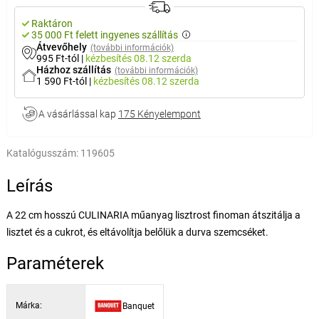
Raktáron
35 000 Ft felett ingyenes szállítás
Átvevőhely
(további információk)
995 Ft-tól
|
kézbesítés
08.12 szerda
Házhoz szállítás
(további információk)
1 590 Ft-tól
|
kézbesítés
08.12 szerda
A vásárlással kap
175 Kényelempont
Katalógusszám:
119605
Leírás
A 22 cm hosszú CULINARIA műanyag lisztrost finoman átszitálja a
lisztet és a cukrot, és eltávolítja belőlük a durva szemcséket.
Paraméterek
Márka:
Banquet