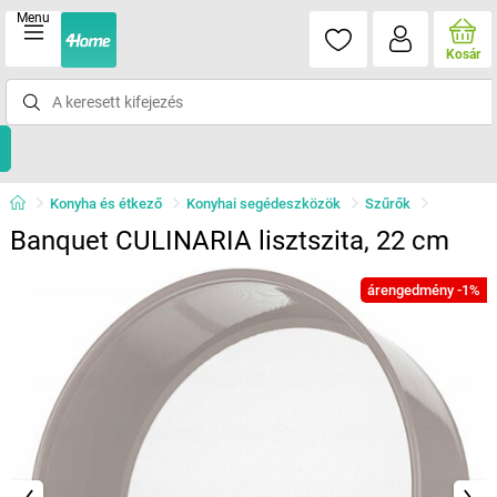
Menu
Kosár
Konyha és étkező
Konyhai segédeszközök
Szűrők
Banquet CULINARIA lisztszita, 22 cm
árengedmény -1%