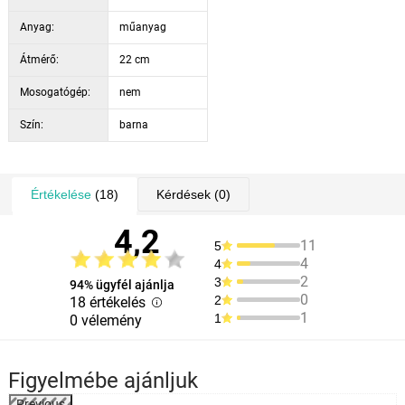
Anyag:
műanyag
Átmérő:
22 cm
Mosogatógép:
nem
Szín:
barna
Értékelése
(18)
Kérdések
(0)
4,2
11
5
4
4
2
3
94% ügyfél ajánlja
0
2
18 értékelés
1
1
0 vélemény
Figyelmébe ajánljuk
Previous