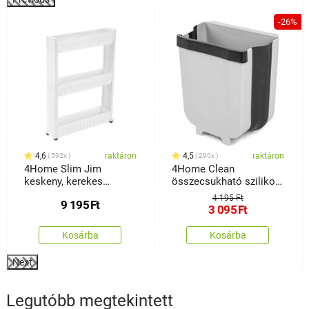
-26%
4,6
raktáron
4,5
raktáron
592x
290x
4Home Slim Jim
4Home Clean
keskeny, kerekes
összecsukható szilikon
tárolóállvány
szemeteskosár
4 195 Ft
9 195
Ft
3 095
Ft
Kosárba
Kosárba
Next
Legutóbb megtekintett