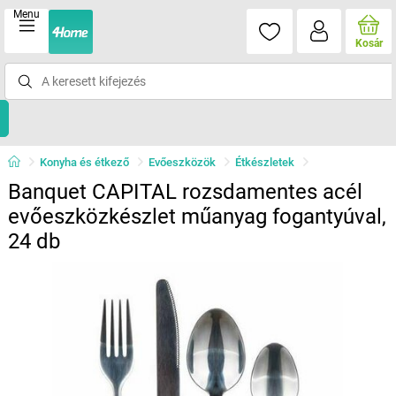
Menu
Kosár
Konyha és étkező
Evőeszközök
Étkészletek
Banquet CAPITAL rozsdamentes acél
evőeszközkészlet műanyag fogantyúval,
24 db