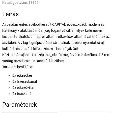
Katalógusszám:
133754
Leírás
A rozsdamentes acélból készült CAPITAL evőeszközök modern és
hatékony kialakítású műanyag fogantyúval, amelyek kellemesen
kézben tarthatók, ünnepi és alkalmi étkezések alkalmával kitűnnek az
asztalon. A világ legnépszerűbb városainak nevével nyomtatva új
kulináris és utazási felfedezésekre inspirálják Önt.
Kézi mosás ajánlott a szép megjelenés megőrzése érdekében. 1,8 mm
vastag rozsdamentes acélból készülnek.
Tartalom beállítása:
6x étkezőkés
6x leveseskanál
6x étkezővilla
6x teáskanál
Paraméterek