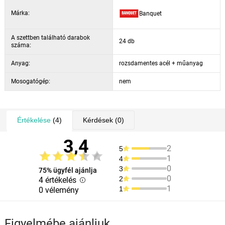
Márka:
Banquet
A szettben található darabok
24 db
száma:
Anyag:
rozsdamentes acél + műanyag
Mosogatógép:
nem
Értékelése
(4)
Kérdések
(0)
3,4
2
5
1
4
0
3
75% ügyfél ajánlja
0
2
4 értékelés
1
1
0 vélemény
Figyelmébe ajánljuk