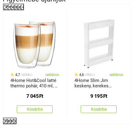
Previous
%
4,7
raktáron
4,6
raktáron
4258x
592x
4Home Hot&Cool latté
4Home Slim Jim
thermo pohár, 410 ml, 2
keskeny, kerekes
db
tárolóállvány
7 045
Ft
9 195
Ft
Kosárba
Kosárba
Next