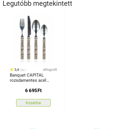
Legutóbb megtekintett
3,4
elfogyott
4x
Banquet CAPITAL
rozsdamentes acél
evőeszközkészlet
6 695
Ft
műanyag fogantyúval, 24
db
Kosárba