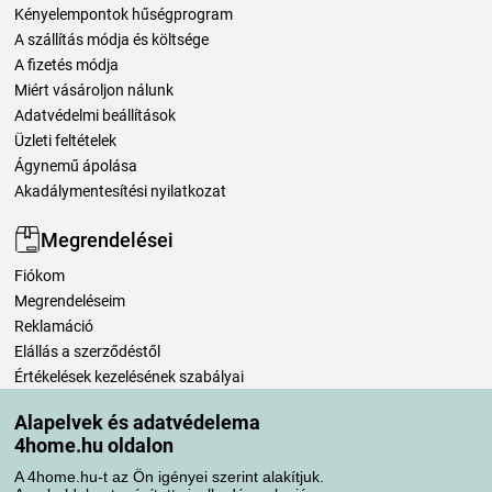
Kényelempontok hűségprogram
A szállítás módja és költsége
A fizetés módja
Miért vásároljon nálunk
Adatvédelmi beállítások
Üzleti feltételek
Ágynemű ápolása
Akadálymentesítési nyilatkozat
Megrendelései
Fiókom
Megrendeléseim
Reklamáció
Elállás a szerződéstől
Értékelések kezelésének szabályai
Alapelvek és adatvédelema
Szállítási módok
4home.hu oldalon
A 4home.hu-t az Ön igényei szerint alakítjuk.