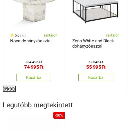
5,0
raktáron
raktáron
1x
Nova dohányzóasztal
Zenn White and Black
dohányzóasztal
134 495 Ft
71 545 Ft
74 995
Ft
55 995
Ft
Kosárba
Kosárba
Next
Legutóbb megtekintett
-30%