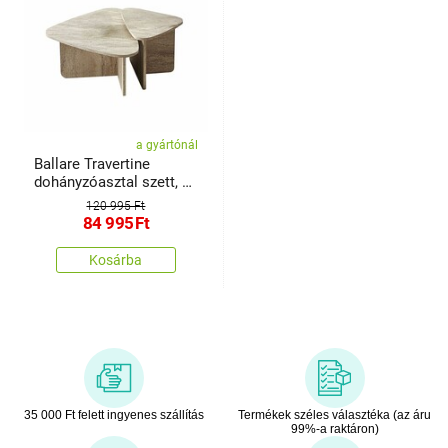
a gyártónál
Ballare Travertine
dohányzóasztal szett, 2
db
120 995 Ft
84 995
Ft
Kosárba
35 000 Ft felett ingyenes szállítás
Termékek széles választéka (az áru
99%-a raktáron)