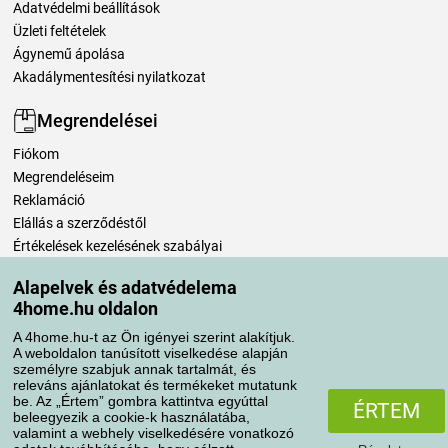
Adatvédelmi beállítások
Üzleti feltételek
Ágynemű ápolása
Akadálymentesítési nyilatkozat
Megrendelései
Fiókom
Megrendeléseim
Reklamáció
Elállás a szerződéstől
Értékelések kezelésének szabályai
Alapelvek és adatvédelema
Szállítási módok
4home.hu oldalon
A 4home.hu-t az Ön igényei szerint alakítjuk.
A weboldalon tanúsított viselkedése alapján
Fizetési módok
személyre szabjuk annak tartalmát, és
releváns ajánlatokat és termékeket mutatunk
be. Az „Értem” gombra kattintva egyúttal
ÉRTEM
beleegyezik a cookie-k használatába,
valamint a webhely viselkedésére vonatkozó