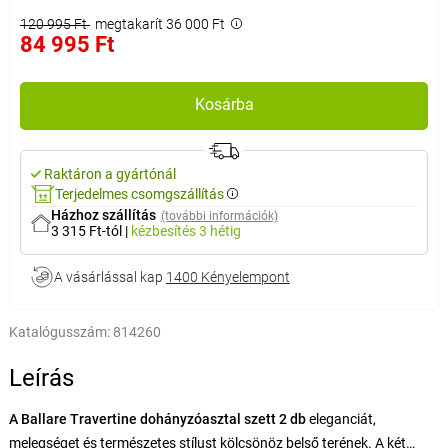
120 995 Ft
megtakarít 36 000 Ft
84 995 Ft
Kosárba
Raktáron a gyártónál
Terjedelmes csomgszállítás
Házhoz szállítás
(további információk)
3 315 Ft-tól
|
kézbesítés
3 hétig
A vásárlással kap
1400 Kényelempont
Katalógusszám:
814260
Leírás
A Ballare Travertine dohányzóasztal szett 2 db
eleganciát,
melegséget és természetes stílust kölcsönöz belső terének. A két