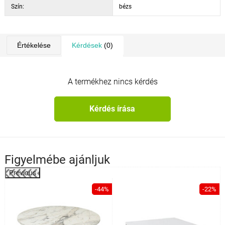
Szín:
bézs
Értékelése
Kérdések
(0)
A termékhez nincs kérdés
Kérdés írása
Figyelmébe ajánljuk
Previous
%
-44%
-22%