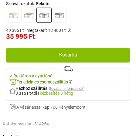
Színváltozatok:
Fekete
49 395 Ft
megtakarít 13 400 Ft
35 995 Ft
Kosárba
Raktáron a gyártónál
Terjedelmes csomgszállítás
Házhoz szállítás
(további információk)
3 315 Ft-tól
|
kézbesítés
3 hétig
A vásárlással kap
700 Kényelempont
Katalógusszám:
814254