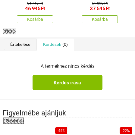
64 745 Ft
51 095 Ft
46 945
Ft
37 545
Ft
Kosárba
Kosárba
Next
Értékelése
Kérdések
(0)
A termékhez nincs kérdés
Kérdés írása
Figyelmébe ajánljuk
Previous
%
-44%
-22%