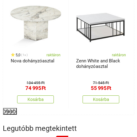
5,0
raktáron
raktáron
1x
Nova dohányzóasztal
Zenn White and Black
dohányzóasztal
134 495 Ft
71 545 Ft
74 995
Ft
55 995
Ft
Kosárba
Kosárba
Next
Legutóbb megtekintett