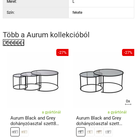
Méret:
L
Szín:
fekete
Több a
Aurum
kollekcióból
Previous
%
-27%
-27%
0x
a gyártónál
a gyártónál
Aurum Black and Grey
Aurum Black and Grey
dohányzóasztal szett80
dohányzóasztal szett
cm, 3 db
80cm, 2 db