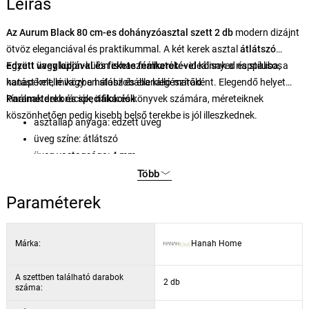
Leírás
Az Aurum Black 80 cm-es dohányzóasztal szett 2 db
modern dizájnt
ötvöz eleganciával és praktikummal. A két kerek asztal
átlátszó
edzett üveglapjával és
Együtt vagy külön-külön is használhatók – ideálisak a nappaliba, a
fekete fémkeretével
könnyed és stílusos
hatást kelt, miközben stabil és ellenálló marad.
kanapé mellé vagy a hálószobába kiegészítőként. Elegendő helyet
kínálnak dekorációk, italok és könyvek számára, méreteiknek
Paraméterek és specifikációk
köszönhetően pedig kisebb belső terekbe is jól illeszkednek.
asztallap anyaga: edzett üveg
üveg színe: átlátszó
üveg vastagsága: 4 mm
szerkezet anyaga: fém
Több
keret színe: fekete
Paraméterek
keret vastagsága: 1,5 mm
a nagy asztal méretei: 80 × 43 × 80 cm
a kis asztal méretei: 60 × 39 × 60 cm
Márka:
Hanah Home
darabszám a készletben: 2
A szettben található darabok
2 db
száma: