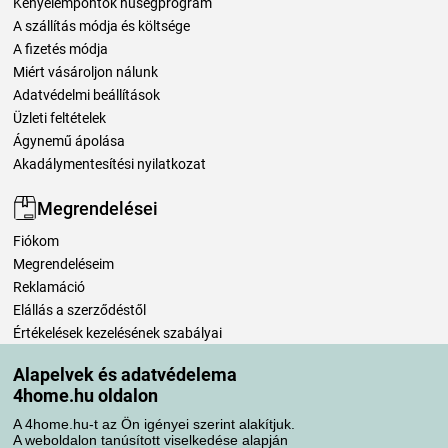
Kényelempontok hűségprogram
A szállítás módja és költsége
A fizetés módja
Miért vásároljon nálunk
Adatvédelmi beállítások
Üzleti feltételek
Ágynemű ápolása
Akadálymentesítési nyilatkozat
Megrendelései
Fiókom
Megrendeléseim
Reklamáció
Elállás a szerződéstől
Értékelések kezelésének szabályai
Alapelvek és adatvédelema
Szállítási módok
4home.hu oldalon
A 4home.hu-t az Ön igényei szerint alakítjuk.
A weboldalon tanúsított viselkedése alapján