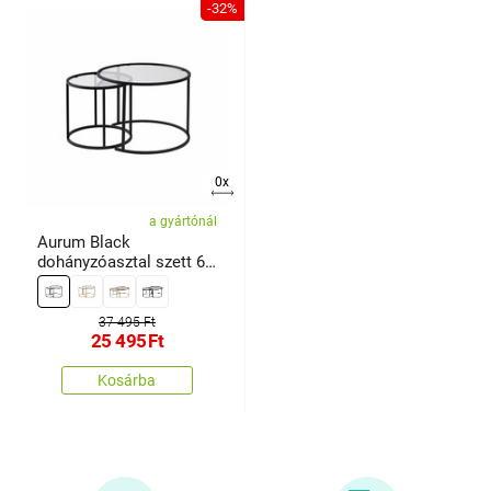
-32%
0x
a gyártónál
Aurum Black
dohányzóasztal szett 60
cm, 2 db
37 495 Ft
25 495
Ft
Kosárba