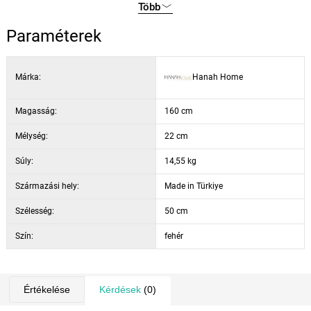
Mélység: 2,2 cm
Több
Időtálló megjelenése azt jelenti, hogy a következő években is
Telepítés: Falra szerelhető
gazdagítani fogja a teret, így értékes befektetésnek bizonyul az
Paraméterek
Szín: fehér
otthonában.
Márka:
Hanah Home
Magasság:
160 cm
Mélység:
22 cm
Súly:
14,55 kg
Származási hely:
Made in Türkiye
Szélesség:
50 cm
Szín:
fehér
Értékelése
Kérdések
(0)