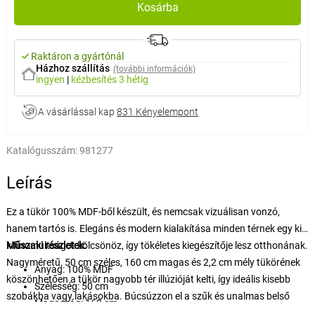
Kosárba
Raktáron a gyártónál
Házhoz szállítás
(további információk)
ingyen
|
kézbesítés
3 hétig
A vásárlással kap
831 Kényelempont
Katalógusszám:
981277
Leírás
Ez a tükör 100% MDF-ből készült, és nemcsak vizuálisan vonzó,
hanem tartós is. Elegáns és modern kialakítása minden térnek egy kis
kifinomultságot kölcsönöz, így tökéletes kiegészítője lesz otthonának.
Műszaki részletek:
Nagyméretű, 50 cm széles, 160 cm magas és 2,2 cm mély tükörének
Anyag: 100% MDF
köszönhetően a tükör nagyobb tér illúzióját kelti, így ideális kisebb
Szélesség: 50 cm
szobákba vagy lakásokba. Búcsúzzon el a szűk és unalmas belső
Magasság: 160 cm
terekből, és üdvözölje otthonában a nyitottság és a fény érzetét.