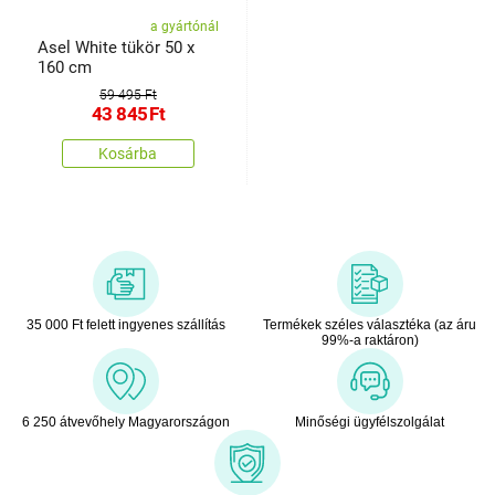
a gyártónál
Asel White tükör 50 x
160 cm
59 495 Ft
43 845
Ft
Kosárba
35 000 Ft felett ingyenes szállítás
Termékek széles választéka (az áru
99%-a raktáron)
6 250 átvevőhely Magyarországon
Minőségi ügyfélszolgálat