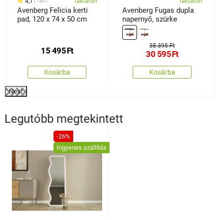
4,1
raktáron
raktáron
14x
Avenberg Felicia kerti
Avenberg Fugas dupla
pad, 120 x 74 x 50 cm
napernyő, szürke
38 395 Ft
15 495
Ft
30 595
Ft
Kosárba
Kosárba
Next
Legutóbb megtekintett
-26%
Ingyenes szállítás