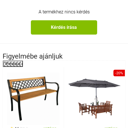
A termékhez nincs kérdés
Kérdés írása
Figyelmébe ajánljuk
Previous
%
-20%