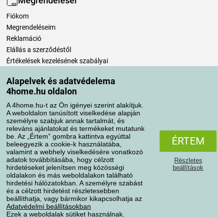
Megrendelései
Fiókom
Megrendeléseim
Reklamáció
Elállás a szerződéstől
Értékelések kezelésének szabályai
Alapelvek és adatvédelema
Szállítási módok
4home.hu oldalon
A 4home.hu-t az Ön igényei szerint alakítjuk.
A weboldalon tanúsított viselkedése alapján
Fizetési módok
személyre szabjuk annak tartalmát, és
releváns ajánlatokat és termékeket mutatunk
be. Az „Értem” gombra kattintva egyúttal
ÉRTEM
beleegyezik a cookie-k használatába,
valamint a webhely viselkedésére vonatkozó
adatok továbbításába, hogy célzott
Részletes
hirdetéseket jelenítsen meg közösségi
beállítások
oldalakon és más weboldalakon található
hirdetési hálózatokban. A személyre szabást
és a célzott hirdetést részletesebben
Adatvédelem
Süti szabályzat
beállíthatja, vagy bármikor kikapcsolhatja az
Adatvédelmi beállításokban
Ezek a weboldalak sütiket használnak.