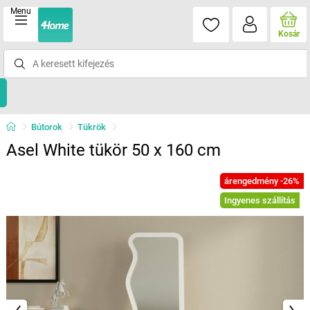
Menu
Kosár
Bútorok
Tükrök
Asel White tükör 50 x 160 cm
árengedmény -26%
Ingyenes szállítás