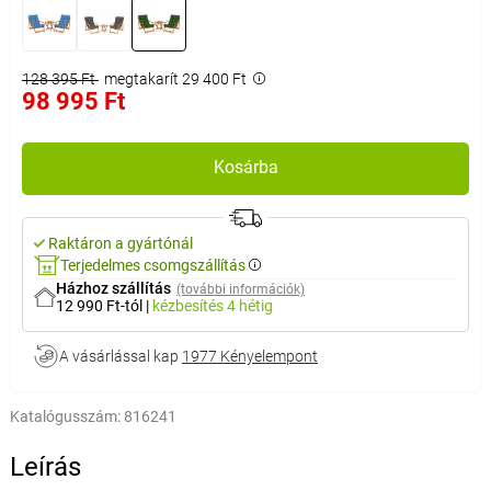
128 395 Ft
megtakarít 29 400 Ft
98 995 Ft
Kosárba
Raktáron a gyártónál
Terjedelmes csomgszállítás
Házhoz szállítás
(további információk)
12 990 Ft-tól
|
kézbesítés
4 hétig
A vásárlással kap
1977 Kényelempont
Katalógusszám:
816241
Leírás