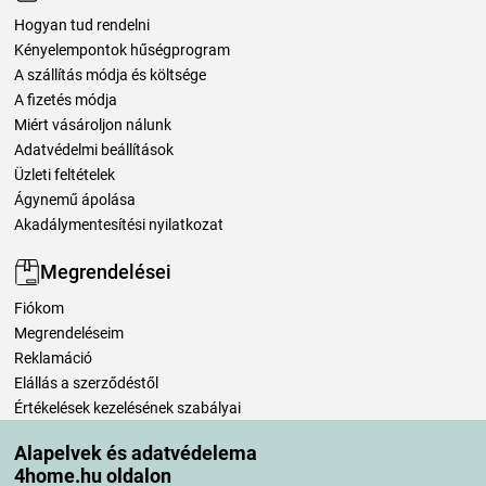
Hogyan tud rendelni
Kényelempontok hűségprogram
A szállítás módja és költsége
A fizetés módja
Miért vásároljon nálunk
Adatvédelmi beállítások
Üzleti feltételek
Ágynemű ápolása
Akadálymentesítési nyilatkozat
Megrendelései
Fiókom
Megrendeléseim
Reklamáció
Elállás a szerződéstől
Értékelések kezelésének szabályai
Alapelvek és adatvédelema
Szállítási módok
4home.hu oldalon