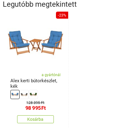
Legutóbb megtekintett
-23%
a gyártónál
Alex kerti bútorkészlet,
kék
128 395 Ft
98 995
Ft
Kosárba