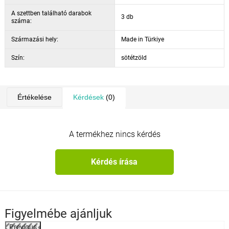
a szék teherbírása:
100 kg
A szettben található darabok
az asztal teherbírása:
60 kg
3 db
száma:
szín:
sötétzöld / természetes
Származási hely:
Made in Türkiye
Szín:
sötétzöld
Értékelése
Kérdések
(0)
A termékhez nincs kérdés
Kérdés írása
Figyelmébe ajánljuk
Previous