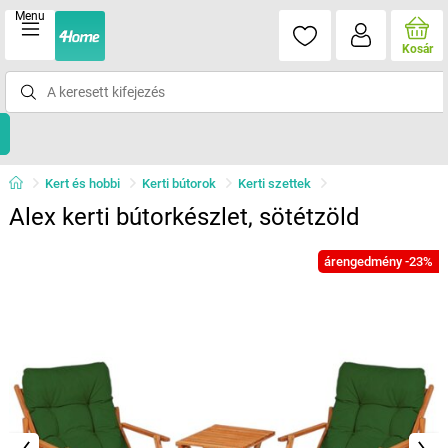
Menu
Kosár
Kert és hobbi
Kerti bútorok
Kerti szettek
Alex kerti bútorkészlet, sötétzöld
árengedmény -23%