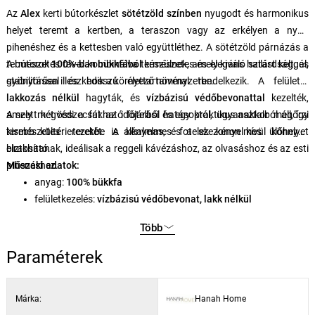
Az
Alex
kerti bútorkészlet
sötétzöld színben
nyugodt és harmonikus
helyet teremt a kertben, a teraszon vagy az erkélyen a nyári
pihenéshez és a kettesben való együttléthez. A sötétzöld párnázás a
természetes fával kombinálva természetes és elegáns hatást kelt, és
A bútorok
100%-ban bükkfából
készülnek, amely kiváló szilárdsággal,
gyönyörűen illeszkedik a környező növényzetbe.
stabilitással és hosszú élettartammal rendelkezik. A felületet
lakkozás nélkül
hagyták, és
vízbázisú védőbevonattal
kezelték,
amely megvédi a fát az időjárási hatásoktól, ugyanakkor megőrzi
A szett két összecsukható fotelből és egy praktikus asztalból áll, így
természetes erezetét. A kényelmes fotelek kényelmes ülőhelyet
kisebb kültéri terekbe is alkalmas, és a szezonon kívül könnyen
biztosítanak, ideálisak a reggeli kávézáshoz, az olvasáshoz és az esti
elrakható.
pihenéshez.
Műszaki adatok:
anyag:
100% bükkfa
felületkezelés:
vízbázisú védőbevonat, lakk nélkül
az asztal méretei:
40 × 40 × 40 cm
(szélesség × magasság ×
Több
mélység)
a szék méretei:
50 × 81 × 50 cm
(szélesség × magasság ×
Paraméterek
mélység)
a szék összecsukott állapotban:
150 cm
Márka:
Hanah Home
székek száma:
2 db