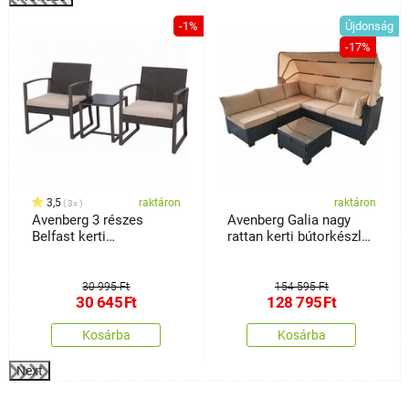
%
-1%
Újdonság
-17%
3,5
raktáron
raktáron
3x
Avenberg 3 részes
Avenberg Galia nagy
Belfast kerti
rattan kerti bútorkészlet,
bútorkészlet
fekete/bézs
30 995 Ft
154 595 Ft
30 645
Ft
128 795
Ft
Kosárba
Kosárba
Next