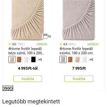
3x
4,6
raktáron
4,4
raktáron
159x
309x
4Home frottír lepedő
4Home frottír lepedő
bézs színű, 100 x 200
szürke, 180 x 200 cm
cm
+6
+6
4 995
Ft
-tól
7 995
Ft
Kosárba
Kosárba
Next
Legutóbb megtekintett