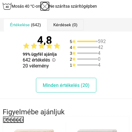
Mosás 40 °C-on
Ne szárítsa szárítógépben
Értékelése
(642)
Kérdések
(0)
4,8
592
5
42
4
4
3
99% ügyfél ajánlja
0
2
642 értékelés
4
1
20 vélemény
Minden értékelés (20)
Figyelmébe ajánljuk
Previous
%