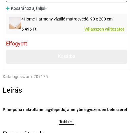
Kosarához ajánljuk
4Home Harmony vízálló matracvédő, 90 x 200 cm
5 495 Ft
Válasszon változatot
Elfogyott
Kosárba
Katalógusszám:
207175
Leírás
Pihe-puha mikroflanel ágylepedő, amelybe egyszerűen beleszeret.
A lágy és puha anyag felmelegíti Önt a hideg éjszakákon és ágyát a
Több
pihenés legkényelmesebb oázisává varázsolja. A mikroflanel lepedő
legnagyobb előnye az egyszerű karbantartás - az anyag gyorsan