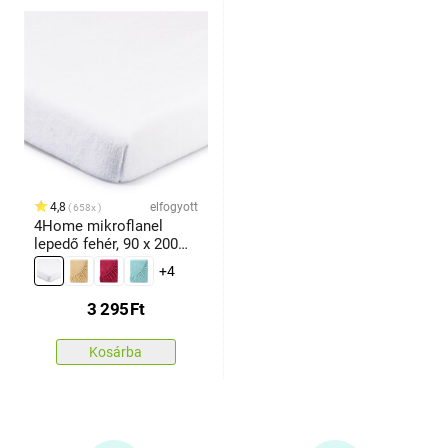
4,8
elfogyott
658x
4Home mikroflanel
lepedő fehér, 90 x 200
cm
+4
3 295
Ft
Kosárba