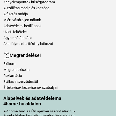
Kényelempontok hűségprogram
A szállítás módja és költsége
A fizetés módja
Miért vásároljon nálunk
Adatvédelmi beállítások
Üzleti feltételek
Ágynemű ápolása
Akadálymentesítési nyilatkozat
Megrendelései
Fiókom
Megrendeléseim
Reklamáció
Elállás a szerződéstől
Értékelések kezelésének szabályai
Alapelvek és adatvédelema
Szállítási módok
4home.hu oldalon
A 4home.hu-t az Ön igényei szerint alakítjuk.
A weboldalon tanúsított viselkedése alapján