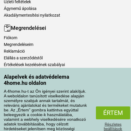
Üzleti feltételek
Ágynemű ápolása
Akadálymentesítési nyilatkozat
Megrendelései
Fiókom
Megrendeléseim
Reklamáció
Elállás a szerződéstől
Értékelések kezelésének szabályai
Alapelvek és adatvédelema
Szállítási módok
4home.hu oldalon
A 4home.hu-t az Ön igényei szerint alakítjuk.
A weboldalon tanúsított viselkedése alapján
Fizetési módok
személyre szabjuk annak tartalmát, és
releváns ajánlatokat és termékeket mutatunk
be. Az „Értem” gombra kattintva egyúttal
ÉRTEM
beleegyezik a cookie-k használatába,
valamint a webhely viselkedésére vonatkozó
adatok továbbításába, hogy célzott
Részletes
hirdetéseket jelenítsen meg közösségi
beállítások