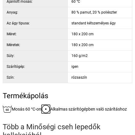
Ajánlott mosás:
60 °C
Anyag:
80 % pamut, 20 % poliészter
Az ágy tipusa:
standard kétszemélyes ágy
Méret:
180 x 200 cm
Méretek:
180 x 200 cm
Súly:
160 g/m2
Szárítógép:
igen
Szín:
rózsaszín
Termékápolás
Mosás 60 °C-on
Alkalmas szárítógépben való szárításhoz
Több a
Minőségi cseh lepedők