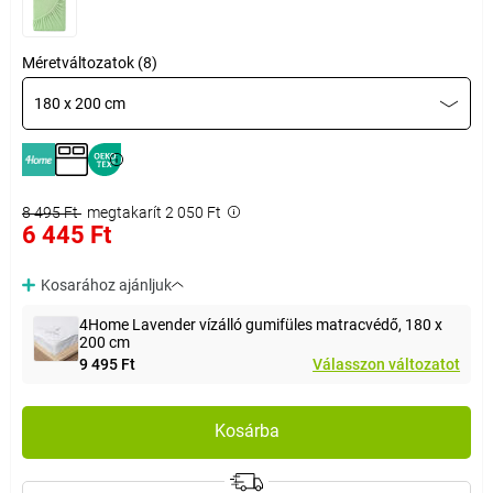
Méretváltozatok (8)
180 x 200 cm
8 495 Ft
megtakarít 2 050 Ft
6 445 Ft
Kosarához ajánljuk
4Home Lavender vízálló gumifüles matracvédő, 180 x
200 cm
9 495 Ft
Válasszon változatot
Kosárba