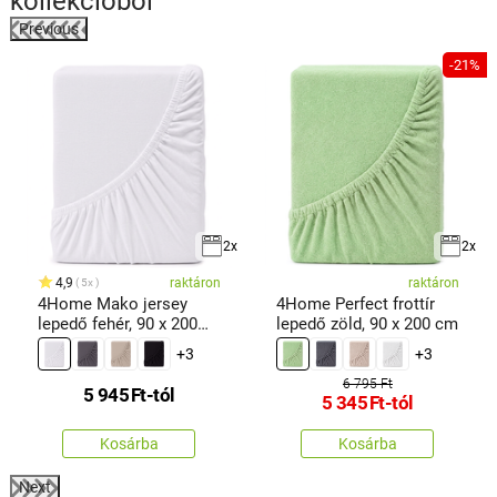
kollekcióból
Previous
-21%
2x
2x
4,9
raktáron
raktáron
5x
4Home Mako jersey
4Home Perfect frottír
lepedő fehér, 90 x 200
lepedő zöld, 90 x 200 cm
cm
+3
+3
6 795 Ft
5 945
Ft
-tól
5 345
Ft
-tól
Kosárba
Kosárba
Next