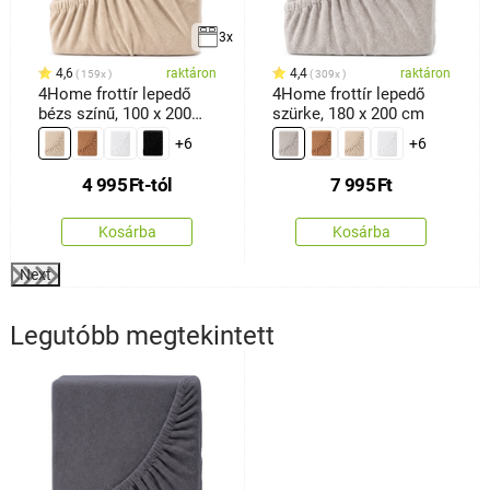
3x
4,6
raktáron
4,4
raktáron
159x
309x
4Home frottír lepedő
4Home frottír lepedő
bézs színű, 100 x 200
szürke, 180 x 200 cm
cm
+6
+6
4 995
Ft
-tól
7 995
Ft
Kosárba
Kosárba
Next
Legutóbb megtekintett