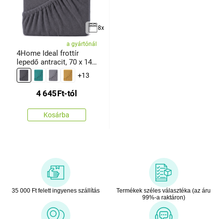
8x
a gyártónál
4Home Ideal frottír
lepedő antracit, 70 x 140
cm
+13
4 645
Ft
-tól
Kosárba
35 000 Ft felett ingyenes szállítás
Termékek széles választéka (az áru
99%-a raktáron)