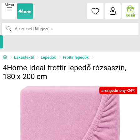
Menu
Kosár
Lakástextil
Lepedők
Frottír lepedők
4Home Ideal frottír lepedő rózsaszín,
180 x 200 cm
árengedmény -24%