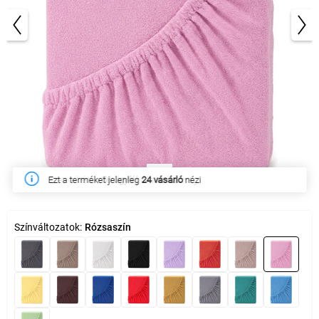
1/3
Ezen a héten
56 ügyfél
vásárolta meg
Színváltozatok:
Rózsaszín