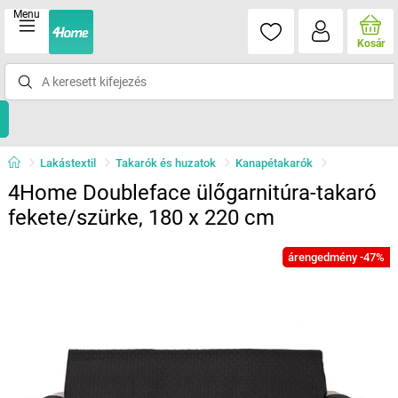
Menu
Kosár
Lakástextil
Takarók és huzatok
Kanapétakarók
4Home Doubleface ülőgarnitúra-takaró
fekete/szürke, 180 x 220 cm
árengedmény -47%