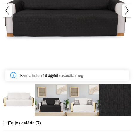
1/7
Ezen a héten
13 ügyfél
vásárolta meg
Teljes galéria (7)