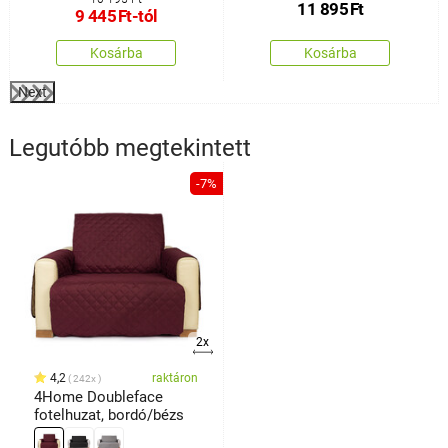
11 895
Ft
9 445
Ft
-tól
Kosárba
Kosárba
Next
Legutóbb megtekintett
-7%
2x
4,2
raktáron
242x
4Home Doubleface
fotelhuzat, bordó/bézs