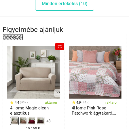
Minden értékelés (10)
Figyelmébe ajánljuk
Previous
%
-7%
2x
4,4
raktáron
4,9
raktáron
93x
62x
4Home Magic clean
4Home Pink Rose
elasztikus
Patchwork ágytakaró,
220 x 240 cm
+3
10 195 Ft