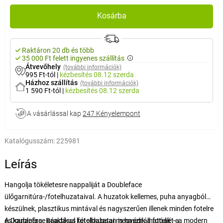
Kosárba
Raktáron 20 db és több
35 000 Ft felett ingyenes szállítás
Átvevőhely
(további információk)
995 Ft-tól
|
kézbesítés
08.12 szerda
Házhoz szállítás
(további információk)
1 590 Ft-tól
|
kézbesítés
08.12 szerda
A vásárlással kap
247 Kényelempont
Katalógusszám:
225981
Leírás
Hangolja tökéletesre nappaliját a Doubleface
ülőgarnitúra-/fotelhuzataival. A huzatok kellemes, puha anyagból
készülnek, plasztikus mintával és nagyszerűen illenek minden fotelre
és kanapéra. Ráadásul kétoldalasan is használhatóak – a modern
A Doubleface praktikus fotelhuzatai megvédik a foteljét a