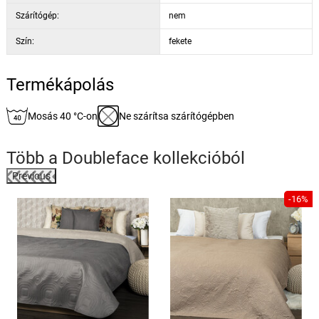
Szárítógép:
nem
Szín:
fekete
Termékápolás
Mosás 40 °C-on
Ne szárítsa szárítógépben
Több a
Doubleface
kollekcióból
Previous
-16%