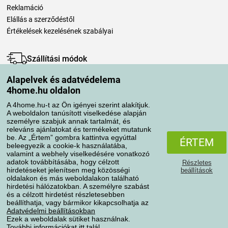
Reklamáció
Elállás a szerződéstől
Értékelések kezelésének szabályai
Szállítási módok
Alapelvek és adatvédelema
4home.hu oldalon
Fizetési módok
A 4home.hu-t az Ön igényei szerint alakítjuk.
A weboldalon tanúsított viselkedése alapján
személyre szabjuk annak tartalmát, és
releváns ajánlatokat és termékeket mutatunk
be. Az „Értem” gombra kattintva egyúttal
ÉRTEM
beleegyezik a cookie-k használatába,
valamint a webhely viselkedésére vonatkozó
adatok továbbításába, hogy célzott
Részletes
hirdetéseket jelenítsen meg közösségi
beállítások
Adatvédelem
Süti szabályzat
oldalakon és más weboldalakon található
hirdetési hálózatokban. A személyre szabást
és a célzott hirdetést részletesebben
beállíthatja, vagy bármikor kikapcsolhatja az
Minden jog fenntartva © 2004-2026 4home, a.s.
Adatvédelmi beállításokban
Ezek a weboldalak sütiket használnak.
További információkat
itt
talál.