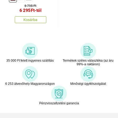
6 795 Ft
6 295
Ft
-tól
Kosárba
35 000 Ft felett ingyenes szállítás
Termékek széles választéka (az áru
99%-a raktáron)
6 253 átvevőhely Magyarországon
Minőségi ügyfélszolgálat
Pénzvisszafizetési garancia