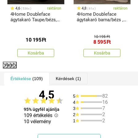
4,6
raktáron
4,8
raktáron
536x
61x
4Home Doubleface
4Home Doubleface
ágytakaró Taupe/bézs,
ágytakaró barna/bézs ,
220 x 240 cm, 2x 40 x 40
220 x 240 cm
cm
10 195 Ft
10 195
Ft
8 595
Ft
Kosárba
Kosárba
Next
Értékelése
(109)
Kérdések
(1)
4,5
82
5
16
4
7
3
95% ügyfél ajánlja
2
2
109 értékelés
2
1
10 vélemény