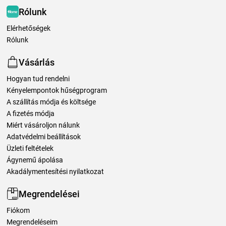
Rólunk
Elérhetőségek
Rólunk
Vásárlás
Hogyan tud rendelni
Kényelempontok hűségprogram
A szállítás módja és költsége
A fizetés módja
Miért vásároljon nálunk
Adatvédelmi beállítások
Üzleti feltételek
Ágynemű ápolása
Akadálymentesítési nyilatkozat
Megrendelései
Fiókom
Megrendeléseim