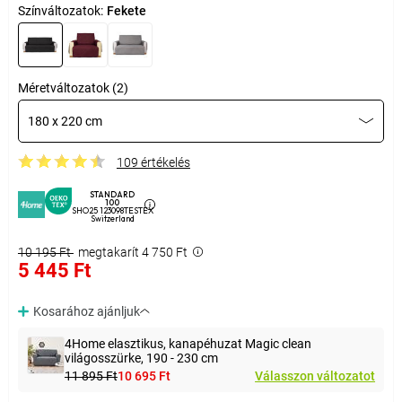
Színváltozatok:
Fekete
Méretváltozatok (2)
180 x 220 cm
109 értékelés
STANDARD
100
SHO25 123098TESTEX
Switzerland
10 195 Ft
megtakarít 4 750 Ft
5 445 Ft
Kosarához ajánljuk
4Home elasztikus, kanapéhuzat Magic clean
világosszürke, 190 - 230 cm
11 895 Ft
10 695 Ft
Válasszon változatot