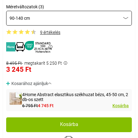
Méretváltozatok (3)
90-140 cm
9 értékelés
STANDARD
100
23.HCN.68714
Hohenstein
8 495 Ft
megtakarít 5 250 Ft
3 245 Ft
Kosarához ajánljuk
4Home Abstract elasztikus székhuzat bézs, 45-50 cm, 2
db-os szett
6 795 Ft
4 745 Ft
Kosárba
Kosárba