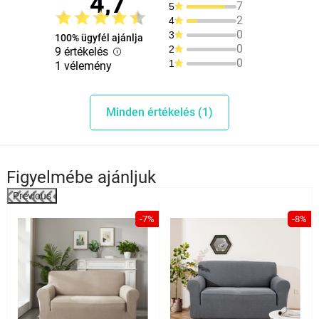
4,7
7
5
2
4
0
3
100% ügyfél ajánlja
0
2
9 értékelés
0
1
1 vélemény
Minden értékelés (1)
Figyelmébe ajánljuk
Previous
%
-7%
-8%