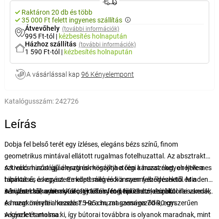
Raktáron 20 db és több
35 000 Ft felett ingyenes szállítás
Átvevőhely
(további információk)
995 Ft-tól
|
kézbesítés
holnapután
Házhoz szállítás
(további információk)
1 590 Ft-tól
|
kézbesítés
holnapután
A vásárlással kap
96 Kényelempont
Katalógusszám:
242726
Leírás
Dobja fel belső terét egy ízléses, elegáns bézs színű, finom
geometrikus mintával ellátott rugalmas fotelhuzattal. Az absztrakt
sztreccs huzat újjáéleszti és megújítja a régi karosszéket, elrejtve a
A kiváló minőségű anyagnak köszönhetően a huzat nagyon kellemes
hibákat és a kopást. Emellett megvédi a szennyeződésektől és a
tapintású, és egyszerre kopásálló és könnyen felhelyezhető. Minden
sérülésektől, amit akkor is értékelni fog, ha vadonatúj bútorai vannak.
irányban könnyen nyúlik, így könnyen beállítható, remekül illeszkedik,
A huzat csak a bemutatott karfás fotel típushoz készült.
és megkönnyíti a kezelést. Ha a huzat szennyeződik, egyszerűen
A huzat méretei: hossza 75-95 cm, magassága 70-90 cm.
vegye le és mossa ki, így bútorai továbbra is olyanok maradnak, mint
A készlet tartalma: