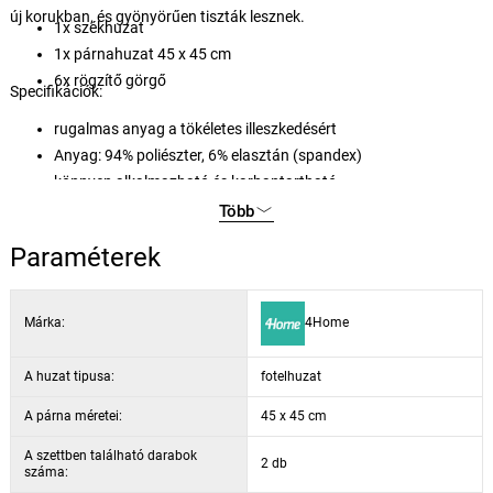
új korukban, és gyönyörűen tiszták lesznek.
1x székhuzat
1x párnahuzat 45 x 45 cm
6x rögzítő görgő
Specifikációk:
rugalmas anyag a tökéletes illeszkedésért
Anyag: 94% poliészter, 6% elasztán (spandex)
könnyen alkalmazható és karbantartható
max. 30 °C-on mosógépben mosható, nem szárítható
Több
szárítógépben, nem vasalható
Paraméterek
Márka:
4Home
A huzat tipusa:
fotelhuzat
A párna méretei:
45 x 45 cm
A szettben található darabok
2 db
száma: