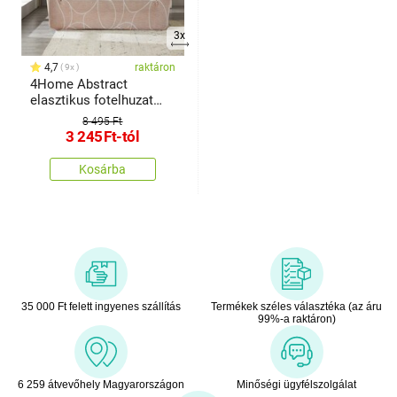
3x
4,7
raktáron
9x
4Home Abstract
elasztikus fotelhuzat
bézs
8 495 Ft
3 245
Ft
-tól
Kosárba
35 000 Ft felett ingyenes szállítás
Termékek széles választéka (az áru
99%-a raktáron)
6 259 átvevőhely Magyarországon
Minőségi ügyfélszolgálat