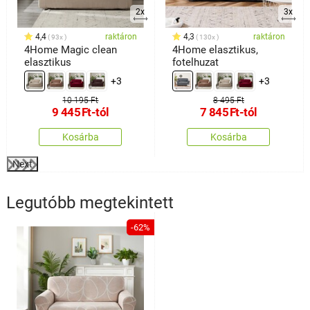
2x
3x
4,4
raktáron
4,3
raktáron
93x
130x
4Home Magic clean
4Home elasztikus,
elasztikus
fotelhuzat
+3
+3
10 195 Ft
8 495 Ft
9 445
Ft
-tól
7 845
Ft
-tól
Kosárba
Kosárba
Next
Legutóbb megtekintett
-62%