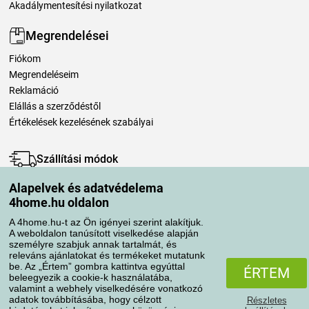
Akadálymentesítési nyilatkozat
Megrendelései
Fiókom
Megrendeléseim
Reklamáció
Elállás a szerződéstől
Értékelések kezelésének szabályai
Szállítási módok
Alapelvek és adatvédelema
4home.hu oldalon
Fizetési módok
A 4home.hu-t az Ön igényei szerint alakítjuk.
A weboldalon tanúsított viselkedése alapján
személyre szabjuk annak tartalmát, és
releváns ajánlatokat és termékeket mutatunk
be. Az „Értem” gombra kattintva egyúttal
ÉRTEM
beleegyezik a cookie-k használatába,
valamint a webhely viselkedésére vonatkozó
adatok továbbításába, hogy célzott
Részletes