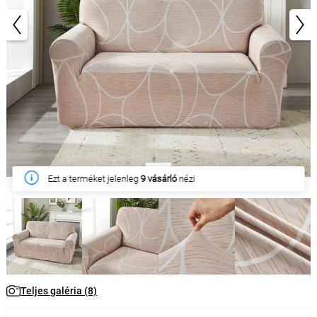
1/8
Ezen a héten
11 ügyfél
vásárolta meg
Teljes galéria (8)