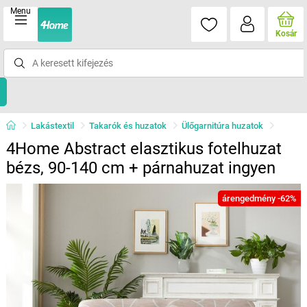
Menu
Kosár
Lakástextil
Takarók és huzatok
Ülőgarnitúra huzatok
4Home Abstract elasztikus fotelhuzat
bézs, 90-140 cm + párnahuzat ingyen
árengedmény -62%