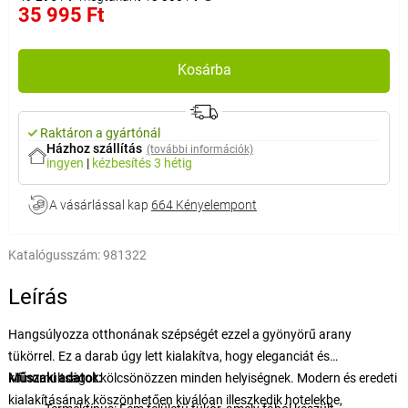
35 995 Ft
Kosárba
Raktáron a gyártónál
Házhoz szállítás
(további információk)
ingyen
|
kézbesítés
3 hétig
A vásárlással kap
664 Kényelempont
Katalógusszám:
981322
Leírás
Hangsúlyozza otthonának szépségét ezzel a gyönyörű arany
tükörrel. Ez a darab úgy lett kialakítva, hogy eleganciát és
kifinomultságot kölcsönözzen minden helyiségnek. Modern és eredeti
Műszaki adatok:
kialakításának köszönhetően kiválóan illeszkedik hotelekbe,