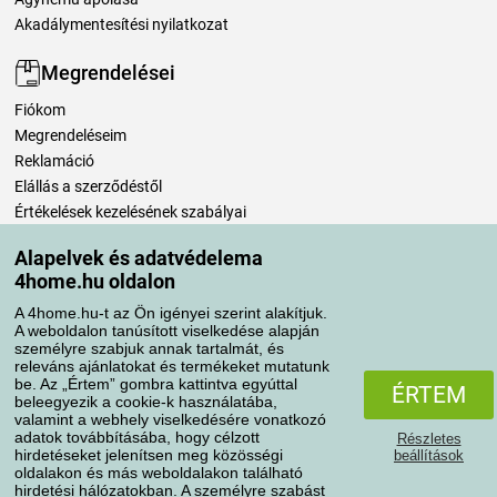
Akadálymentesítési nyilatkozat
Megrendelései
Fiókom
Megrendeléseim
Reklamáció
Elállás a szerződéstől
Értékelések kezelésének szabályai
Alapelvek és adatvédelema
Szállítási módok
4home.hu oldalon
A 4home.hu-t az Ön igényei szerint alakítjuk.
A weboldalon tanúsított viselkedése alapján
Fizetési módok
személyre szabjuk annak tartalmát, és
releváns ajánlatokat és termékeket mutatunk
be. Az „Értem” gombra kattintva egyúttal
ÉRTEM
beleegyezik a cookie-k használatába,
valamint a webhely viselkedésére vonatkozó
adatok továbbításába, hogy célzott
Részletes
hirdetéseket jelenítsen meg közösségi
beállítások
oldalakon és más weboldalakon található
hirdetési hálózatokban. A személyre szabást