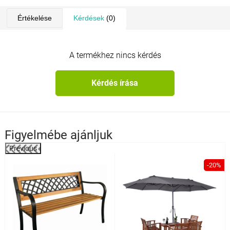
Értékelése
Kérdések
(0)
A termékhez nincs kérdés
Kérdés írása
Figyelmébe ajánljuk
Previous
%
-20%