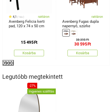
4,1
raktáron
raktáron
14x
Avenberg Felicia kerti
Avenberg Fugas dupla
pad, 120 x 74 x 50 cm
napernyő, szürke
38 395 Ft
15 495
Ft
30 595
Ft
Kosárba
Kosárba
Next
Legutóbb megtekintett
-27%
Ingyenes szállítás