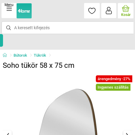
Menu
Kosár
Bútorok
Tükrök
Soho tükör 58 x 75 cm
árengedmény -27%
Ingyenes szállítás