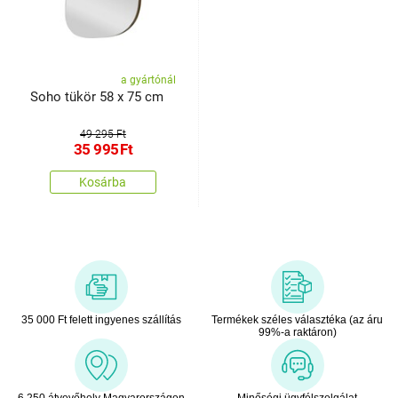
a gyártónál
Soho tükör 58 x 75 cm
49 295 Ft
35 995
Ft
Kosárba
35 000 Ft felett ingyenes szállítás
Termékek széles választéka (az áru
99%-a raktáron)
6 250 átvevőhely Magyarországon
Minőségi ügyfélszolgálat