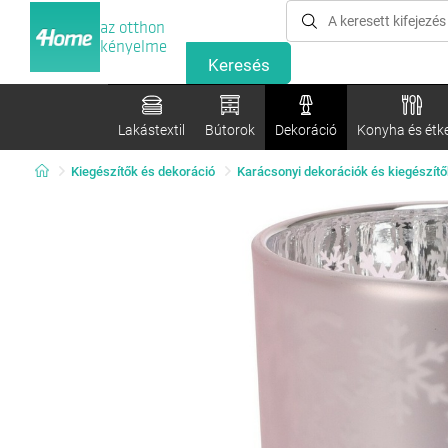
az otthon
kényelme
Lakástextil
Bútorok
Dekoráció
Konyha és étk
Kiegészítők és dekoráció
Karácsonyi dekorációk és kiegészítő