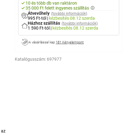
10 és több db van raktáron
35 000 Ft felett ingyenes szállítás
Átvevőhely
(további információk)
995 Ft-tól
|
kézbesítés
08.12 szerda
Házhoz szállítás
(további információk)
1 590 Ft-tól
|
kézbesítés
08.12 szerda
A vásárlással kap
181 Kényelempont
Katalógusszám:
697977
 az