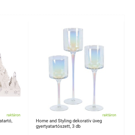
raktáron
raktáron
atartó,
Home and Styling dekoratív üveg
E
gyertyatartószett, 3 db
x