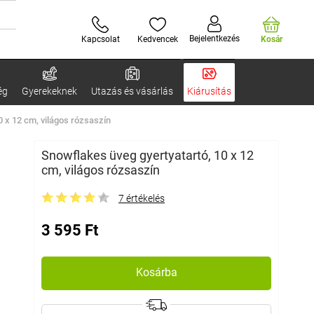
Bejelentkezés
Kapcsolat
Kedvencek
Kosár
ég
Gyerekeknek
Utazás és vásárlás
Kiárusítás
0 x 12 cm, világos rózsaszín
Snowflakes üveg gyertyatartó, 10 x 12
cm, világos rózsaszín
7 értékelés
3 595 Ft
Kosárba