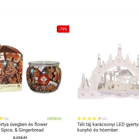
-79%
raktáron
18x
62x
rtya üvegben és flower
Téli táj karácsonyi LED gyerty
 Spice, & Gingerbread
kunyhó és hóember
5 295 Ft