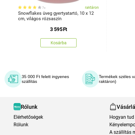
raktáron
7x
Snowflakes üveg gyertyatartó, 10 x 12
cm, világos rózsaszín
3 595
Ft
Kosárba
35 000 Ft felett ingyenes
Termékek széles v
szállítás
raktáron)
Rólunk
Vásárl
Elérhetőségek
Hogyan tud 
Rólunk
Kényelempo
A szállítás 