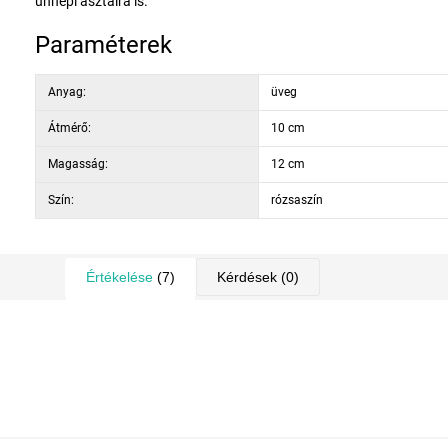
ünnepi asztalra is.
Paraméterek
Anyag:
üveg
Átmérő:
10 cm
Magasság:
12 cm
Szín:
rózsaszín
Értékelése
(7)
Kérdések
(0)