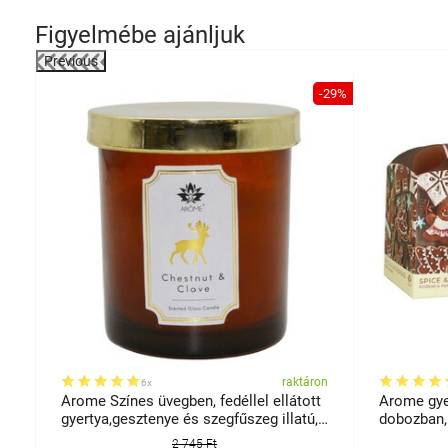
Figyelmébe ajánljuk
Previous
-29%
on
raktáron
6x
Arome Színes üvegben, fedéllel ellátott
Arome gye
gyertya,gesztenye és szegfűszeg illatú,
dobozban,
125 g
2 745 Ft