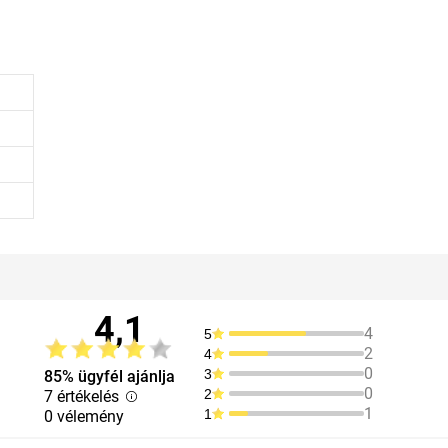
4,1
4
5
2
4
0
3
85% ügyfél ajánlja
0
2
7 értékelés
1
1
0 vélemény