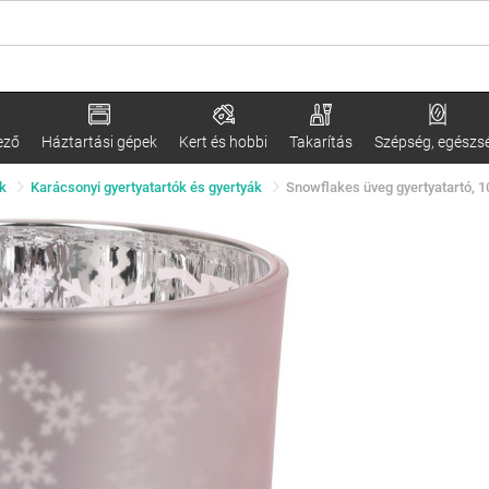
ező
Háztartási gépek
Kert és hobbi
Takarítás
Szépség, egészs
k
Karácsonyi gyertyatartók és gyertyák
Snowflakes üveg gyertyatartó, 1