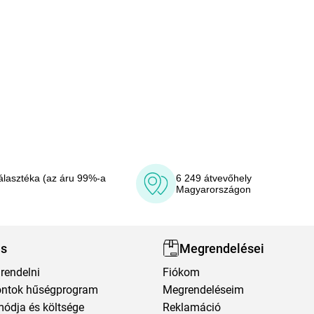
álasztéka (az áru 99%-a
6 249 átvevőhely
Magyarországon
ás
Megrendelései
rendelni
Fiókom
ntok hűségprogram
Megrendeléseim
módja és költsége
Reklamáció