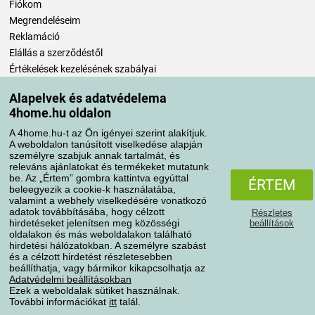
Fiókom
Megrendeléseim
Reklamáció
Elállás a szerződéstől
Értékelések kezelésének szabályai
Alapelvek és adatvédelema
Szállítási módok
4home.hu oldalon
A 4home.hu-t az Ön igényei szerint alakítjuk.
A weboldalon tanúsított viselkedése alapján
Fizetési módok
személyre szabjuk annak tartalmát, és
releváns ajánlatokat és termékeket mutatunk
be. Az „Értem” gombra kattintva egyúttal
ÉRTEM
beleegyezik a cookie-k használatába,
valamint a webhely viselkedésére vonatkozó
adatok továbbításába, hogy célzott
Részletes
hirdetéseket jelenítsen meg közösségi
beállítások
oldalakon és más weboldalakon található
hirdetési hálózatokban. A személyre szabást
és a célzott hirdetést részletesebben
Adatvédelem
Süti szabályzat
beállíthatja, vagy bármikor kikapcsolhatja az
Adatvédelmi beállításokban
Ezek a weboldalak sütiket használnak.
További információkat
itt
talál.
Minden jog fenntartva © 2004-2026 4home, a.s.