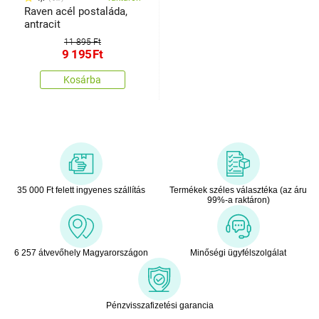
Raven acél postaláda,
antracit
11 895 Ft
9 195
Ft
Kosárba
35 000 Ft felett ingyenes szállítás
Termékek széles választéka (az áru
99%-a raktáron)
6 257 átvevőhely Magyarországon
Minőségi ügyfélszolgálat
Pénzvisszafizetési garancia