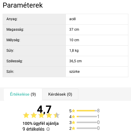
Paraméterek
Anyag:
acél
Magasság:
37 cm
Mélység:
10 cm
Súly:
1,8 kg
Szélesség:
36,5 cm
Szín:
szürke
Értékelése
(9)
Kérdések
(0)
4,7
8
5
1
4
0
3
100% ügyfél ajánlja
0
2
9 értékelés