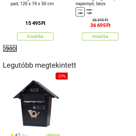
pad, 120 x 74 x 50 cm
napernyő, bézs
38 395 Ft
15 495
Ft
36 695
Ft
Kosárba
Kosárba
Next
Legutóbb megtekintett
-23%
4,7
raktáron
9x