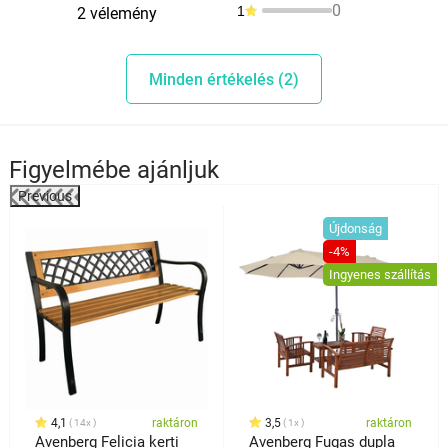
0
1
2 vélemény
Minden értékelés (2)
Figyelmébe ajánljuk
Previous
%
Újdonság
-4%
Ingyenes szállítás
4,1
raktáron
3,5
raktáron
14x
1x
Avenberg Felicia kerti
Avenberg Fugas dupla