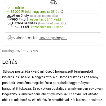
Raktáron
35 000 Ft felett ingyenes szállítás
Átvevőhely
(további információk)
995 Ft-tól
|
kézbesítés
08.11 kedd
Házhoz szállítás
(további információk)
1 590 Ft-tól
|
kézbesítés
08.11 kedd
A vásárlással kap
185 Kényelempont
Katalógusszám:
704609
Leírás
Stílusos postaláda kiváló minőségű horganyzott fémlemezből,
időjárás- és UV-álló. A hegyes tető, a hullámos díszítés és az arany
postakürt embléma megjelenése a postaláda hagyományos
hangulatát fokozza. Ez egy olyan postaláda, amely egyben egy olyan
kiegészítő is, amelyet nem lehet figyelmen kívül hagyni. Jól látható
ablak is található az elülső részén névtáblával. Két kulcsot tartalmaz.