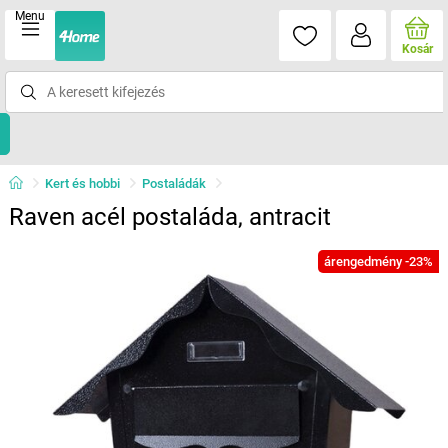
Menu
Kosár
Kert és hobbi
Postaládák
Raven acél postaláda, antracit
árengedmény -23%