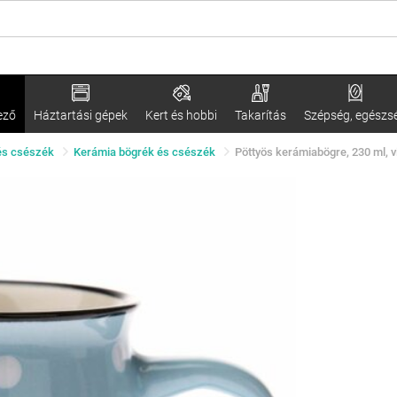
ező
Háztartási gépek
Kert és hobbi
Takarítás
Szépség, egészs
és csészék
Kerámia bögrék és csészék
Pöttyös kerámiabögre, 230 ml, 