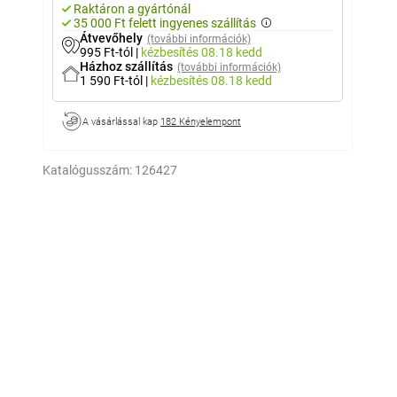
Raktáron a gyártónál
35 000 Ft felett ingyenes szállítás
Átvevőhely
(további információk)
995 Ft-tól
|
kézbesítés
08.18 kedd
Házhoz szállítás
(további információk)
1 590 Ft-tól
|
kézbesítés
08.18 kedd
A vásárlással kap
182 Kényelempont
Katalógusszám:
126427