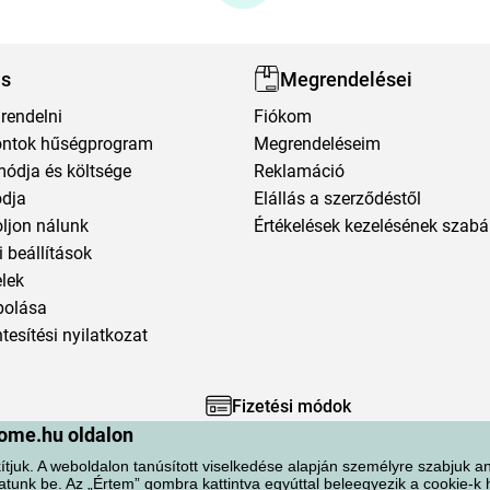
ás
Megrendelései
rendelni
Fiókom
ntok hűségprogram
Megrendeléseim
módja és költsége
Reklamáció
ódja
Elállás a szerződéstől
oljon nálunk
Értékelések kezelésének szabá
 beállítások
elek
polása
esítési nyilatkozat
Fizetési módok
ome.hu oldalon
ítjuk. A weboldalon tanúsított viselkedése alapján személyre szabjuk an
atunk be. Az „Értem” gombra kattintva egyúttal beleegyezik a cookie-k