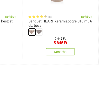
raktáron
raktáron
16x
 készlet
Banquet HEART kerámiabögre 310 ml, 6
B
db, bézs
2
7 645 Ft
5 845
Ft
Kosárba