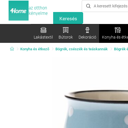
az otthon
kényelme
Lakástextil
Bútorok
Dekoráció
Konyha és étk
Konyha és étkező
Bögrék, csészék és teáskannák
Bögrék 