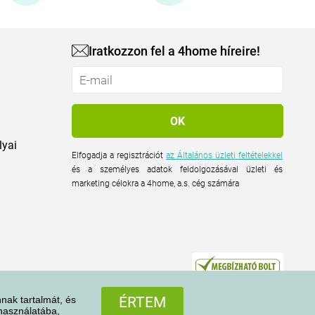
Iratkozzon fel a 4home híreire!
lyai
Elfogadja a regisztrációt
az Általános üzleti feltételekkel
és a személyes adatok feldolgozásával üzleti és
marketing célokra a 4home, a.s. cég számára
nak tartalmát, és
ÉRTEM
 használatába,