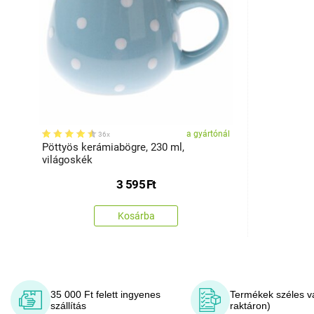
a gyártónál
36x
Pöttyös kerámiabögre, 230 ml,
világoskék
3 595
Ft
Kosárba
35 000 Ft felett ingyenes
Termékek széles v
szállítás
raktáron)