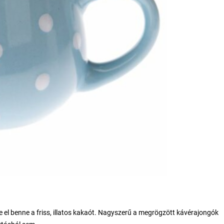
elje el benne a friss, illatos kakaót. Nagyszerű a megrögzött kávérajongók