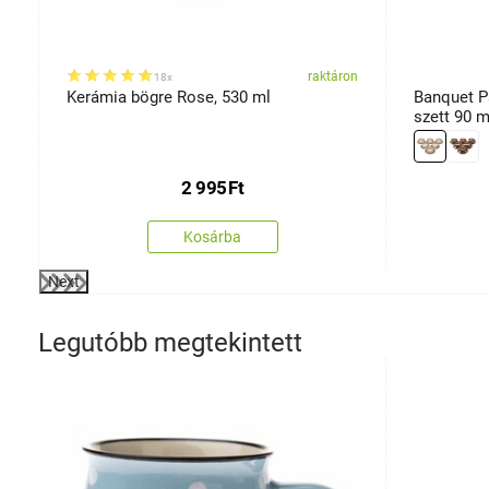
on
raktáron
18x
Kerámia bögre Rose, 530 ml
Banquet P
szett 90 m
2 995
Ft
Kosárba
Next
Legutóbb megtekintett