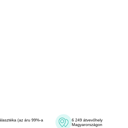
álasztéka (az áru 99%-a
6 249 átvevőhely
Magyarországon