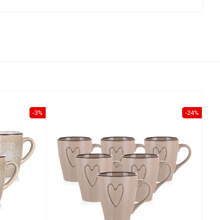
-3%
-24%