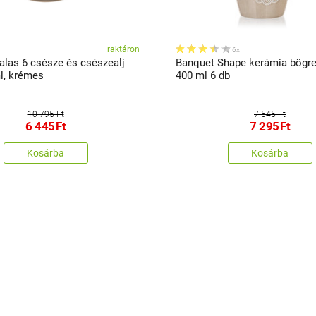
raktáron
6x
alas 6 csésze és csészealj
Banquet Shape kerámia bögre
l, krémes
400 ml 6 db
10 795 Ft
7 545 Ft
6 445
Ft
7 295
Ft
Kosárba
Kosárba