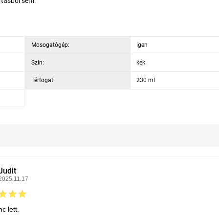
rtásból sem.
Mosogatógép:
igen
Szín:
kék
Térfogat:
230 ml
Judit
2025.11.17
c lett.