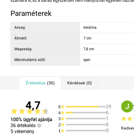
számára is, ez a darab egyszerűen nem hiányozhat egyetlen házta
Paraméterek
Anyag:
kerámia
Átmérő:
7 cm
Magasság:
7,8 cm
Mikrohullámú sütő:
igen
Értékelése
(36)
Kérdések
(0)
4,7
J
29
5
6
4
1
3
100% ügyfél ajánlja
0
2
36 értékelés
Kedven
0
1
5 vélemény