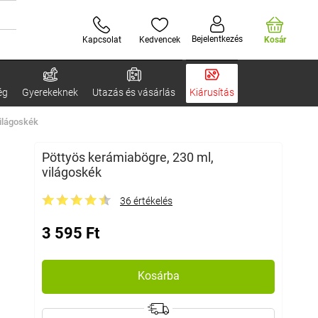
Bejelentkezés
Kapcsolat
Kedvencek
Kosár
ég
Gyerekeknek
Utazás és vásárlás
Kiárusítás
világoskék
Pöttyös kerámiabögre, 230 ml,
világoskék
36 értékelés
3 595 Ft
Kosárba