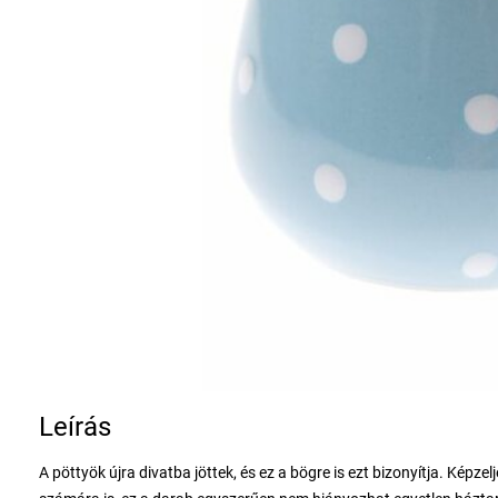
Leírás
A pöttyök újra divatba jöttek, és ez a bögre is ezt bizonyítja. Képz