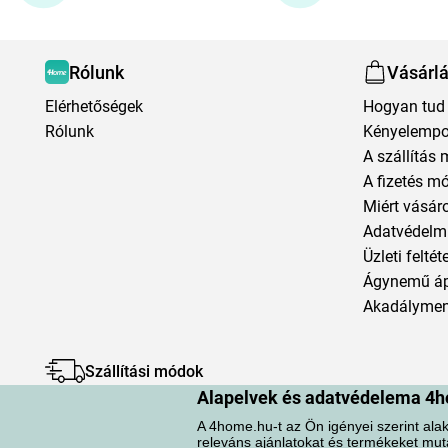
Rólunk
Vásárl
Elérhetőségek
Hogyan tud 
Rólunk
Kényelempo
A szállítás 
A fizetés m
Miért vásár
Adatvédelmi
Üzleti feltét
Ágynemű á
Akadályment
Szállítási módok
Alapelvek és adatvédelema 4h
A 4home.hu-t az Ön igényei szerint alak
releváns ajánlatokat és termékeket mut