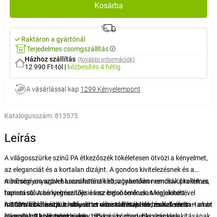
Kosárba
Raktáron a gyártónál
Terjedelmes csomgszállítás
Házhoz szállítás
(további információk)
12 990 Ft-tól
|
kézbesítés
4 hétig
A vásárlással kap
1299 Kényelempont
Katalógusszám:
813575
Leírás
A világosszürke színű PA étkezőszék tökéletesen ötvözi a kényelmet,
az eleganciát és a kortalan dizájnt. A gondos kivitelezésnek és a
minőségi anyagok használatának köszönhetően nemcsak praktikus,
A bársonyos szövet luxus hatást kelt, ugyanakkor rendkívül kellemes
hanem stílusos kiegészítője is lesz belső terének. Megjelenésével
tapintású. A kényelmes ülés és az ergonómikusan kialakított
modern és klasszikus stílusú terekbe is illeszkedik, és kellemes
háttámla biztosítja a kényelmet a mindennapi használat során – akár
A 100% fából készült robusztus váz stabilitást és hosszú élettartamot
hangulatot kölcsönöz nekik.
étkezés, otthoni munka vagy pihenés közben. Elegáns kialakításának
garantál. A szék teherbírása 185 kg, így mindenki számára