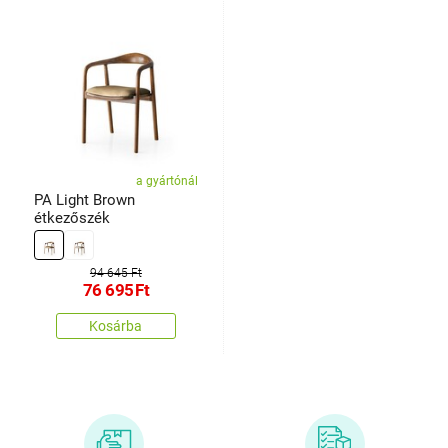
a gyártónál
PA Light Brown
étkezőszék
94 645 Ft
76 695
Ft
Kosárba