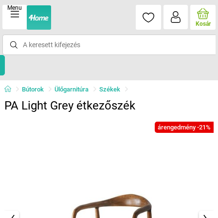
Menu
Kosár
Bútorok
Ülőgarnitúra
Székek
PA Light Grey étkezőszék
árengedmény -21%