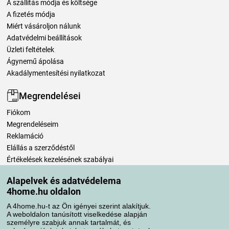
A szállítás módja és költsége
A fizetés módja
Miért vásároljon nálunk
Adatvédelmi beállítások
Üzleti feltételek
Ágynemű ápolása
Akadálymentesítési nyilatkozat
Megrendelései
Fiókom
Megrendeléseim
Reklamáció
Elállás a szerződéstől
Értékelések kezelésének szabályai
Alapelvek és adatvédelema
Szállítási módok
4home.hu oldalon
A 4home.hu-t az Ön igényei szerint alakítjuk.
A weboldalon tanúsított viselkedése alapján
Fizetési módok
személyre szabjuk annak tartalmát, és