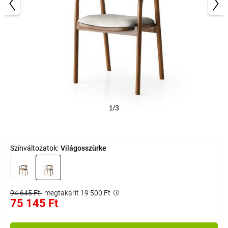
1/3
Színváltozatok:
Világosszürke
94 645 Ft
megtakarít 19 500 Ft
75 145 Ft