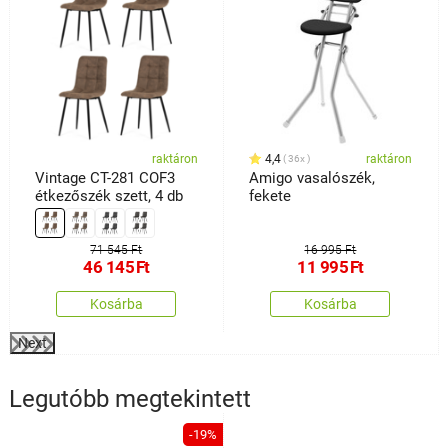
raktáron
4,4
raktáron
36x
Vintage CT-281 COF3
Amigo vasalószék,
étkezőszék szett, 4 db
fekete
71 545 Ft
16 995 Ft
46 145
Ft
11 995
Ft
Kosárba
Kosárba
Next
Legutóbb megtekintett
-19%