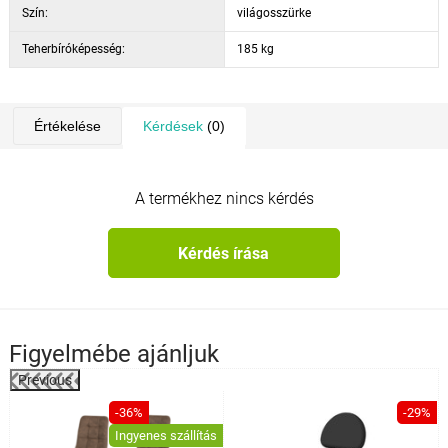
Szín:
világosszürke
Teherbíróképesség:
185 kg
Értékelése
Kérdések
(0)
A termékhez nincs kérdés
Kérdés írása
Figyelmébe ajánljuk
Previous
%
-36%
-29%
Ingyenes szállítás