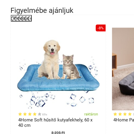
Figyelmébe ajánljuk
Previous
-35%
-8%
on
raktáron
69x
z,
4Home Soft hűsítő kutyafekhely, 60 x
4Home Paw
40 cm
8 395 Ft