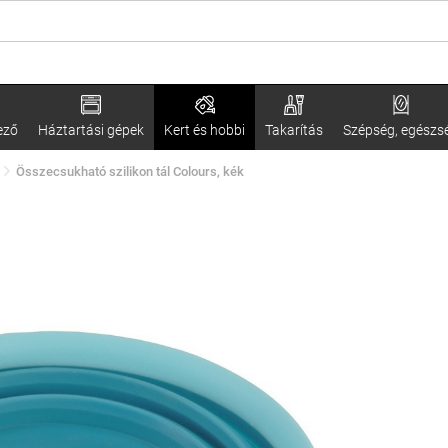
ező
Háztartási gépek
Kert és hobbi
Takarítás
Szépség, egészs
Összecsukható szilikon tál Colours, kék