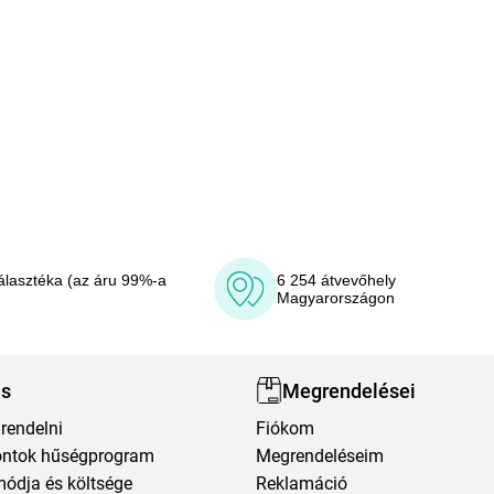
álasztéka (az áru 99%-a
6 254 átvevőhely
Magyarországon
ás
Megrendelései
rendelni
Fiókom
ntok hűségprogram
Megrendeléseim
módja és költsége
Reklamáció