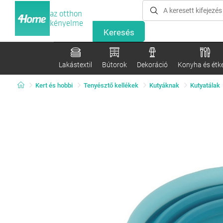
az otthon
kényelme
Lakástextil
Bútorok
Dekoráció
Konyha és étk
Kert és hobbi
Tenyésztő kellékek
Kutyáknak
Kutyatálak