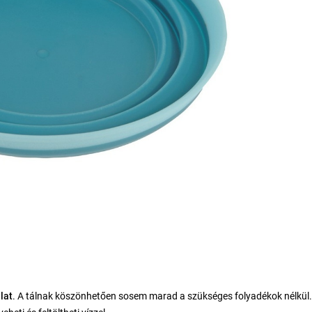
lat
. A tálnak kӧszӧnhetően sosem marad a szükséges folyadékok nélkül.