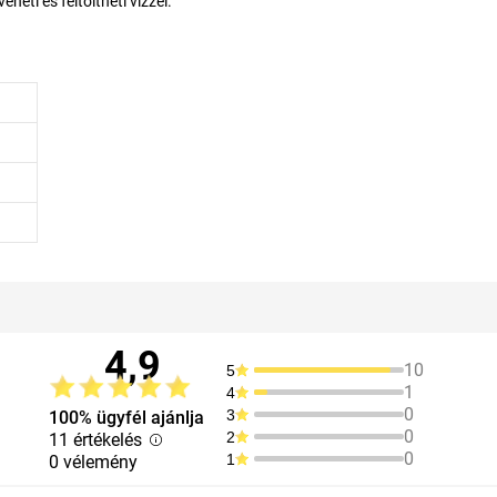
eti és feltӧltheti vízzel.
4,9
10
5
1
4
0
3
100% ügyfél ajánlja
0
2
11 értékelés
0
1
0 vélemény