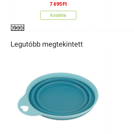
7 695
Ft
Kosárba
Next
Legutóbb megtekintett