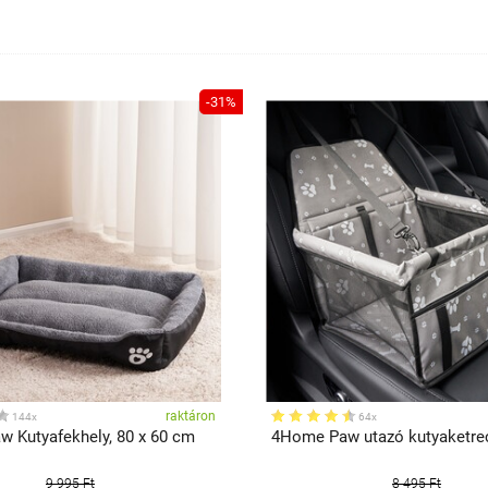
-31%
raktáron
144x
64x
 Kutyafekhely, 80 x 60 cm
4Home Paw utazó kutyaketre
9 995 Ft
8 495 Ft