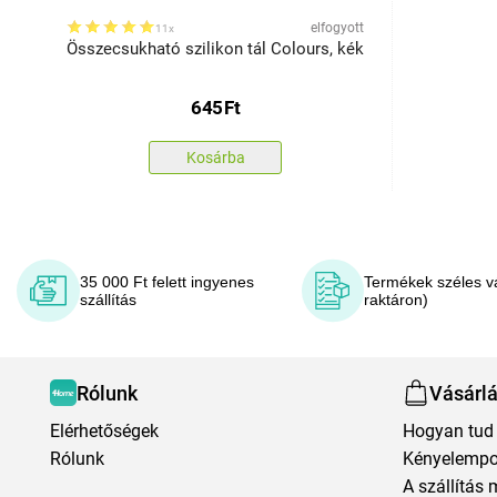
elfogyott
11x
Összecsukható szilikon tál Colours, kék
645
Ft
Kosárba
35 000 Ft felett ingyenes
Termékek széles v
szállítás
raktáron)
Rólunk
Vásárl
Elérhetőségek
Hogyan tud 
Rólunk
Kényelempo
A szállítás 