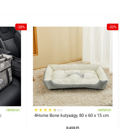
-28%
-32%
raktáron
raktáron
21x
c
4Home Bone kutyaágy, 80 x 60 x 15 cm
4
m
8 495 Ft