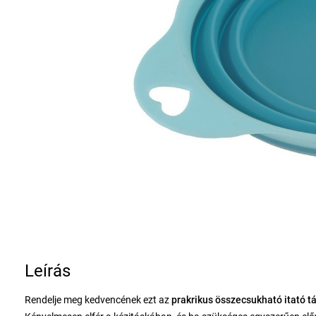
Leírás
Rendelje meg kedvencének ezt az
prakrikus
ӧsszecsukható itató tá