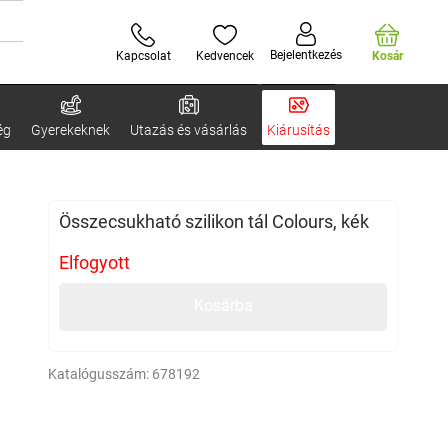
Bejelentkezés
Kapcsolat
Kedvencek
Kosár
ég
Gyerekeknek
Utazás és vásárlás
Kiárusítás
Összecsukható szilikon tál Colours, kék
Elfogyott
Kosárba
Katalógusszám:
678192