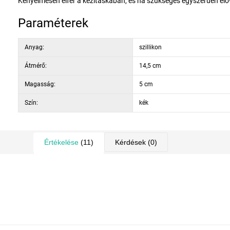
Kényelmesen elfér a kézitáskában, és ha szükséges egyszerűen előveh
Paraméterek
Anyag:
szillikon
Átmérő:
14,5 cm
Magasság:
5 cm
Szín:
kék
Értékelése
(11)
Kérdések
(0)