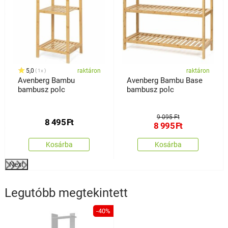
5,0
raktáron
raktáron
1x
Avenberg Bambu
Avenberg Bambu Base
bambusz polc
bambusz polc
9 095 Ft
8 495
Ft
8 995
Ft
Kosárba
Kosárba
Next
Legutóbb megtekintett
-40%