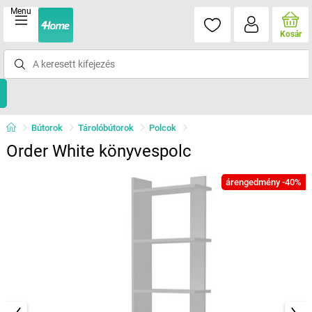
Menu
Kosár
Bútorok
Tárolóbútorok
Polcok
Order White könyvespolc
árengedmény -40%