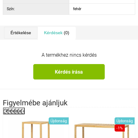
Szín:
fehér
Értékelése
Kérdések
(0)
A termékhez nincs kérdés
Kérdés írása
Figyelmébe ajánljuk
Previous
%
Újdonság
Újdonság
-1%