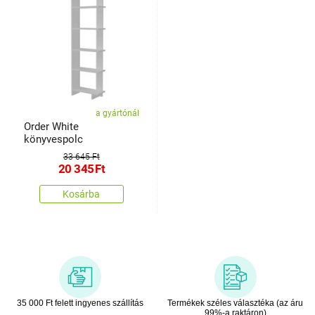
a gyártónál
Order White
könyvespolc
33 645 Ft
20 345
Ft
Kosárba
35 000 Ft felett ingyenes szállítás
Termékek széles választéka (az áru
99%-a raktáron)