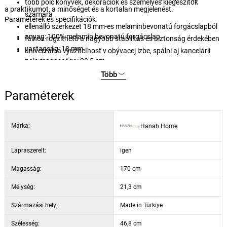
több polc könyvek, dekorációk és személyes kiegészítők
a praktikumot, a minőséget és a kortalan megjelenést.
számára
Paraméterek és specifikációk
ellenálló szerkezet 18 mm-es melaminbevonatú forgácslapból
anyag: 100% melamin bevonatú forgácslap
falhoz rögzíthető a nagyobb stabilitás és biztonság érdekében
vastagság: 18 mm
univerzálna využiteľnosť v obývacej izbe, spálni aj kancelárii
polc magassága: 28,5 cm
szín: fehér
Több
Paraméterek
Márka:
Hanah Home
Lapraszerelt:
igen
Magasság:
170 cm
Mélység:
21,3 cm
Származási hely:
Made in Türkiye
Szélesség:
46,8 cm