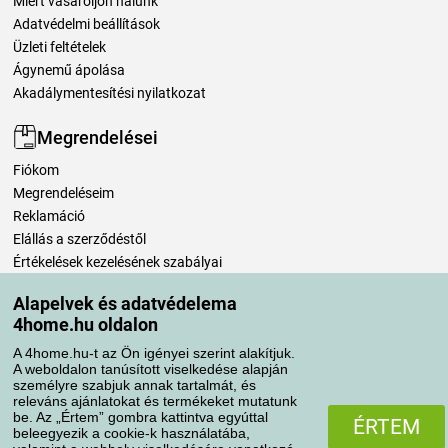
Miért vásároljon nálunk
Adatvédelmi beállítások
Üzleti feltételek
Ágynemű ápolása
Akadálymentesítési nyilatkozat
Megrendelései
Fiókom
Megrendeléseim
Reklamáció
Elállás a szerződéstől
Értékelések kezelésének szabályai
Alapelvek és adatvédelema
Szállítási módok
4home.hu oldalon
A 4home.hu-t az Ön igényei szerint alakítjuk.
A weboldalon tanúsított viselkedése alapján
Fizetési módok
személyre szabjuk annak tartalmát, és
releváns ajánlatokat és termékeket mutatunk
be. Az „Értem” gombra kattintva egyúttal
ÉRTEM
beleegyezik a cookie-k használatába,