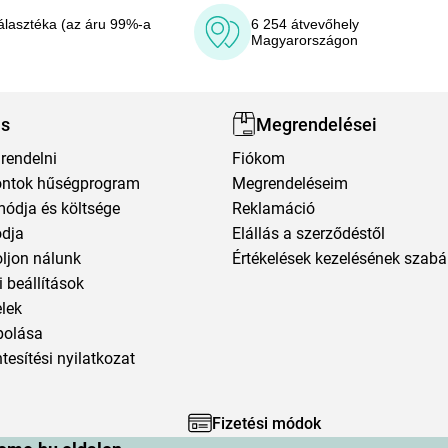
álasztéka (az áru 99%-a
6 254 átvevőhely
Magyarországon
ás
Megrendelései
rendelni
Fiókom
ntok hűségprogram
Megrendeléseim
módja és költsége
Reklamáció
ódja
Elállás a szerződéstől
oljon nálunk
Értékelések kezelésének szabá
 beállítások
elek
polása
esítési nyilatkozat
Fizetési módok