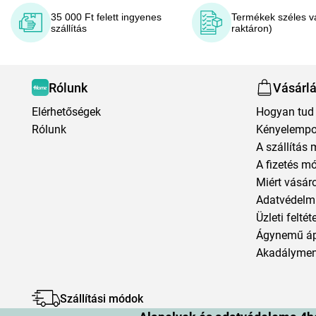
35 000 Ft felett ingyenes
Termékek széles v
szállítás
raktáron)
Rólunk
Vásárl
Elérhetőségek
Hogyan tud 
Rólunk
Kényelempo
A szállítás 
A fizetés m
Miért vásár
Adatvédelmi
Üzleti feltét
Ágynemű á
Akadályment
Szállítási módok