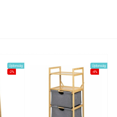
Újdonság
Újdonság
-2%
-4%