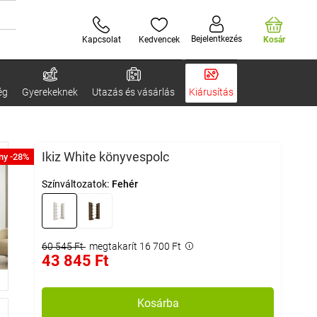
Bejelentkezés
Kapcsolat
Kedvencek
Kosár
ég
Gyerekeknek
Utazás és vásárlás
Kiárusítás
Ikiz White könyvespolc
ny -28%
Színváltozatok:
Fehér
60 545 Ft
megtakarít 16 700 Ft
43 845 Ft
Kosárba