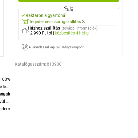
Raktáron a gyártónál
Terjedelmes csomgszállítás
Házhoz szállítás
(további információk)
12 990 Ft-tól
|
kézbesítés
4 hétig
A vásárlással kap
826 Kényelempont
Katalógusszám:
813900
. 100%
e lesz
nnyen
vannak
vül ez
modern