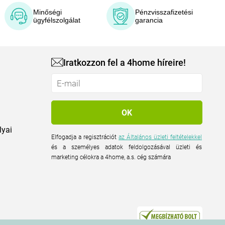
Minőségi
Pénzvisszafizetési
ügyfélszolgálat
garancia
Iratkozzon fel a 4home híreire!
lyai
Elfogadja a regisztrációt
az Általános üzleti feltételekkel
és a személyes adatok feldolgozásával üzleti és
marketing célokra a 4home, a.s. cég számára