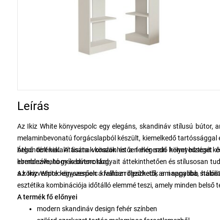
Leírás
Az Ikiz White könyvespolc egy elegáns, skandináv stílusú bútor
melaminbevonatú forgácslapból készült, kiemelkedő tartóssággal é
belső térének. A tiszta vonalak és a fehér szín könnyedséget é
Átgondolt kialakításának köszönhetően elegendő helyet biztosít k
kombinálható más bútorokkal.
elrendezve, hogy kedvenc tárgyait áttekinthetően és stílusosan tud
a könyvespolc egyszerűen a falhoz rögzíthető, ami nagyobb stabilit
Az Ikiz White könyvespolc kiválóan illeszkedik a nappaliba, há
esztétika kombinációja időtálló elemmé teszi, amely minden belső te
A termék fő előnyei
modern skandináv design fehér színben