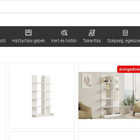
ező
Háztartási gépek
Kert és hobbi
Takarítás
Szépség, egészs
árengedmé