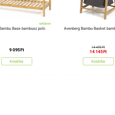
raktáron
Avenberg Bambu Base bambusz polc
Avenberg Bambu Basket bamb
14 495 Ft
9 095
Ft
14 145
Ft
Kosárba
Kosárba