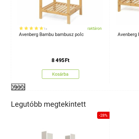
on
raktáron
1x
Avenberg Bambu bambusz polc
8 495
Ft
Kosárba
Next
Legutóbb megtekintett
-28%