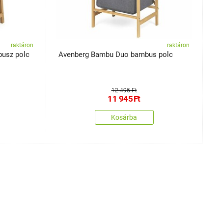
raktáron
raktáron
usz polc
Avenberg Bambu Duo bambus polc
A
12 495 Ft
11 945
Ft
Kosárba