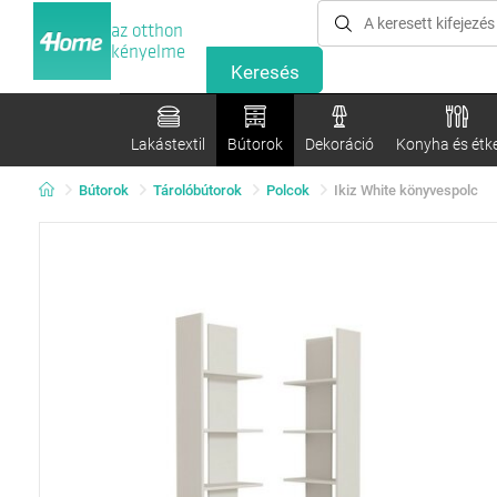
az otthon
kényelme
Lakástextil
Bútorok
Dekoráció
Konyha és étk
Bútorok
Tárolóbútorok
Polcok
Ikiz White könyvespolc