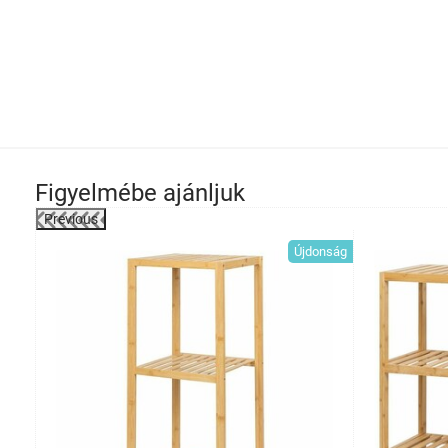
Figyelmébe ajánljuk
Previous
-20%
Újdonság