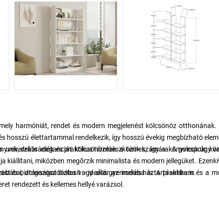
, amely harmóniát, rendet és modern megjelenést kölcsönöz otthonának
s hosszú élettartammal rendelkezik, így hosszú évekig megbízható elem
s univerzális eleganciát kölcsönöznek a térnek, így a könyvespolc kö
önyvek, dekorációk és praktikus tárolóeszközök számára. A polcok úgy 
ja kiállítani, miközben megőrzik minimalista és modern jellegüket. Ezenkí
ást és biztonságot biztosít – ideális gyermekes háztartásokba is.
lószobába, dolgozószobába vagy akár az irodába is. A praktikum és a 
ret rendezett és kellemes hellyé varázsol.