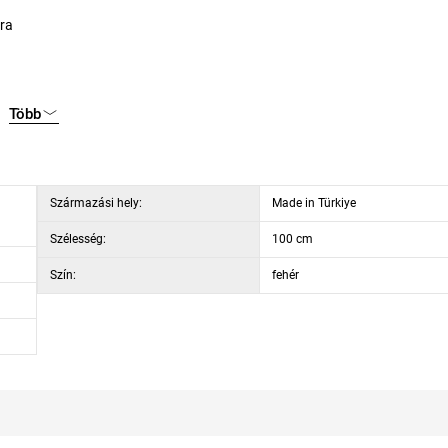
ra
8 cm
Több
Származási hely:
Made in Türkiye
Szélesség:
100 cm
Szín:
fehér