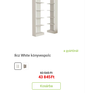
a gyártónál
Ikiz White könyvespolc
60 545 Ft
43 845
Ft
Kosárba