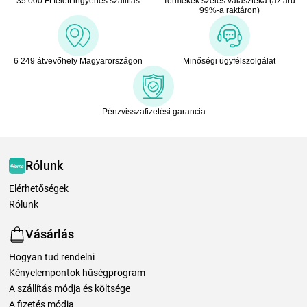
35 000 Ft felett ingyenes szállítás
Termékek széles választéka (az áru
99%-a raktáron)
6 249 átvevőhely Magyarországon
Minőségi ügyfélszolgálat
Pénzvisszafizetési garancia
Rólunk
Elérhetőségek
Rólunk
Vásárlás
Hogyan tud rendelni
Kényelempontok hűségprogram
A szállítás módja és költsége
A fizetés módja