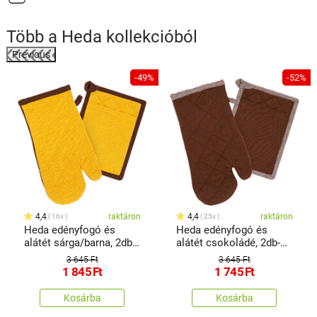
Több a
Heda
kollekcióból
Previous
-49%
-52%
t
4,4
raktáron
4,4
raktáron
16x
25x
Heda edényfogó és
Heda edényfogó és
alátét sárga/barna, 2db-
alátét csokoládé, 2db-os
os szett
szett
3 645 Ft
3 645 Ft
1 845
Ft
1 745
Ft
Kosárba
Kosárba