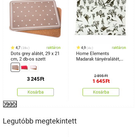
4,7
raktáron
4,9
raktáron
28x
4x
Dots grey alátét, 29 x 21
Home Elements
cm, 2 db-os szett
Madarak tányéralátét,
33 x 45 cm
2 895 Ft
3 245
Ft
1 645
Ft
Kosárba
Kosárba
Next
Legutóbb megtekintett