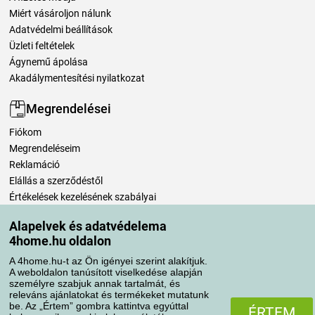
Miért vásároljon nálunk
Adatvédelmi beállítások
Üzleti feltételek
Ágynemű ápolása
Akadálymentesítési nyilatkozat
Megrendelései
Fiókom
Megrendeléseim
Reklamáció
Elállás a szerződéstől
Értékelések kezelésének szabályai
Alapelvek és adatvédelema
Szállítási módok
4home.hu oldalon
A 4home.hu-t az Ön igényei szerint alakítjuk.
A weboldalon tanúsított viselkedése alapján
Fizetési módok
személyre szabjuk annak tartalmát, és
releváns ajánlatokat és termékeket mutatunk
be. Az „Értem” gombra kattintva egyúttal
ÉRTEM