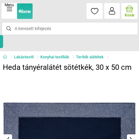
Menu
Kosár
Lakástextil
Konyhai textíliák
Teríték alátétek
Heda tányéralátét sötétkék, 30 x 50 cm