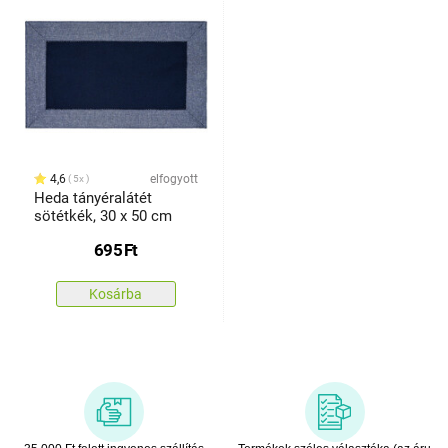
4,6
elfogyott
5x
Heda tányéralátét
sötétkék, 30 x 50 cm
695
Ft
Kosárba