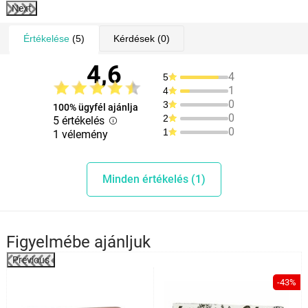
Next
Értékelése
(5)
Kérdések
(0)
4,6
4
5
1
4
0
3
100% ügyfél ajánlja
0
2
5 értékelés
0
1
1 vélemény
Minden értékelés (1)
Figyelmébe ajánljuk
Previous
%
-43%