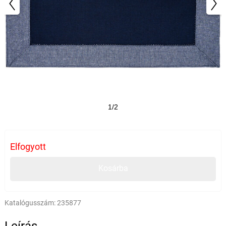
1/2
Elfogyott
Kosárba
Katalógusszám:
235877