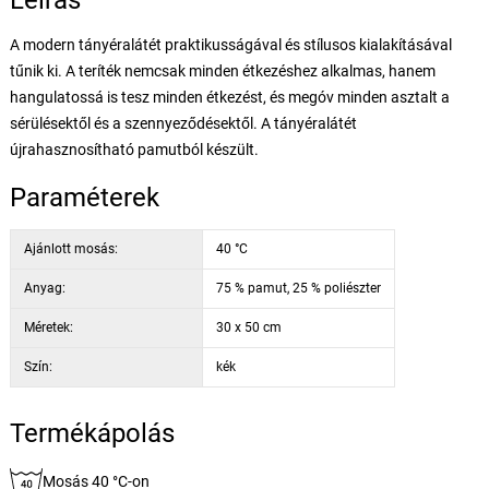
Leírás
A modern tányéralátét praktikusságával és stílusos kialakításával
tűnik ki. A teríték nemcsak minden étkezéshez alkalmas, hanem
hangulatossá is tesz minden étkezést, és megóv minden asztalt a
sérülésektől és a szennyeződésektől. A tányéralátét
újrahasznosítható pamutból készült.
Paraméterek
Ajánlott mosás:
40 °C
Anyag:
75 % pamut, 25 % poliészter
Méretek:
30 x 50 cm
Szín:
kék
Termékápolás
Mosás 40 °C-on