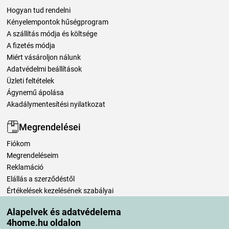
Hogyan tud rendelni
Kényelempontok hűségprogram
A szállítás módja és költsége
A fizetés módja
Miért vásároljon nálunk
Adatvédelmi beállítások
Üzleti feltételek
Ágynemű ápolása
Akadálymentesítési nyilatkozat
Megrendelései
Fiókom
Megrendeléseim
Reklamáció
Elállás a szerződéstől
Értékelések kezelésének szabályai
Alapelvek és adatvédelema
Szállítási módok
4home.hu oldalon