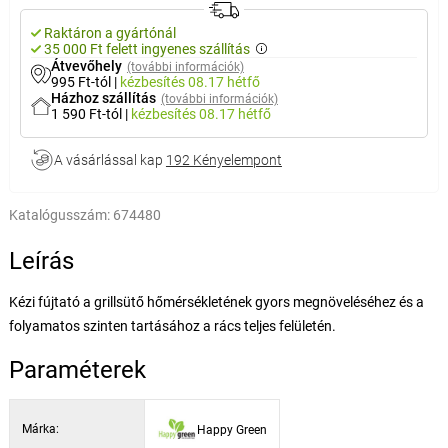
Raktáron a gyártónál
35 000 Ft felett ingyenes szállítás
Átvevőhely
(további információk)
995 Ft-tól
|
kézbesítés
08.17 hétfő
Házhoz szállítás
(további információk)
1 590 Ft-tól
|
kézbesítés
08.17 hétfő
A vásárlással kap
192 Kényelempont
Katalógusszám:
674480
Leírás
Kézi fújtató a grillsütő hőmérsékletének gyors megnöveléséhez és a
folyamatos szinten tartásához a rács teljes felületén.
Paraméterek
Márka:
Happy Green