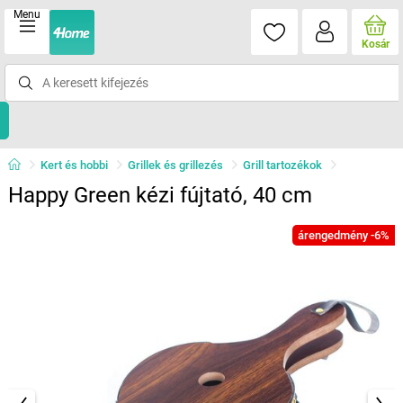
Menu
Kosár
Kert és hobbi
Grillek és grillezés
Grill tartozékok
Happy Green kézi fújtató, 40 cm
árengedmény -6%