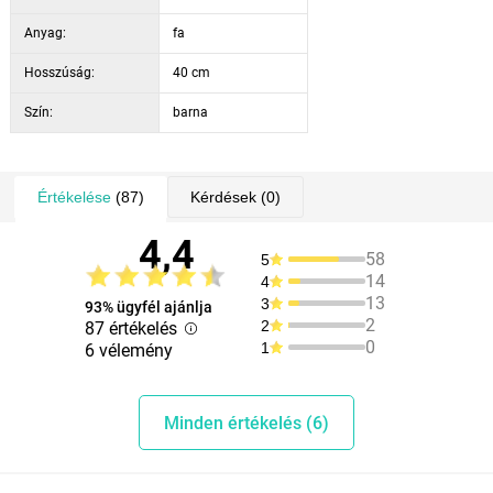
Anyag:
fa
Hosszúság:
40 cm
Szín:
barna
Értékelése
(87)
Kérdések
(0)
4,4
58
5
14
4
13
3
93% ügyfél ajánlja
2
2
87 értékelés
0
1
6 vélemény
Minden értékelés (6)