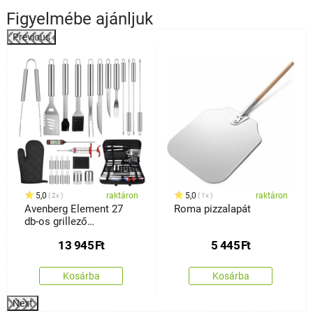
Figyelmébe ajánljuk
Previous
%
5,0
raktáron
5,0
raktáron
2x
1x
Avenberg Element 27
Roma pizzalapát
db-os grillező
eszközkészlet
13 945
Ft
5 445
Ft
Kosárba
Kosárba
Next