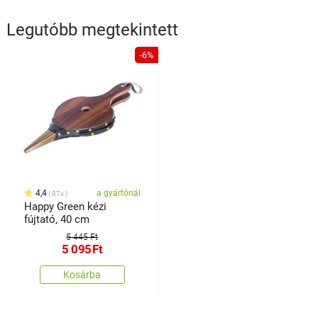
Legutóbb megtekintett
-6%
4,4
a gyártónál
87x
Happy Green kézi
fújtató, 40 cm
5 445 Ft
5 095
Ft
Kosárba