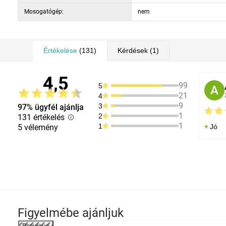
Mosogatógép:
nem
Értékelése
(131)
Kérdések
(1)
4,5
99
5
A
21
4
9
3
97% ügyfél ajánlja
1
2
131 értékelés
1
1
5 vélemény
Jó
Figyelmébe ajánljuk