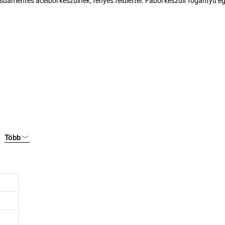
sdamentes acélból készülnek, fényes felülettel. Fából készült fogantyú eg
Több
ikrohullámú sütőben