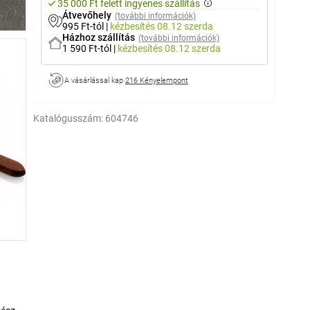
35 000 Ft felett ingyenes szállítás
Átvevőhely
(további információk)
995 Ft-tól
|
kézbesítés
08.12 szerda
Házhoz szállítás
(további információk)
1 590 Ft-tól
|
kézbesítés
08.12 szerda
A vásárlással kap
216 Kényelempont
Katalógusszám:
604746