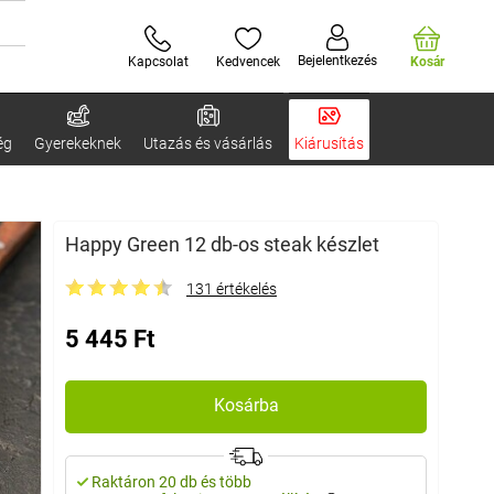
Bejelentkezés
Kapcsolat
Kedvencek
Kosár
ég
Gyerekeknek
Utazás és vásárlás
Kiárusítás
Happy Green 12 db-os steak készlet
131 értékelés
5 445 Ft
Kosárba
Raktáron 20 db és több