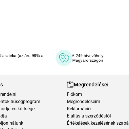
álasztéka (az áru 99%-a
6 249 átvevőhely
Magyarországon
ás
Megrendelései
rendelni
Fiókom
ntok hűségprogram
Megrendeléseim
módja és költsége
Reklamáció
ódja
Elállás a szerződéstől
oljon nálunk
Értékelések kezelésének szabá