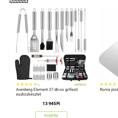
Previous
-5%
on
raktáron
2x
x
Avenberg Element 27 db-os grillező
Roma pizz
eszközkészlet
13 945
Ft
Kosárba