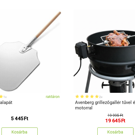
raktáron
1x
2x
alapát
Avenberg grillezőgallér tűvel 
motorral
19 995 Ft
5 445
Ft
19 645
Ft
Kosárba
Kosárba