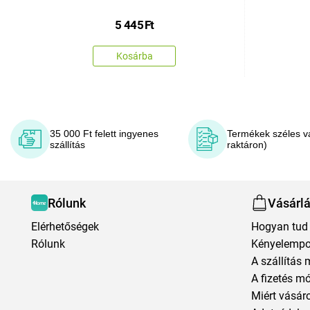
5 445
Ft
Kosárba
35 000 Ft felett ingyenes
Termékek széles v
szállítás
raktáron)
Rólunk
Vásárl
Elérhetőségek
Hogyan tud 
Rólunk
Kényelempo
A szállítás 
A fizetés m
Miért vásár