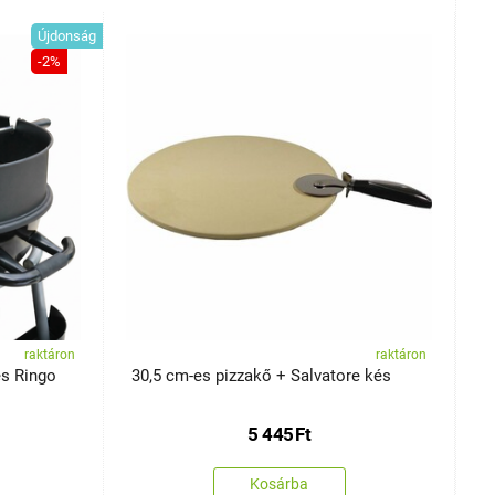
Újdonság
-2%
raktáron
raktáron
és Ringo
30,5 cm-es pizzakő + Salvatore kés
V
k
5 445
Ft
Kosárba