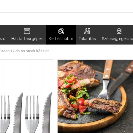
ező
Háztartási gépek
Kert és hobbi
Takarítás
Szépség, egészs
Green 12 db-os steak készlet