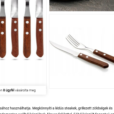
en
8 ügyfél
vásárolta meg
ásához használhatja. Megkönnyíti a lédús steakek, grillezett zöldségek és