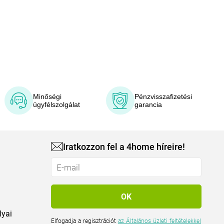
Minőségi
Pénzvisszafizetési
ügyfélszolgálat
garancia
Iratkozzon fel a 4home híreire!
lyai
Elfogadja a regisztrációt
az Általános üzleti feltételekkel