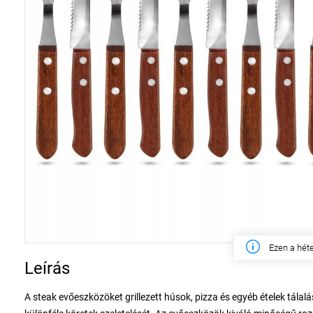
Ezen a hét
Leírás
A steak evőeszközöket grillezett húsok, pizza és egyéb ételek tálal