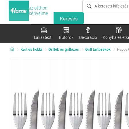
az otthon
kényelme
Lakástextil
Bútorok
Dekoráció
Konyha és étk
Kert és hobbi
Grillek és grillezés
Grill tartozékok
Happy 