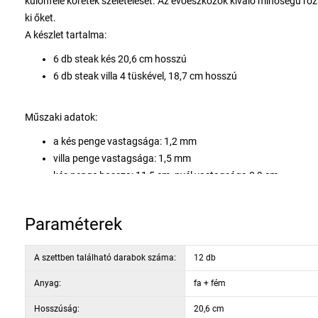
különféle köretek szeletelését. Az evőeszközök kiváló minőségű roz
ki őket.
A készlet tartalma:
6 db steak kés 20,6 cm hosszú
6 db steak villa 4 tüskével, 18,7 cm hosszú
Műszaki adatok:
a kés penge vastagsága: 1,2 mm
villa penge vastagsága: 1,5 mm
kés penge hossza: 11,5 cm, nyél vastagsága 0,9 cm
villapenge hossza: 9,6 cm, nyélvastagsága 0,9 cm
az evőeszközök nem használhatók mosogatógépben vagy m
Paraméterek
A szettben található darabok száma:
12 db
Anyag:
fa + fém
Hosszúság:
20,6 cm