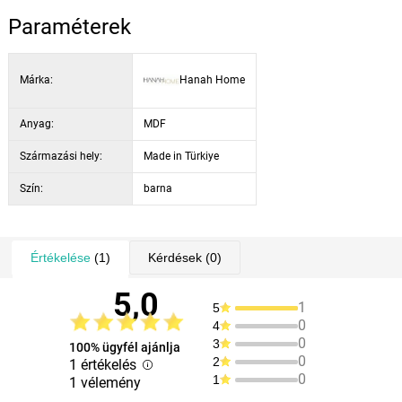
szín: természetes fa, fekete
Paraméterek
felhasználás: virágállványok, dekoratív asztalok beltéri
használatra
Márka:
Hanah Home
Anyag:
MDF
Származási hely:
Made in Türkiye
Szín:
barna
Értékelése
(1)
Kérdések
(0)
5,0
1
5
0
4
0
3
100% ügyfél ajánlja
0
2
1 értékelés
0
1
1 vélemény