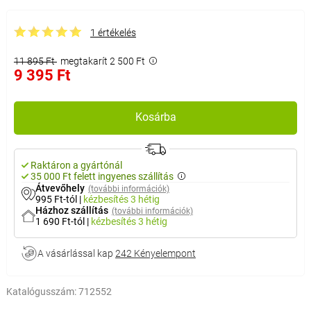
1 értékelés
11 895 Ft
megtakarít 2 500 Ft
9 395 Ft
Kosárba
Raktáron a gyártónál
35 000 Ft felett ingyenes szállítás
Átvevőhely
(további információk)
995 Ft-tól
|
kézbesítés
3 hétig
Házhoz szállítás
(további információk)
1 690 Ft-tól
|
kézbesítés
3 hétig
A vásárlással kap
242 Kényelempont
Katalógusszám:
712552