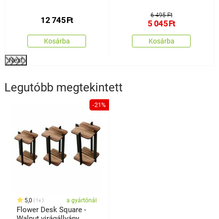
6 495 Ft
12 745
Ft
5 045
Ft
Kosárba
Kosárba
Next
Legutóbb megtekintett
-21%
5,0
a gyártónál
1x
Flower Desk Square -
Walnut virágállvány