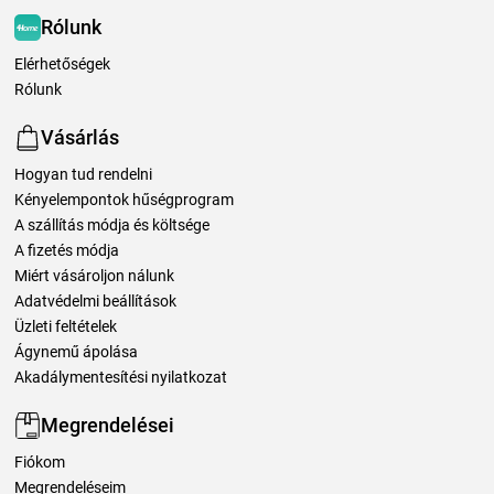
Rólunk
Elérhetőségek
Rólunk
Vásárlás
Hogyan tud rendelni
Kényelempontok hűségprogram
A szállítás módja és költsége
A fizetés módja
Miért vásároljon nálunk
Adatvédelmi beállítások
Üzleti feltételek
Ágynemű ápolása
Akadálymentesítési nyilatkozat
Megrendelései
Fiókom
Megrendeléseim