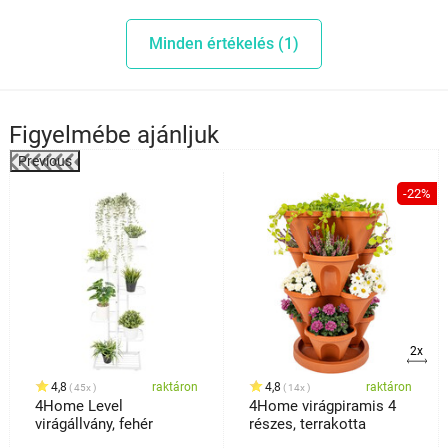
Minden értékelés (1)
Figyelmébe ajánljuk
Previous
%
-22%
2x
4,8
raktáron
4,8
raktáron
45x
14x
4Home Level
4Home virágpiramis 4
virágállvány, fehér
részes, terrakotta