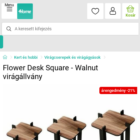
Menu
Kosár
Kert és hobbi
Virágcserepek és virágágyások
Flower Desk Square - Walnut
virágállvány
árengedmény -21%