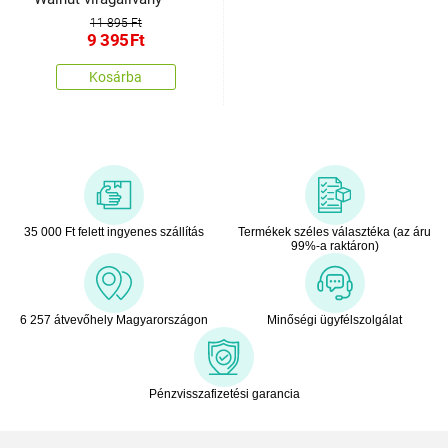
11 895 Ft
9 395
Ft
Kosárba
35 000 Ft felett ingyenes szállítás
Termékek széles választéka (az áru
99%-a raktáron)
6 257 átvevőhely Magyarországon
Minőségi ügyfélszolgálat
Pénzvisszafizetési garancia