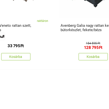
raktáron
eneto rattan szett,
Avenberg Galia nagy rattan ker
s
bútorkészlet, fekete/bézs
154 595 Ft
33 795
Ft
128 795
Ft
Kosárba
Kosárba