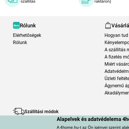
szállítás
raktáron)
Rólunk
Vásárl
Elérhetőségek
Hogyan tud 
Rólunk
Kényelempo
A szállítás 
A fizetés m
Miért vásár
Adatvédelmi
Üzleti feltét
Ágynemű á
Akadályment
Szállítási módok
Alapelvek és adatvédelema 4h
A 4home.hu-t az Ön igényei szerint alak