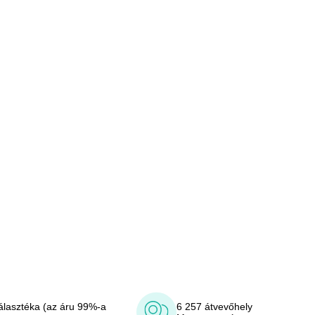
álasztéka (az áru 99%-a
6 257 átvevőhely