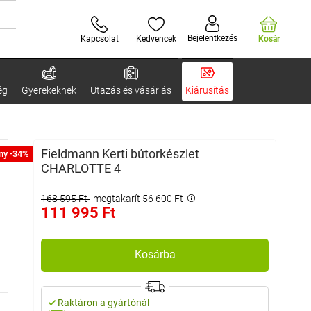
Bejelentkezés
Kapcsolat
Kedvencek
Kosár
ég
Gyerekeknek
Utazás és vásárlás
Kiárusítás
Fieldmann Kerti bútorkészlet
ny -34%
CHARLOTTE 4
168 595 Ft
megtakarít 56 600 Ft
111 995 Ft
Kosárba
Raktáron a gyártónál