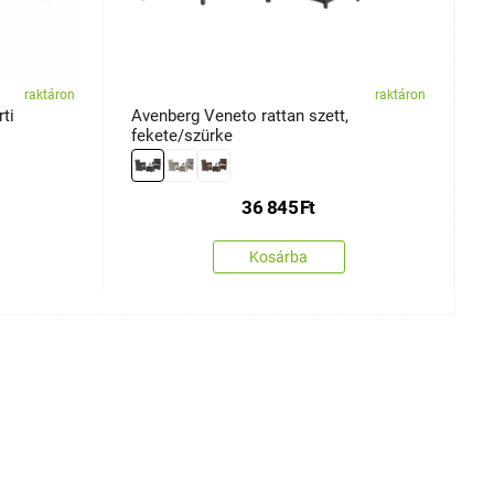
raktáron
raktáron
ti
Avenberg Veneto rattan szett,
A
fekete/szürke
ü
36 845
Ft
Kosárba