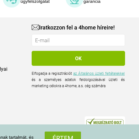
ügyfélszolgálat
garancia
Iratkozzon fel a 4home híreire!
lyai
Elfogadja a regisztrációt
az Általános üzleti feltételekkel
és a személyes adatok feldolgozásával üzleti és
marketing célokra a 4home, a.s. cég számára
nak tartalmát, és
ÉRTEM