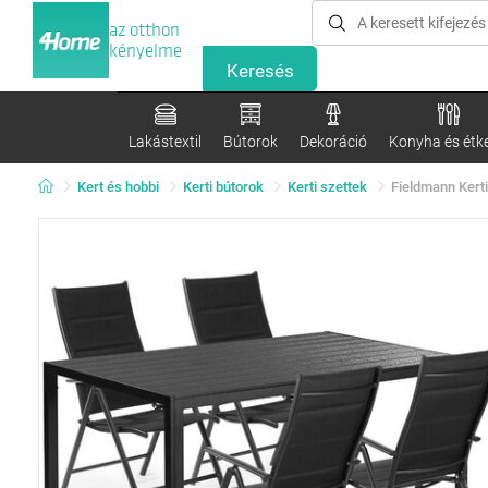
az otthon
kényelme
Lakástextil
Bútorok
Dekoráció
Konyha és étk
Kert és hobbi
Kerti bútorok
Kerti szettek
Fieldmann Kert