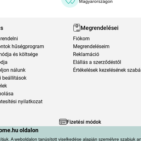
Magyarországon
ás
Megrendelései
rendelni
Fiókom
ntok hűségprogram
Megrendeléseim
módja és költsége
Reklamáció
ódja
Elállás a szerződéstől
oljon nálunk
Értékelések kezelésének szabá
 beállítások
elek
polása
esítési nyilatkozat
Fizetési módok
ome.hu oldalon
ítjuk. A weboldalon tanúsított viselkedése alapján személyre szabjuk an