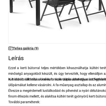
Teljes galéria (9)
Leírás
Ezzel a kerti bútorral teljes mértékben kihasználhatja kültéri teré
minőségű anyagokból készült, és úgy tervezték, hogy ellenálljon
kültéri bútorok stílusukkal és funkcionalitásukkal egyaránt figyele
A 4 darab állítható alumínium szék dupla szintetikus szövetborít
ülőpárnákat kellene vásárolni. A fa-műanyag asztallap és az alumí
Élvezze a megérdemelt lustálkodást és pihenést a nyári délutánokon
finom étkezés mellett, és alakítsa kültéri terét gyönyörű kerti búto
További paraméterek: