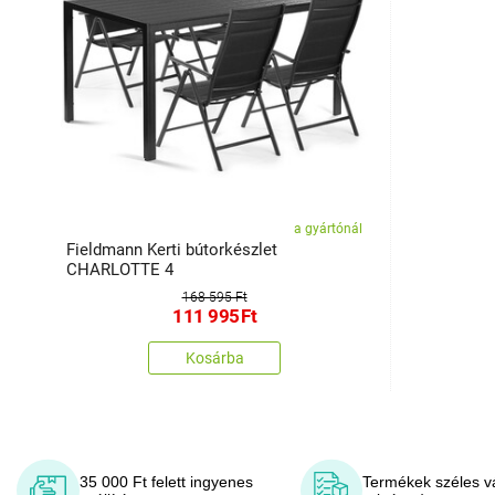
a gyártónál
Fieldmann Kerti bútorkészlet
CHARLOTTE 4
168 595 Ft
111 995
Ft
Kosárba
35 000 Ft felett ingyenes
Termékek széles v