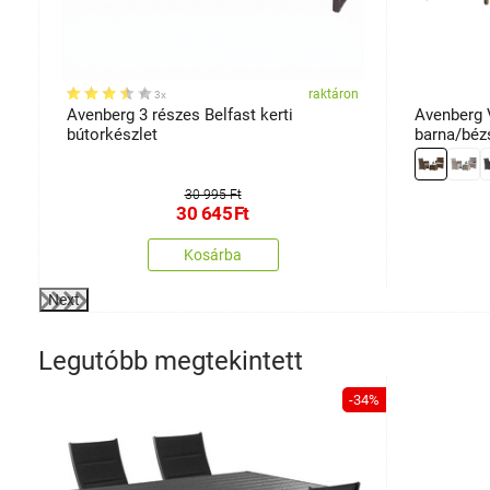
on
raktáron
3x
t,
Avenberg 3 részes Belfast kerti
Avenberg V
bútorkészlet
barna/béz
30 995 Ft
30 645
Ft
Kosárba
Next
Legutóbb megtekintett
-34%