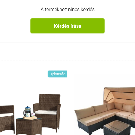
A termékhez nincs kérdés
Kérdés írása
Újdonság