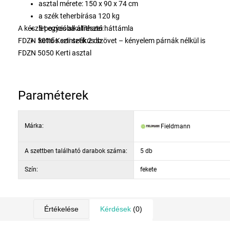
asztal mérete: 150 x 90 x 74 cm
a szék teherbírása 120 kg
A készlet egyes alkatrészei:
5 pozícióba állítható háttámla
FDZN 5016 Kerti szék 2 db
kettős szintetikus szövet – kényelem párnák nélkül is
FDZN 5050 Kerti asztal
Paraméterek
Márka:
Fieldmann
A szettben található darabok száma:
5 db
Szín:
fekete
Értékelése
Kérdések
(0)