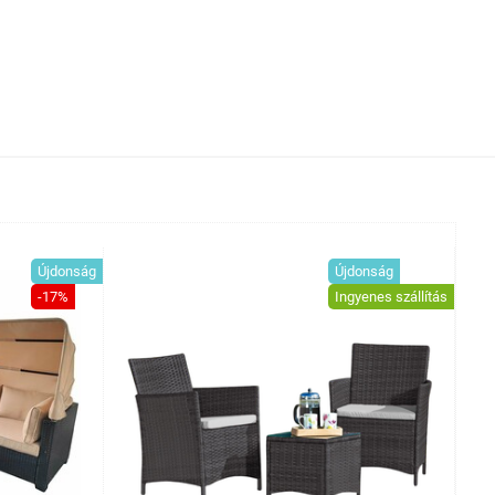
Újdonság
Újdonság
-17%
Ingyenes szállítás