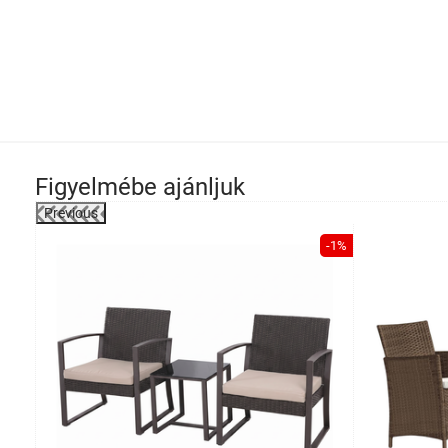
Figyelmébe ajánljuk
Previous
-22%
-1%