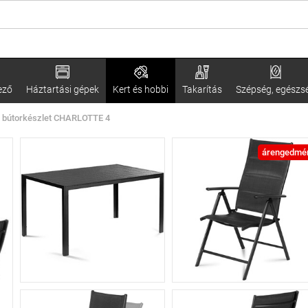
ező
Háztartási gépek
Kert és hobbi
Takarítás
Szépség, egészs
i bútorkészlet CHARLOTTE 4
árengedmé