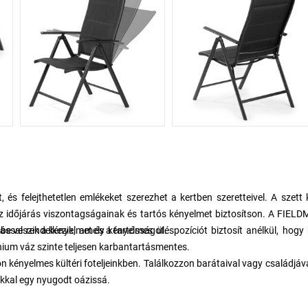
t, és felejthetetlen emlékeket szerezhet a kertben szeretteivel. A szett 
 az időjárás viszontagságainak és tartós kényelmet biztosítson. A FIE
mbe veszik a kényelmet és a tartósságot.
ással rendelkezik, amely kényelmes üléspozíciót biztosít anélkül, hogy
nium váz szinte teljesen karbantartásmentes.
 kényelmes kültéri foteljeinkben. Találkozzon barátaival vagy családjáv
rokkal egy nyugodt oázissá.