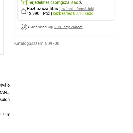
Terjedelmes csomgszállítás
Házhoz szállítás
(további információk)
12 990 Ft-tól
|
kézbesítés
08.18 kedd
A vásárlással kap
1879 Kényelempont
Katalógusszám:
809700
kiváló
LDMANN
 külön
al egy