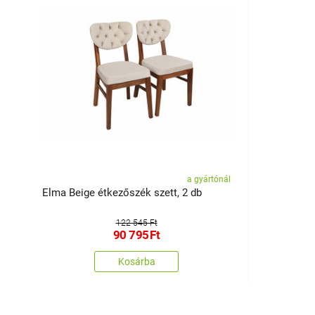
a gyártónál
Elma Beige étkezőszék szett, 2 db
122 545 Ft
90 795
Ft
Kosárba