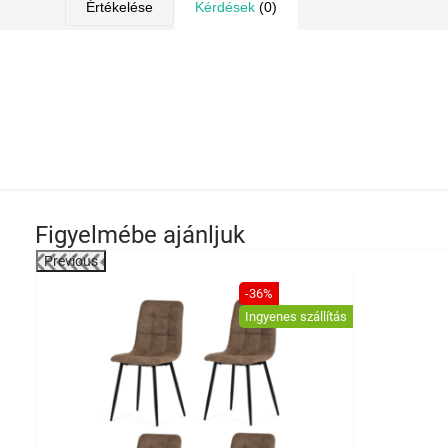
Értékelése
Kérdések
(0)
Figyelmébe ajánljuk
Previous
-21%
-36%
Ingyenes szállítás