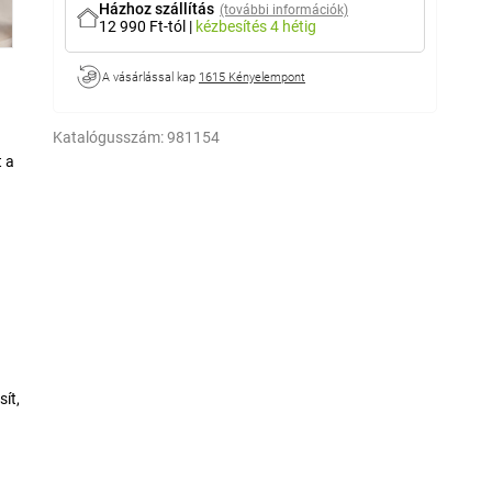
Házhoz szállítás
(további információk)
12 990 Ft-tól
|
kézbesítés
4 hétig
A vásárlással kap
1615 Kényelempont
Katalógusszám:
981154
t a
n
ít,