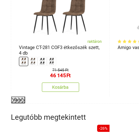
on
raktáron
Vintage CT-281 COF3 étkezőszék szett,
Amigo vas
4 db
71 545 Ft
46 145
Ft
Kosárba
Next
Legutóbb megtekintett
-26%