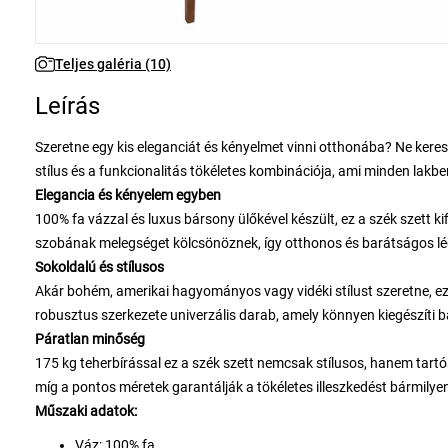
Teljes galéria (10)
Leírás
Szeretne egy kis eleganciát és kényelmet vinni otthonába? Ne keress
stílus és a funkcionalitás tökéletes kombinációja, ami minden lakb
Elegancia és kényelem egyben
100% fa vázzal és luxus bársony ülőkével készült, ez a szék szett 
szobának melegséget kölcsönöznek, így otthonos és barátságos lé
Sokoldalú és stílusos
Akár bohém, amerikai hagyományos vagy vidéki stílust szeretne, ez 
robusztus szerkezete univerzális darab, amely könnyen kiegészíti b
Páratlan minőség
175 kg teherbírással ez a szék szett nemcsak stílusos, hanem tartó
míg a pontos méretek garantálják a tökéletes illeszkedést bármilye
Műszaki adatok:
Váz: 100% fa