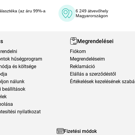
álasztéka (az áru 99%-a
6 249 átvevőhely
Magyarországon
ás
Megrendelései
rendelni
Fiókom
ntok hűségprogram
Megrendeléseim
módja és költsége
Reklamáció
ódja
Elállás a szerződéstől
oljon nálunk
Értékelések kezelésének szabá
 beállítások
elek
polása
esítési nyilatkozat
Fizetési módok