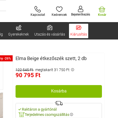
Bejelentkezés
Kapcsolat
Kedvencek
Kosár
ég
Gyerekeknek
Utazás és vásárlás
Kiárusítás
Elma Beige étkezőszék szett, 2 db
ny -26%
122 545 Ft
megtakarít 31 750 Ft
90 795 Ft
Kosárba
Raktáron a gyártónál
Terjedelmes csomgszállítás