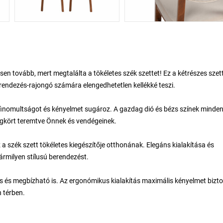
en tovább, mert megtalálta a tökéletes szék szettet! Ez a kétrészes szet
erendezés-rajongó számára elengedhetetlen kellékké teszi.
kifinomultságot és kényelmet sugároz. A gazdag dió és bézs színek minde
gkört teremtve Önnek és vendégeinek.
a szék szett tökéletes kiegészítője otthonának. Elegáns kialakítása és
ármilyen stílusú berendezést.
s és megbízható is. Az ergonómikus kialakítás maximális kényelmet biztos
n térben.