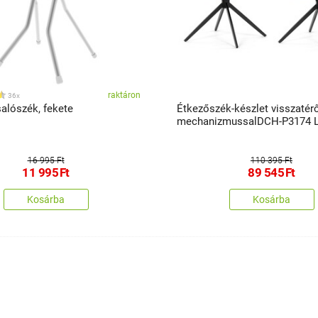
raktáron
36x
alószék, fekete
Étkezőszék-készlet visszatér
mechanizmussalDCH-P3174 L
16 995 Ft
110 395 Ft
11 995
Ft
89 545
Ft
Kosárba
Kosárba