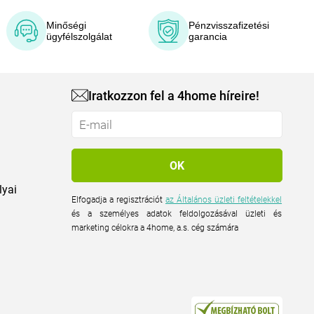
Minőségi
Pénzvisszafizetési
ügyfélszolgálat
garancia
Iratkozzon fel a 4home híreire!
lyai
Elfogadja a regisztrációt
az Általános üzleti feltételekkel
és a személyes adatok feldolgozásával üzleti és
marketing célokra a 4home, a.s. cég számára