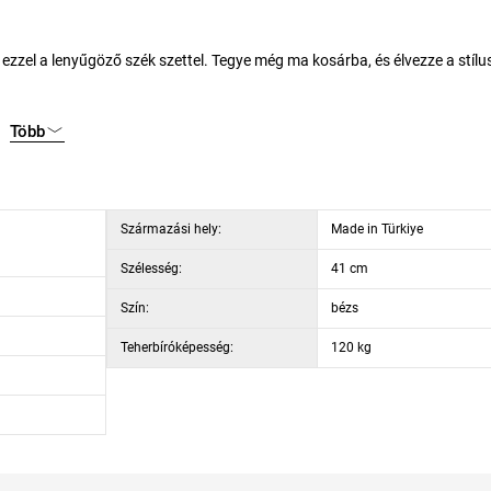
 ezzel a lenyűgöző szék szettel. Tegye még ma kosárba, és élvezze a stílus
Több
Származási hely:
Made in Türkiye
Szélesség:
41 cm
Szín:
bézs
Teherbíróképesség:
120 kg