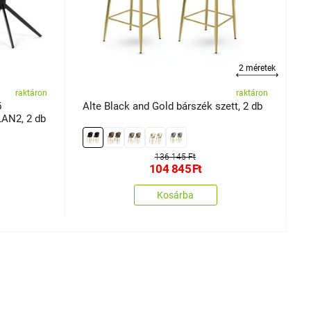
2 méretek
raktáron
raktáron
ő
Alte Black and Gold bárszék szett, 2 db
D
AN2, 2 db
s
136 145 Ft
104 845
Ft
Kosárba