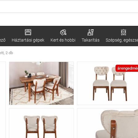
ező
Háztartási gépek
Kert és hobbi
Takarítás
Szépség, egészs
tt, 2 db
árengedmé