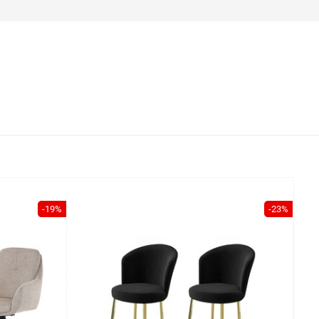
-19%
-23%