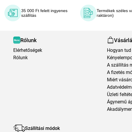
35 000 Ft felett ingyenes
Termékek széles v
szállítás
raktáron)
Rólunk
Vásárl
Elérhetőségek
Hogyan tud 
Rólunk
Kényelempo
A szállítás 
A fizetés m
Miért vásár
Adatvédelmi
Üzleti feltét
Ágynemű á
Akadályment
Szállítási módok