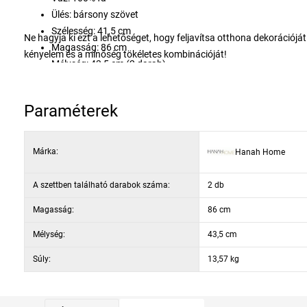
Ülés: bársony szövet
Szélesség: 41,5 cm
Ne hagyja ki ezt a lehetőséget, hogy feljavítsa otthona dekorációját
Magasság: 86 cm
kényelem és a minőség tökéletes kombinációját!
Mélység: 43,5 cm (2 darab)
Ülésmagasság: 39 cm
Terhelhetőség: 175 kg
Paraméterek
Ülésmagasság: 47,2 cm
Háttámla magasság: 41 cm
Ülés szélessége: 46 cm
Márka:
Hanah Home
Háttámla szélessége: 45,2 cm
Szín: Dió és bézs
A szettben található darabok száma:
2 db
Magasság:
86 cm
Mélység:
43,5 cm
Súly:
13,57 kg