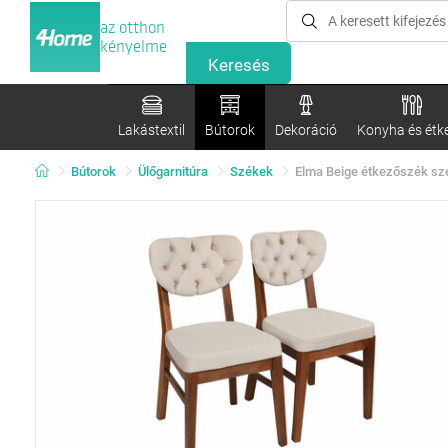
az otthon
kényelme
Lakástextil
Bútorok
Dekoráció
Konyha és étk
Bútorok
Ülőgarnitúra
Székek
Elma Beige étkezőszék sze