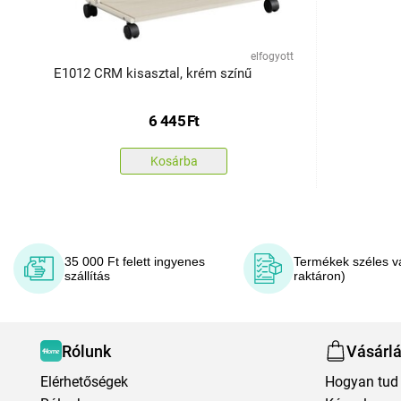
elfogyott
E1012 CRM kisasztal, krém színű
6 445
Ft
Kosárba
35 000 Ft felett ingyenes
Termékek széles v
szállítás
raktáron)
Rólunk
Vásárl
Elérhetőségek
Hogyan tud 