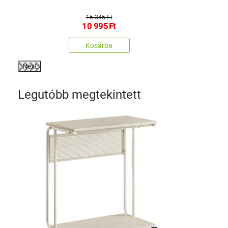
15 345 Ft
10 995
Ft
Kosárba
Next
Legutóbb megtekintett