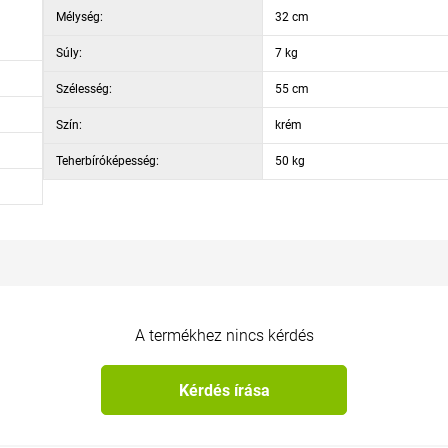
Mélység:
32 cm
Súly:
7 kg
Szélesség:
55 cm
Szín:
krém
Teherbíróképesség:
50 kg
A termékhez nincs kérdés
Kérdés írása