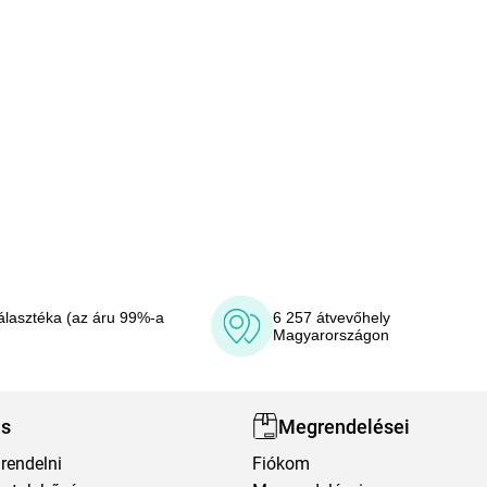
álasztéka (az áru 99%-a
6 257 átvevőhely
Magyarországon
ás
Megrendelései
rendelni
Fiókom