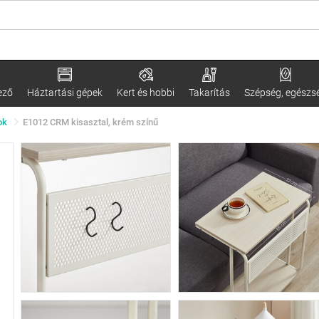
ező
Háztartási gépek
Kert és hobbi
Takarítás
Szépség, egészs
ok
E1012 CRM kisasztal, krém színű