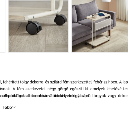
 fehérített tölgy dekorral és szilárd fém szerkezettel, fehér színben. A la
ásnak. A fém szerkezetet négy görgő egészíti ki, amelyek lehetővé te
. A praktikus alsó polc további helyet kínál apró tárgyak vagy dekor
használhatóságot otthonokban és irodákban egyaránt.
Több