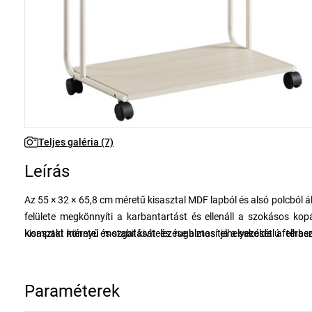
Teljes galéria (7)
Leírás
Az 55 × 32 × 65,8 cm méretű kisasztal MDF lapból és alsó polcból áll,
felülete megkönnyíti a karbantartást és ellenáll a szokásos kop
kisasztal könnyű mozgatását és rugalmas elhelyezését a térben
Kompakt méretei és stabil kivitelezése biztosítja a sokoldalú fel
tárolására.
Paraméterek