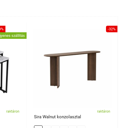
9%
-32%
gyenes szállítás
raktáron
raktáron
Sira Walnut konzolasztal
A