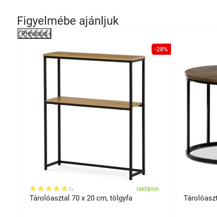
Figyelmébe ajánljuk
Previous
-32%
-28%
on
raktáron
2x
Tárolóasztal 70 x 20 cm, tölgyfa
Tárolóaszta