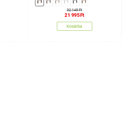
32 145 Ft
21 995
Ft
Kosárba