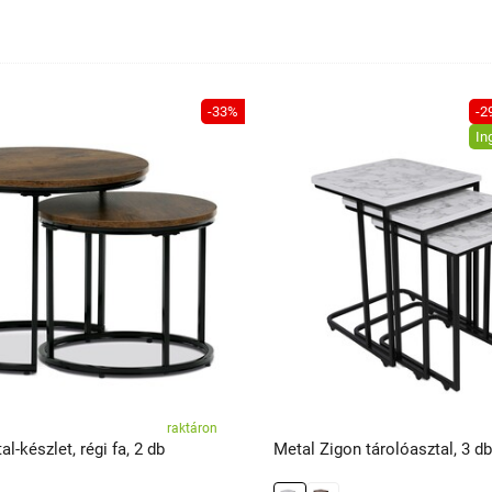
-33%
-2
In
raktáron
l-készlet, régi fa, 2 db
Metal Zigon tárolóasztal, 3 db