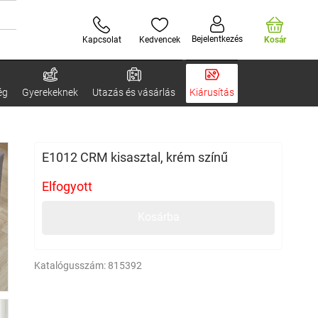
Bejelentkezés
Kapcsolat
Kedvencek
Kosár
ég
Gyerekeknek
Utazás és vásárlás
Kiárusítás
E1012 CRM kisasztal, krém színű
Elfogyott
Kosárba
Katalógusszám:
815392