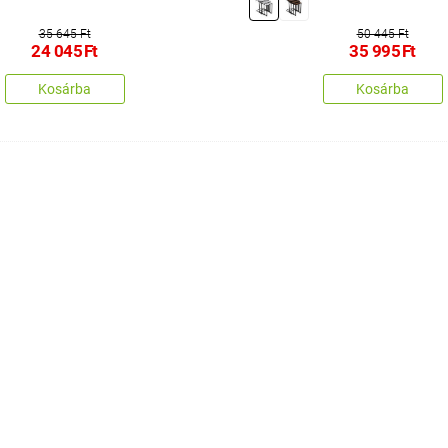
35 645 Ft
50 445 Ft
24 045
Ft
35 995
Ft
Kosárba
Kosárba