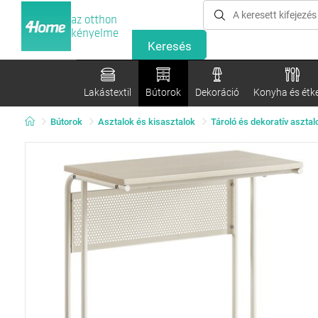
az otthon
kényelme
Lakástextil
Bútorok
Dekoráció
Konyha és étk
Bútorok
Asztalok és kisasztalok
Tároló és dekoratív asztal