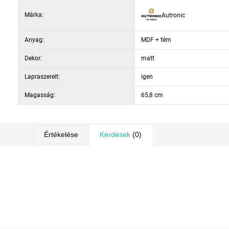
Márka:
Autronic
Anyag:
MDF + fém
Dekor:
matt
Lapraszerelt:
igen
Magasság:
65,8 cm
Értékelése
Kérdések
(0)