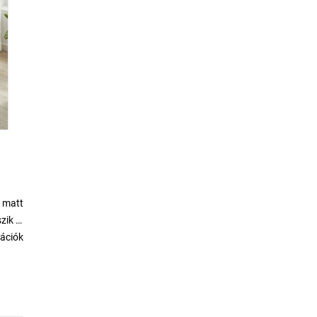
p matt
szik a
ációk