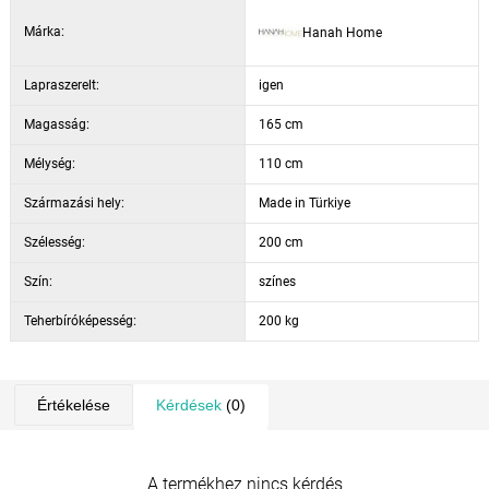
200 cm
Márka:
Hanah Home
ülés méretei:
szélesség 200 cm, magasság 165 cm, mélység
110 cm
Lapraszerelt:
igen
Magasság:
165 cm
Mélység:
110 cm
Származási hely:
Made in Türkiye
Szélesség:
200 cm
Szín:
színes
Teherbíróképesség:
200 kg
Értékelése
Kérdések
(0)
A termékhez nincs kérdés