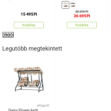
38 395 Ft
15 495
Ft
36 695
Ft
Kosárba
Kosárba
Next
Legutóbb megtekintett
elfogyott
Daisy Flower kerti