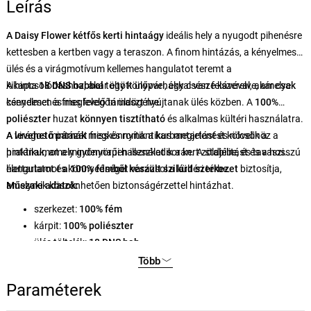
Leírás
A Daisy Flower kétfős kerti hintaágy
ideális hely a nyugodt pihenésre
kettesben a kertben vagy a teraszon. A finom hintázás, a kényelmes
ülés és a virágmotívum kellemes hangulatot teremt a
kikapcsolódáshoz, akár egy könyvvel, egy csésze kávéval, akár csak
A hinta
18 DNS habbal
töltött ülőpárnákkal van felszerelve, amelyek
csendesen a friss levegőn üldögélve.
kényelmet és megfelelő támaszt nyújtanak ülés közben. A
100%
poliészter
huzat
könnyen tisztítható
és alkalmas kültéri használatra.
A levehető párnák
A virágos mintázat friss és romantikus megjelenést kölcsönöz a
megkönnyítik a karbantartást és növelik a
praktikumot a mindennapi használat során. A stabilitást és a hosszú
hintának, amely gyönyörűen illeszkedik a kert zöldjébe, és tavaszi
élettartamot
hangulatot és könnyedséget varázsol a kültéri térbe.
a 100% fémből készült szilárd szerkezet
biztosítja,
amelynek köszönhetően biztonságérzettel hintázhat.
Műszaki adatok:
szerkezet:
100% fém
kárpit:
100% poliészter
ülés töltelék:
18 DNS hab
karbantartás:
könnyen tisztítható szövet
Több
párnák:
levehető
Paraméterek
a szék méretei:
szélesség 50 cm, magasság 70 cm
(2 db)
teljes méretek:
szélesség 110 cm, magasság 165 cm, mélység