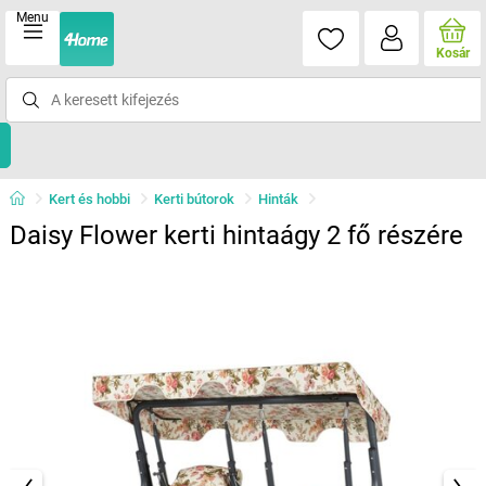
Menu
Kosár
Kert és hobbi
Kerti bútorok
Hinták
Daisy Flower kerti hintaágy 2 fő részére