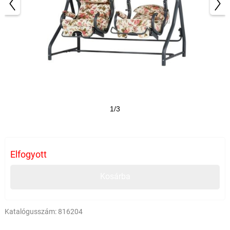
1/3
Elfogyott
Kosárba
Katalógusszám:
816204