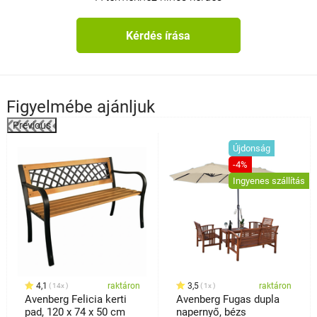
Kérdés írása
Figyelmébe ajánljuk
Previous
%
Újdonság
-4%
Ingyenes szállítás
4,1
raktáron
3,5
raktáron
14x
1x
Avenberg Felicia kerti
Avenberg Fugas dupla
pad, 120 x 74 x 50 cm
napernyő, bézs