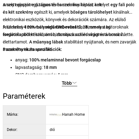
amely egyszerre dizájnos és harmonikus hatást kelt.
A szett alapját egy tágas tévés szekrény képezi, amelyet
egy fali polc
és két szekrény
egészít ki, amelyek
bőséges tárolóhelyet
kínálnak
elektronikai eszközök, könyvek és dekorációk számára. Az elülső
felületeket
A szekrény
4 mm mélységű CNC-relief
100%-ban melaminbevonatú
díszíti, amely a bútoroknak
,
18 mm
vastag
eredeti karaktert kölcsönöz, damaszkuszi és virágmotívumok ihlette.
forgácslapból
készül, ami biztosítja a szilárdságot és a hosszú
élettartamot.
A műanyag lábak
stabilitást nyújtanak, és nem zavarják
a szekrény tiszta vonalait.
Paraméterek és specifikációk:
anyag:
100% melaminnal bevont forgácslap
lapvastagság:
18 mm
CNC dombornyomás:
4 mm
lábak:
műanyag
Több
TV-asztal méretei:
180 × 44 × 35 cm
Paraméterek
a fali polc méretei:
120 × 14,2 × 13,6 cm
szekrény méretei (2 db):
26,5 × 63 × 21,8 cm
dekor:
dió / kalcedon
Márka:
Hanah Home
Dekor:
dió