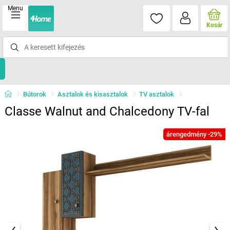
Menu
Kosár
Bútorok
Asztalok és kisasztalok
TV asztalok
Classe Walnut and Chalcedony TV-fal
árengedmény -29%