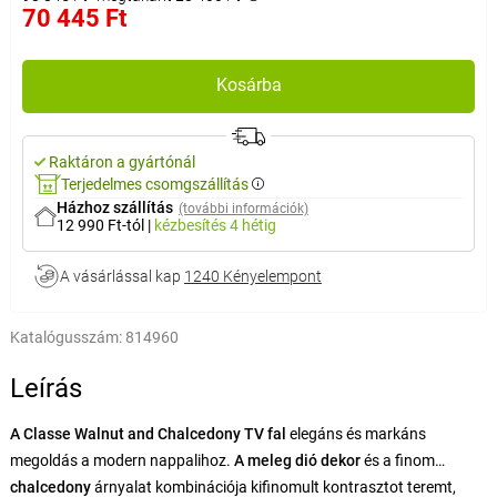
70 445 Ft
Kosárba
Raktáron a gyártónál
Terjedelmes csomgszállítás
Házhoz szállítás
(további információk)
12 990 Ft-tól
|
kézbesítés
4 hétig
A vásárlással kap
1240 Kényelempont
Katalógusszám:
814960
Leírás
A Classe Walnut and Chalcedony TV fal
elegáns és markáns
megoldás a modern nappalihoz.
A meleg dió dekor
és a finom
chalcedony
árnyalat kombinációja kifinomult kontrasztot teremt,