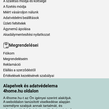
A szállítás módja és költsége
A fizetés módja
Miért vásároljon nálunk
Adatvédelmi beállítások
Üzleti feltételek
Ágynemű ápolása
Akadálymentesítési nyilatkozat
Megrendelései
Fiókom
Megrendeléseim
Reklamáció
Elállás a szerződéstől
Értékelések kezelésének szabályai
Alapelvek és adatvédelema
Szállítási módok
4home.hu oldalon
A 4home.hu-t az Ön igényei szerint alakítjuk.
A weboldalon tanúsított viselkedése alapján
Fizetési módok
személyre szabjuk annak tartalmát, és