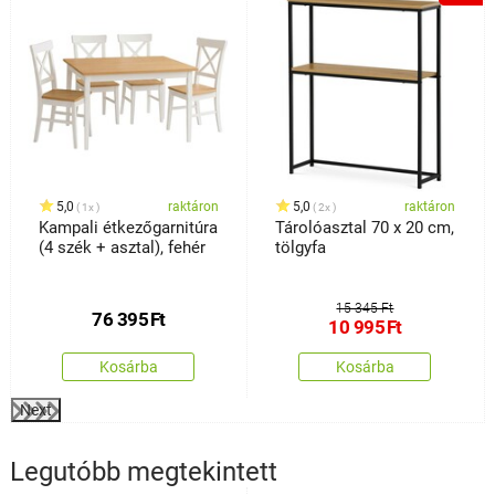
5,0
raktáron
5,0
raktáron
1x
2x
Kampali étkezőgarnitúra
Tárolóasztal 70 x 20 cm,
(4 szék + asztal), fehér
tölgyfa
15 345 Ft
76 395
Ft
10 995
Ft
Kosárba
Kosárba
Next
Legutóbb megtekintett