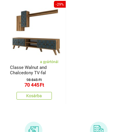
-29%
a gyártónál
Classe Walnut and
Chalcedony TV-fal
98 845 Ft
70 445
Ft
Kosárba