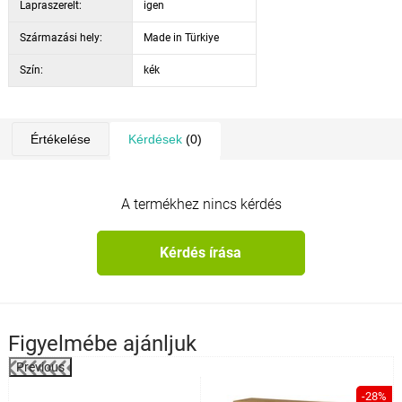
Lapraszerelt:
igen
Származási hely:
Made in Türkiye
Szín:
kék
Értékelése
Kérdések
(0)
A termékhez nincs kérdés
Kérdés írása
Figyelmébe ajánljuk
Previous
%
-28%