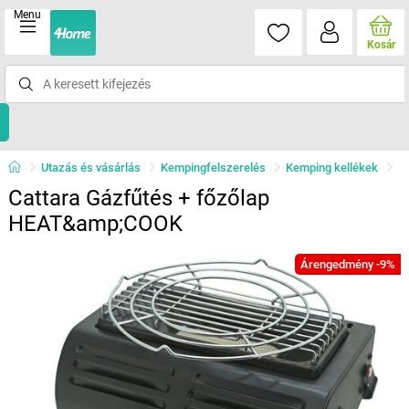
Menu
Kosár
Utazás és vásárlás
Kempingfelszerelés
Kemping kellékek
Cattara Gázfűtés + főzőlap
HEAT&amp;COOK
Árengedmény -9%