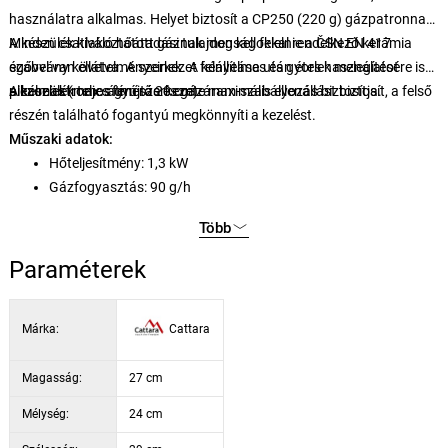
használatra alkalmas. Helyet biztosít a CP250 (220 g) gázpatronnak.
Minden csatlakoztatott gáznak meg kell felelnie a ČSN EN 417
A készülék kiváló hőátadási tulajdonságokkal rendelkező kerámia
szabvány követelményeinek. A kényelmes és gyors használatot
égővel van ellátva. A szerkezet felállítása után ételek melegítésére is
piezoelektromos gyújtás és gázáram-szabályozás biztosítja.
alkalmas (max. átmérő 20 cm).
A készülék teljes fém szerkezete maximális ellenállást biztosít, a felső
részén található fogantyú megkönnyíti a kezelést.
Műszaki adatok:
Hőteljesítmény: 1,3 kW
Gázfogyasztás: 90 g/h
Gáz típus: LPG
Több
Gyújtás: piezo
Méretek: 29 x 24 x 27 cm
Paraméterek
Márka:
Cattara
Magasság:
27 cm
Mélység:
24 cm