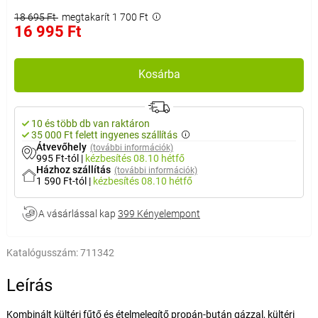
18 695 Ft
megtakarít 1 700 Ft
16 995 Ft
Kosárba
10 és több db van raktáron
35 000 Ft felett ingyenes szállítás
Átvevőhely
(további információk)
995 Ft-tól
|
kézbesítés
08.10 hétfő
Házhoz szállítás
(további információk)
1 590 Ft-tól
|
kézbesítés
08.10 hétfő
A vásárlással kap
399 Kényelempont
Katalógusszám:
711342
Leírás
Kombinált kültéri fűtő és ételmelegítő propán-bután gázzal, kültéri