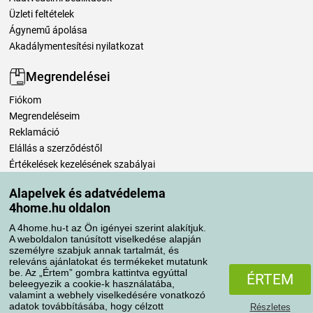
Üzleti feltételek
Ágynemű ápolása
Akadálymentesítési nyilatkozat
Megrendelései
Fiókom
Megrendeléseim
Reklamáció
Elállás a szerződéstől
Értékelések kezelésének szabályai
Alapelvek és adatvédelema
Szállítási módok
4home.hu oldalon
A 4home.hu-t az Ön igényei szerint alakítjuk.
A weboldalon tanúsított viselkedése alapján
Fizetési módok
személyre szabjuk annak tartalmát, és
releváns ajánlatokat és termékeket mutatunk
be. Az „Értem” gombra kattintva egyúttal
ÉRTEM
beleegyezik a cookie-k használatába,
valamint a webhely viselkedésére vonatkozó
adatok továbbításába, hogy célzott
Részletes