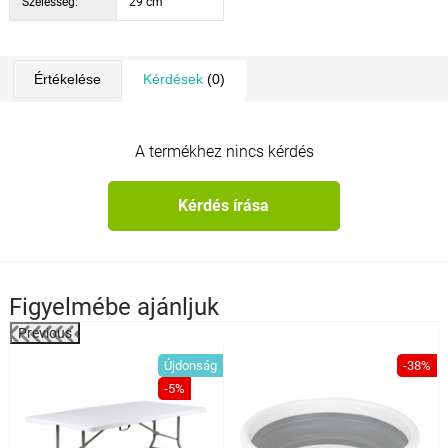
Szélesség:
29 cm
Értékelése
Kérdések
(0)
A termékhez nincs kérdés
Kérdés írása
Figyelmébe ajánljuk
Previous
%
Újdonság
-38%
-5%