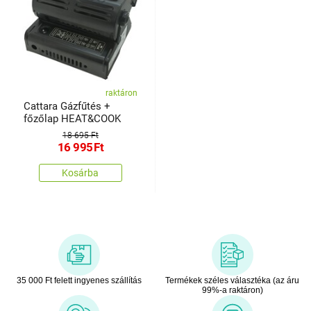
raktáron
Cattara Gázfűtés +
főzőlap HEAT&COOK
18 695 Ft
16 995
Ft
Kosárba
35 000 Ft felett ingyenes szállítás
Termékek széles választéka (az áru
99%-a raktáron)