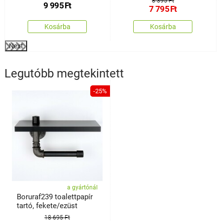
8 395 Ft
9 995
Ft
7 795
Ft
Kosárba
Kosárba
Next
Legutóbb megtekintett
-25%
a gyártónál
Boruraf239 toalettpapír
tartó, fekete/ezüst
18 695 Ft