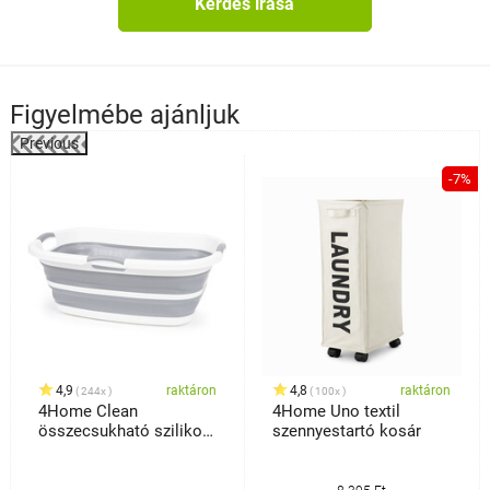
Kérdés írása
Figyelmébe ajánljuk
Previous
%
-7%
4,9
raktáron
4,8
raktáron
244x
100x
4Home Clean
4Home Uno textil
összecsukható szilikon
szennyestartó kosár
szennyestartó