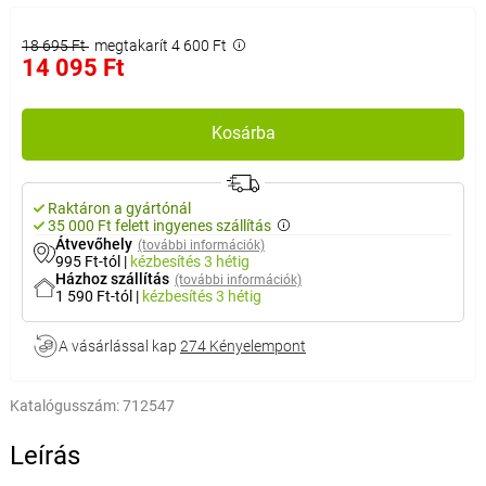
18 695 Ft
megtakarít 4 600 Ft
14 095 Ft
Kosárba
Raktáron a gyártónál
35 000 Ft felett ingyenes szállítás
Átvevőhely
(további információk)
995 Ft-tól
|
kézbesítés
3 hétig
Házhoz szállítás
(további információk)
1 590 Ft-tól
|
kézbesítés
3 hétig
A vásárlással kap
274 Kényelempont
Katalógusszám:
712547
Leírás