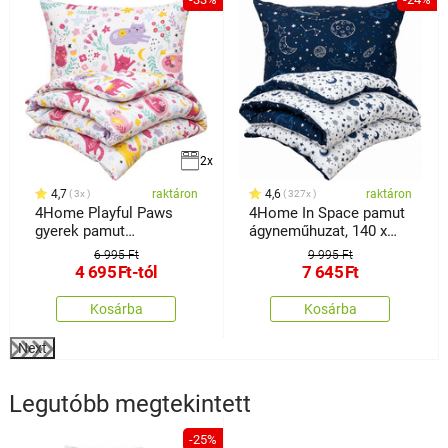
2x
4,7
raktáron
4,6
raktáron
3x
327x
4Home Playful Paws
4Home In Space pamut
gyerek pamut
ágyneműhuzat, 140 x
ágyneműhuzat
200 cm, 70 x 90 cm
6 995 Ft
9 995 Ft
4 695
Ft
-tól
7 645
Ft
Kosárba
Kosárba
Next
Legutóbb megtekintett
-25%