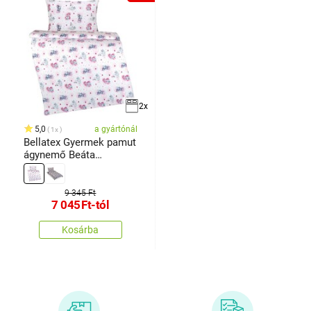
2x
5,0
a gyártónál
1x
Bellatex Gyermek pamut
ágynemő Beáta
Egyszarvú
9 345 Ft
7 045
Ft
-tól
Kosárba