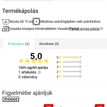
Termékápolás
Mosás 60 °C-on
Alkalmas szárítógépben való szárításhoz
Vasalás közepes hőmérsékleten Vasalás
Pamut
anyag adatai
Értékelése
(1)
Kérdések
(0)
5,0
1
5
0
4
0
3
100% ügyfél ajánlja
0
2
1 értékelés
0
1
0 vélemény
Figyelmébe ajánljuk
Previous
%
-33%
-24%