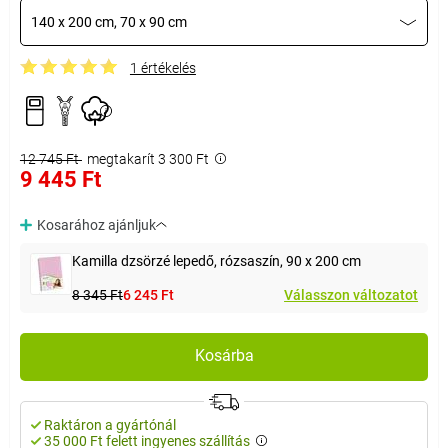
140 x 200 cm, 70 x 90 cm
1 értékelés
12 745 Ft
megtakarít 3 300 Ft
9 445 Ft
Kosarához ajánljuk
Kamilla dzsörzé lepedő, rózsaszín, 90 x 200 cm
8 345 Ft
6 245 Ft
Válasszon változatot
Kosárba
Raktáron a gyártónál
35 000 Ft felett ingyenes szállítás