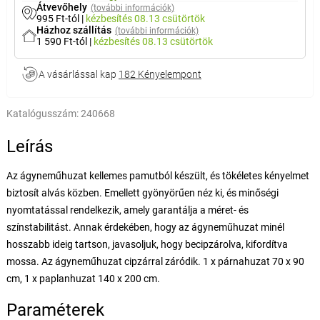
Átvevőhely
(további információk)
995 Ft-tól
|
kézbesítés
08.13 csütörtök
Házhoz szállítás
(további információk)
1 590 Ft-tól
|
kézbesítés
08.13 csütörtök
A vásárlással kap
182 Kényelempont
Katalógusszám:
240668
Leírás
Az ágyneműhuzat kellemes pamutból készült, és tökéletes kényelmet
biztosít alvás közben. Emellett gyönyörűen néz ki, és minőségi
nyomtatással rendelkezik, amely garantálja a méret- és
színstabilitást. Annak érdekében, hogy az ágyneműhuzat minél
hosszabb ideig tartson, javasoljuk, hogy becipzárolva, kifordítva
mossa. Az ágyneműhuzat cipzárral záródik. 1 x párnahuzat 70 x 90
cm, 1 x paplanhuzat 140 x 200 cm.
Paraméterek