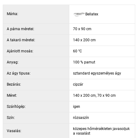
Márka:
Bellatex
A párna méretei:
70 x 90 cm
A takaró méretei:
140 x 200 cm
Ajánlott mosás:
60 °C
Anyag:
100 % pamut
Az ágy tipusa:
sztandard egyszemélyes ágy
Bezárás:
cipzár
Méret:
140 x 200 cm, 70 x 90 cm
Szárítógép:
igen
Szín:
rózsaszín
közepes hőmérsékleten javasoljuk
Vasalás:
a vasalást