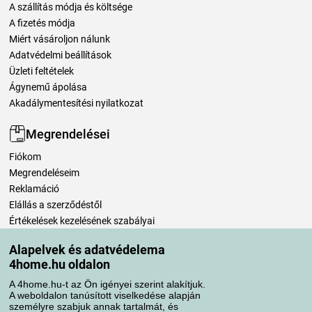
A szállítás módja és költsége
A fizetés módja
Miért vásároljon nálunk
Adatvédelmi beállítások
Üzleti feltételek
Ágynemű ápolása
Akadálymentesítési nyilatkozat
Megrendelései
Fiókom
Megrendeléseim
Reklamáció
Elállás a szerződéstől
Értékelések kezelésének szabályai
Alapelvek és adatvédelema
Szállítási módok
4home.hu oldalon
A 4home.hu-t az Ön igényei szerint alakítjuk.
A weboldalon tanúsított viselkedése alapján
Fizetési módok
személyre szabjuk annak tartalmát, és