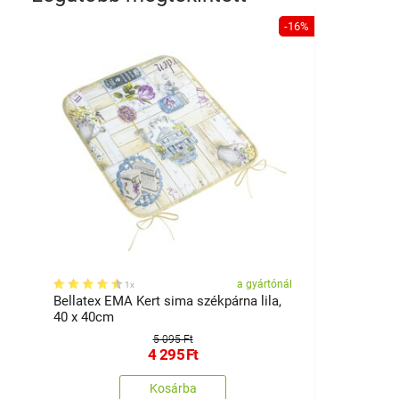
-16%
a gyártónál
1x
Bellatex EMA Kert sima székpárna lila,
40 x 40cm
5 095 Ft
4 295
Ft
Kosárba