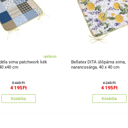
raktáron
Adéla sima patchwork kék
Bellatex DITA ülőpárna sima,
 40 x40 cm
narancssárga, 40 x 40 cm
5 445 Ft
4 245 Ft
4 195
Ft
4 195
Ft
Kosárba
Kosárba