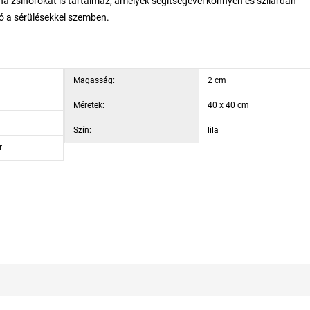
rna zsinórokat is tartalmaz, amelyek segítségével könnyen és szilárdan
ló a sérülésekkel szemben.
Magasság:
2 cm
Méretek:
40 x 40 cm
Szín:
lila
r