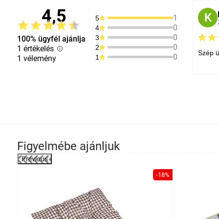
4,5
K
1
5
0
4
0
3
100% ügyfél ajánlja
0
2
1 értékelés
Szép ü
0
1
1 vélemény
Figyelmébe ajánljuk
Previous
-4%
-18%