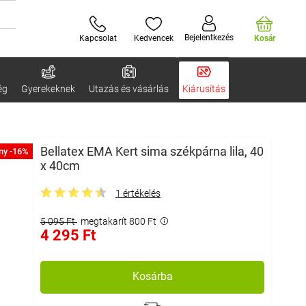
Bejelentkezés
Kapcsolat
Kedvencek
Kosár
ég
Gyerekeknek
Utazás és vásárlás
Kiárusítás
Bellatex EMA Kert sima székpárna lila, 40
ny -16%
x 40cm
1 értékelés
5 095 Ft
megtakarít 800 Ft
4 295 Ft
Kosárba