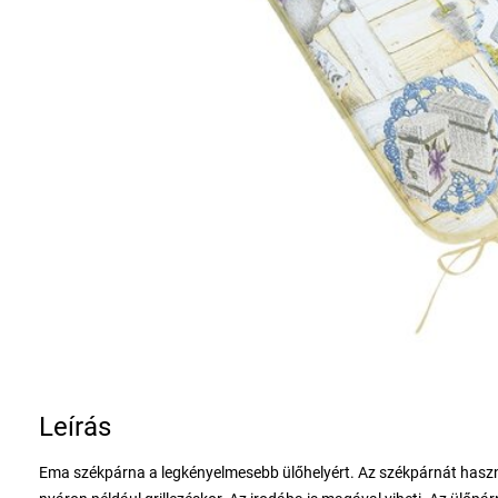
Leírás
Ema székpárna a legkényelmesebb ülőhelyért. Az székpárnát használ