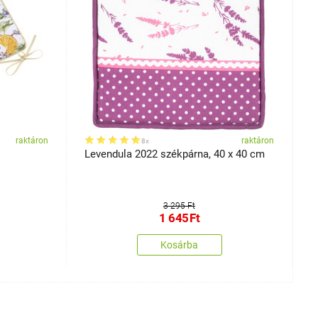
raktáron
raktáron
8x
Levendula 2022 székpárna, 40 x 40 cm
L
x
3 295 Ft
1 645
Ft
Kosárba