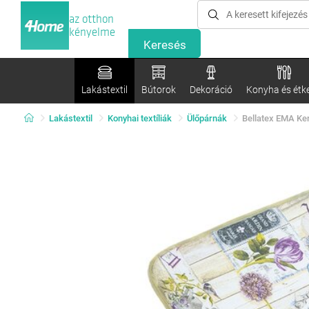
az otthon
kényelme
Lakástextil
Bútorok
Dekoráció
Konyha és étk
Lakástextil
Konyhai textíliák
Ülőpárnák
Bellatex EMA Ker