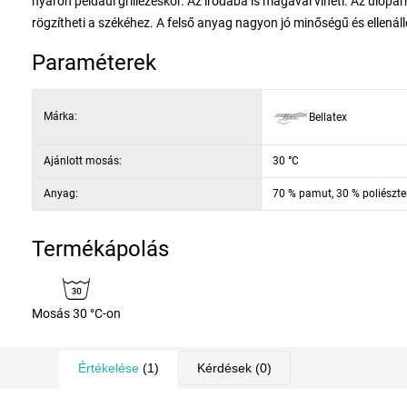
nyáron például grillezéskor. Az irodába is magával viheti. Az ülőpá
rögzítheti a székéhez. A felső anyag nagyon jó minőségű és ellenál
Paraméterek
Márka:
Bellatex
Ajánlott mosás:
30 °C
Anyag:
70 % pamut, 30 % poliészte
Termékápolás
Mosás 30 °C-on
Értékelése
(1)
Kérdések
(0)