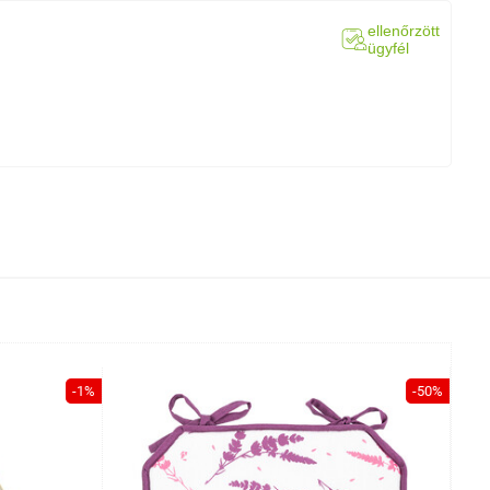
ellenőrzött
ügyfél
-1%
-50%