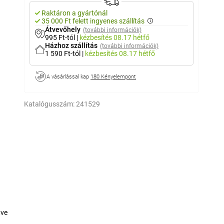
Raktáron a gyártónál
35 000 Ft felett ingyenes szállítás
Átvevőhely
(további információk)
995 Ft-tól
|
kézbesítés
08.17 hétfő
Házhoz szállítás
(további információk)
1 590 Ft-tól
|
kézbesítés
08.17 hétfő
A vásárlással kap
180 Kényelempont
Katalógusszám:
241529
tve