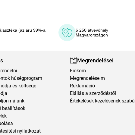
álasztéka (az áru 99%-a
6 250 átvevőhely
Magyarországon
ás
Megrendelései
rendelni
Fiókom
ntok hűségprogram
Megrendeléseim
módja és költsége
Reklamáció
ódja
Elállás a szerződéstől
oljon nálunk
Értékelések kezelésének szabá
 beállítások
elek
polása
esítési nyilatkozat