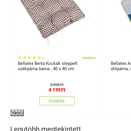
on
raktáron
1x
Bellatex Berta Kockák steppelt
Bellatex 
székpárna barna , 40 x 40 cm
ülőpárna,
5 095 Ft
4 195
Ft
Kosárba
Next
Legutóbb megtekintett