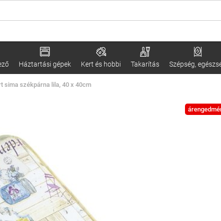
ező
Háztartási gépek
Kert és hobbi
Takarítás
Szépség, egészs
t sima székpárna lila, 40 x 40cm
árengedmé