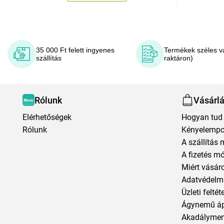
35 000 Ft felett ingyenes
Termékek széles v
szállítás
raktáron)
Rólunk
Vásárl
Elérhetőségek
Hogyan tud 
Rólunk
Kényelempo
A szállítás 
A fizetés m
Miért vásár
Adatvédelmi
Üzleti feltét
Ágynemű á
Akadályment