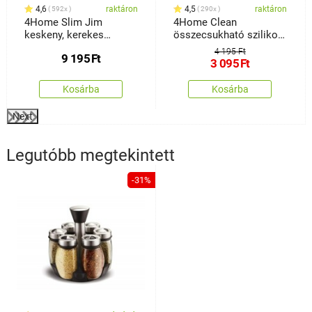
4,6
raktáron
4,5
raktáron
592x
290x
4Home Slim Jim
4Home Clean
keskeny, kerekes
összecsukható szilikon
tárolóállvány
szemeteskosár
4 195 Ft
9 195
Ft
3 095
Ft
Kosárba
Kosárba
Next
Legutóbb megtekintett
-31%