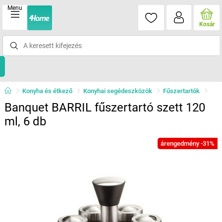
Menu
Kosár
Konyha és étkező
Konyhai segédeszközök
Fűszertartók
Banquet BARRIL fűszertartó szett 120
ml, 6 db
árengedmény -31%