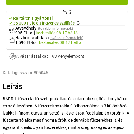
Raktáron a gyártónál
35 000 Ft felett ingyenes szállítás
Átvevőhely
(további információk)
995 Ft-tól
|
kézbesítés
08.17 hétfő
Házhoz szállítás
(további információk)
1 590 Ft-tól
|
kézbesítés
08.17 hétfő
A vásárlással kap
193 Kényelempont
Katalógusszám:
805046
Leírás
BARRIL fűszertartó szett praktikus és sokoldalú segítő a konyhában
és az étkezőben. A fűszerek sokoldalú felhasználása a 3 különböző
lyukkal - finom, durva, univerzális - és ellátott fedél alapján történik. A
fűszertartó alkalmas finomra őrölt, de durvább fűszerekhez is, és
egyaránt ideális olyan fűszerekhez, mint a szegfűszeg és az egész