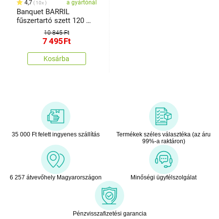
4,7
a gyártónál
10x
Banquet BARRIL
fűszertartó szett 120 ml,
6 db
10 845 Ft
7 495
Ft
Kosárba
35 000 Ft felett ingyenes szállítás
Termékek széles választéka (az áru
99%-a raktáron)
6 257 átvevőhely Magyarországon
Minőségi ügyfélszolgálat
Pénzvisszafizetési garancia