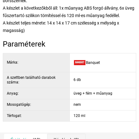
borsszemek.
A készlet a következőkből áll: 1x műanyag ABS forgó állvány, 6x üveg
fűszertartó szilikon tömítéssel és 120 ml-es műanyag fedéllel.
A készlet teljes mérete: 14 x 14 x 17 cm szélesség x mélység x
magasság)
Paraméterek
Márka:
Banquet
A szettben található darabok
6 db
száma:
Anyag:
üveg + fém + műanyag
Mosogatógép:
nem
Térfogat:
120 ml