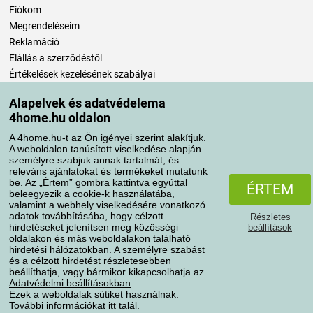
Fiókom
Megrendeléseim
Reklamáció
Elállás a szerződéstől
Értékelések kezelésének szabályai
Alapelvek és adatvédelema
Szállítási módok
4home.hu oldalon
A 4home.hu-t az Ön igényei szerint alakítjuk.
A weboldalon tanúsított viselkedése alapján
Fizetési módok
személyre szabjuk annak tartalmát, és
releváns ajánlatokat és termékeket mutatunk
be. Az „Értem” gombra kattintva egyúttal
ÉRTEM
beleegyezik a cookie-k használatába,
valamint a webhely viselkedésére vonatkozó
adatok továbbításába, hogy célzott
Részletes
hirdetéseket jelenítsen meg közösségi
beállítások
oldalakon és más weboldalakon található
hirdetési hálózatokban. A személyre szabást
és a célzott hirdetést részletesebben
Adatvédelem
Süti szabályzat
beállíthatja, vagy bármikor kikapcsolhatja az
Adatvédelmi beállításokban
Ezek a weboldalak sütiket használnak.
További információkat
itt
talál.