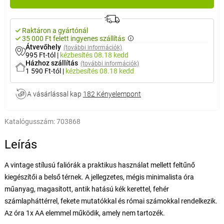
Raktáron a gyártónál
35 000 Ft felett ingyenes szállítás
Átvevőhely
(további információk)
995 Ft-tól
|
kézbesítés
08.18 kedd
Házhoz szállítás
(további információk)
1 590 Ft-tól
|
kézbesítés
08.18 kedd
A vásárlással kap
182 Kényelempont
Katalógusszám:
703868
Leírás
A vintage stílusú faliórák a praktikus használat mellett feltűnő
kiegészítői a belső térnek. A jellegzetes, mégis minimalista óra
műanyag, magasított, antik hatású kék kerettel, fehér
számlapháttérrel, fekete mutatókkal és római számokkal rendelkezik.
Az óra 1x AA elemmel működik, amely nem tartozék.