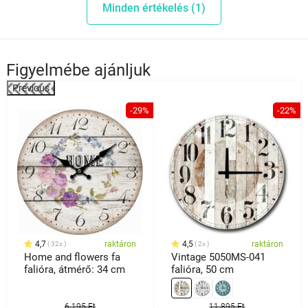
Minden értékelés (1)
Figyelmébe ajánljuk
Previous
%
-29%
-22%
4,7
raktáron
4,5
raktáron
32x
2x
Home and flowers fa
Vintage 5050MS-041
falióra, átmérő: 34 cm
falióra, 50 cm
6 195 Ft
11 895 Ft