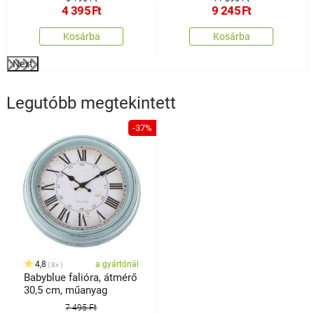
4 395
Ft
9 245
Ft
Kosárba
Kosárba
Next
Legutóbb megtekintett
-37%
4,8
a gyártónál
8x
Babyblue falióra, átmérő
30,5 cm, műanyag
7 495 Ft