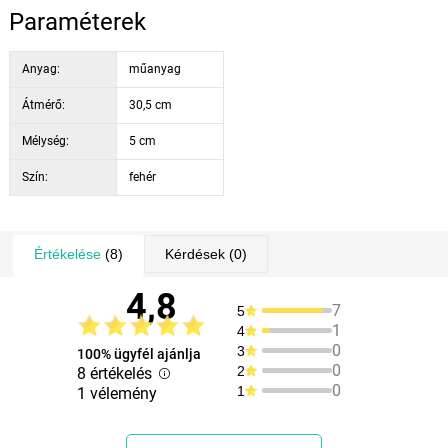
Paraméterek
Anyag:
műanyag
Átmérő:
30,5 cm
Mélység:
5 cm
Szín:
fehér
Értékelése
(8)
Kérdések
(0)
4,8
7
5
1
4
0
3
100% ügyfél ajánlja
0
2
8 értékelés
0
1
1 vélemény