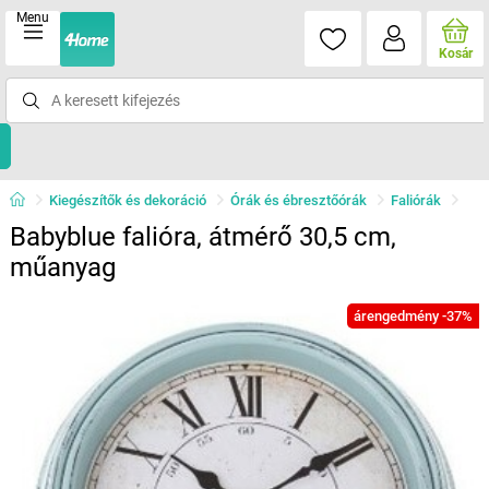
Menu
Kosár
Kiegészítők és dekoráció
Órák és ébresztőórák
Faliórák
Babyblue falióra, átmérő 30,5 cm,
műanyag
árengedmény -37%