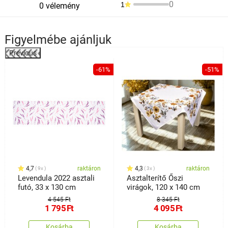
0
1
0 vélemény
Figyelmébe ajánljuk
Previous
%
-61%
-51%
4,7
raktáron
4,3
raktáron
9x
3x
Levendula 2022 asztali
Asztalterítő Őszi
futó, 33 x 130 cm
virágok, 120 x 140 cm
4 545 Ft
8 345 Ft
1 795
Ft
4 095
Ft
Kosárba
Kosárba