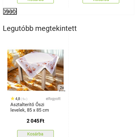
Next
Legutóbb megtekintett
2x
4,8
elfogyott
5x
Asztalterítő Őszi
levelek, 85 x 85 cm
2 045
Ft
Kosárba