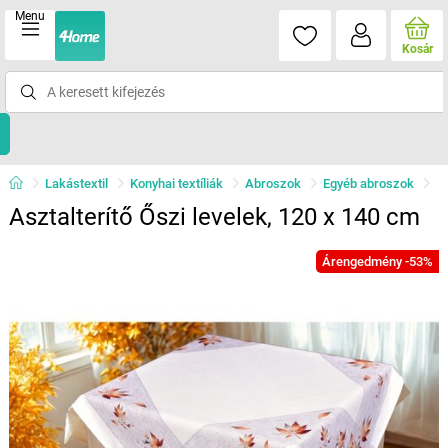
Menu
Kosár
Lakástextil
Konyhai textíliák
Abroszok
Egyéb abroszok
Asztalterítő Őszi levelek, 120 x 140 cm
Árengedmény -53%