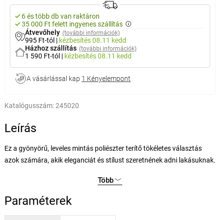
6 és több db van raktáron
35 000 Ft felett ingyenes szállítás
Átvevőhely
(további információk)
995 Ft-tól
|
kézbesítés
08.11 kedd
Házhoz szállítás
(további információk)
1 590 Ft-tól
|
kézbesítés
08.11 kedd
A vásárlással kap
1 Kényelempont
Katalógusszám:
245020
Leírás
Ez a gyönyörű, leveles mintás poliészter terítő tökéletes választás
azok számára, akik eleganciát és stílust szeretnének adni lakásuknak.
A szövet diszkrét mintája és érdekes szövése nagyon ízléses hatást
Több
kelt.
Ideális mindennapi használatra és különleges alkalmakra egyaránt.
Paraméterek