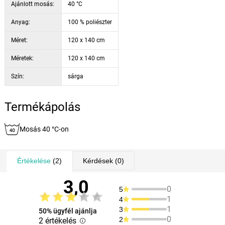
Ajánlott mosás:
40 °C
Anyag:
100 % poliészter
Méret:
120 x 140 cm
Méretek:
120 x 140 cm
Szín:
sárga
Termékápolás
Mosás 40 °C-on
Értékelése
(2)
Kérdések
(0)
3,0
0
5
1
4
1
3
50% ügyfél ajánlja
0
2
2 értékelés