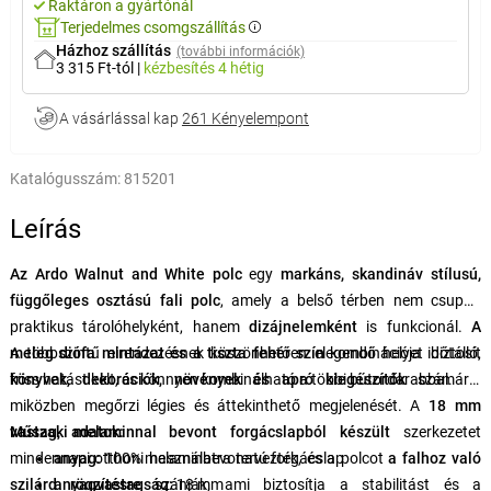
Raktáron a gyártónál
Terjedelmes csomgszállítás
Házhoz szállítás
(további információk)
3 315 Ft-tól
|
kézbesítés
4 hétig
A vásárlással kap
261 Kényelempont
Katalógusszám:
815201
Leírás
Az Ardo Walnut and White polc
egy
markáns, skandináv stílusú,
függőleges osztású fali polc
, amely a belső térben nem csupán
praktikus tárolóhelyként, hanem
dizájnelemként
is funkcionál.
A
meleg diófa mintázat és a tiszta fehér szín
A többszintű elrendezésnek köszönhetően elegendő helyet biztosít
kombinációja időtálló,
friss hatást kelt, és könnyen kombinálható a többi bútordarabbal.
könyvek, dekorációk, növények és apró kiegészítők
számára,
miközben megőrzi légies és áttekinthető megjelenését. A
18 mm
vastag, melaminnal bevont forgácslapból készült
Műszaki adatok:
szerkezetet
mindennapi otthoni használatra tervezték, és a polcot
anyag:
100% melaminbevonatú forgácslap
a falhoz való
szilárd rögzítésre
anyagvastagság:
szánják, ami biztosítja a stabilitást és a
18 mm