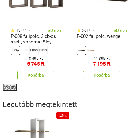
4,3
raktáron
5,0
raktáron
13x
2x
P-008 falipolc, 3 db-os
P-002 falipolc, wenge
szett, sonoma tölgy
8 495 Ft
11 395 Ft
5 745
Ft
7 195
Ft
Kosárba
Kosárba
Next
Legutóbb megtekintett
-26%