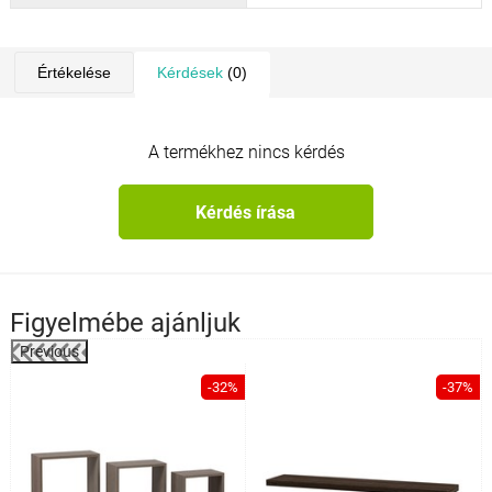
Értékelése
Kérdések
(0)
A termékhez nincs kérdés
Kérdés írása
Figyelmébe ajánljuk
Previous
%
-32%
-37%