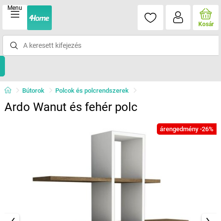
Menu
Kosár
Bútorok
Polcok és polcrendszerek
Ardo Wanut és fehér polc
árengedmény -26%