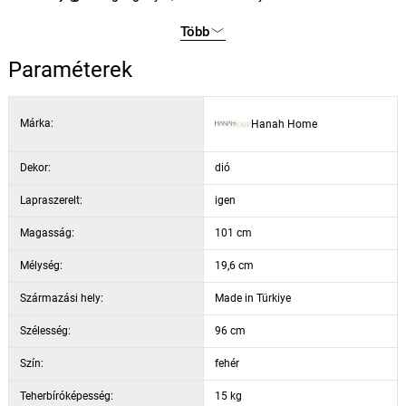
biztonságot.
szín:
dió / fehér
Több
szélesség:
96 cm
magasság:
101 cm
Paraméterek
mélység:
19,6 cm
Márka:
Hanah Home
Dekor:
dió
Lapraszerelt:
igen
Magasság:
101 cm
Mélység:
19,6 cm
Származási hely:
Made in Türkiye
Szélesség:
96 cm
Szín:
fehér
Teherbíróképesség:
15 kg