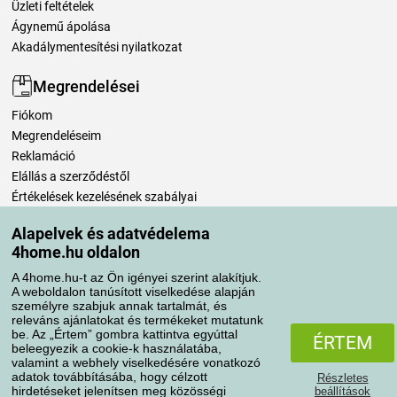
Üzleti feltételek
Ágynemű ápolása
Akadálymentesítési nyilatkozat
Megrendelései
Fiókom
Megrendeléseim
Reklamáció
Elállás a szerződéstől
Értékelések kezelésének szabályai
Alapelvek és adatvédelema
Szállítási módok
4home.hu oldalon
A 4home.hu-t az Ön igényei szerint alakítjuk.
A weboldalon tanúsított viselkedése alapján
Fizetési módok
személyre szabjuk annak tartalmát, és
releváns ajánlatokat és termékeket mutatunk
be. Az „Értem” gombra kattintva egyúttal
ÉRTEM
beleegyezik a cookie-k használatába,
valamint a webhely viselkedésére vonatkozó
adatok továbbításába, hogy célzott
Részletes
hirdetéseket jelenítsen meg közösségi
beállítások