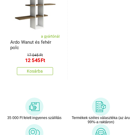
a gyártónál
Ardo Wanut és fehér
polc
17 045 Ft
12 545
Ft
Kosárba
35 000 Ft felett ingyenes szállítás
Termékek széles választéka (az áru
99%-a raktáron)